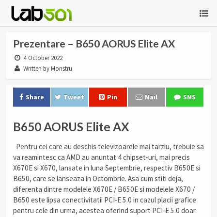
Prezentare – B650 AORUS Elite AX
4 October 2022
Written by Monstru
Share
Tweet
Pin
Mail
SMS
B650 AORUS Elite AX
Pentru cei care au deschis televizoarele mai tarziu, trebuie sa
va reamintesc ca AMD au anuntat 4 chipset-uri, mai precis
X670E si X670, lansate in luna Septembrie, respectiv B650E si
B650, care se lanseaza in Octombrie. Asa cum stiti deja,
diferenta dintre modelele X670E / B650E si modelele X670 /
B650 este lipsa conectivitatii PCI-E 5.0 in cazul placii grafice
pentru cele din urma, acestea oferind suport PCI-E 5.0 doar