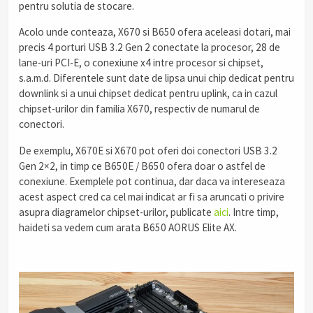
pentru solutia de stocare.
Acolo unde conteaza, X670 si B650 ofera aceleasi dotari, mai
precis 4 porturi USB 3.2 Gen 2 conectate la procesor, 28 de
lane-uri PCI-E, o conexiune x4 intre procesor si chipset,
s.a.m.d. Diferentele sunt date de lipsa unui chip dedicat pentru
downlink si a unui chipset dedicat pentru uplink, ca in cazul
chipset-urilor din familia X670, respectiv de numarul de
conectori.
De exemplu, X670E si X670 pot oferi doi conectori USB 3.2
Gen 2×2, in timp ce B650E / B650 ofera doar o astfel de
conexiune. Exemplele pot continua, dar daca va intereseaza
acest aspect cred ca cel mai indicat ar fi sa aruncati o privire
asupra diagramelor chipset-urilor, publicate
aici
. Intre timp,
haideti sa vedem cum arata B650 AORUS Elite AX.