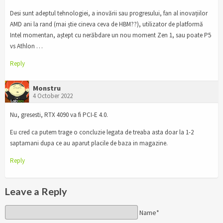
Desi sunt adeptul tehnologiei, a inovării sau progresului, fan al inovațiilor
AMD ani la rand (mai știe cineva ceva de HBM??), utilizator de platformă
Intel momentan, aștept cu nerăbdare un nou moment Zen 1, sau poate P5
vs Athlon …
Reply
Monstru
4 October 2022
Nu, gresesti, RTX 4090 va fi PCI-E 4.0.
Eu cred ca putem trage o concluzie legata de treaba asta doar la 1-2
saptamani dupa ce au aparut placile de baza in magazine.
Reply
Leave a Reply
Name*