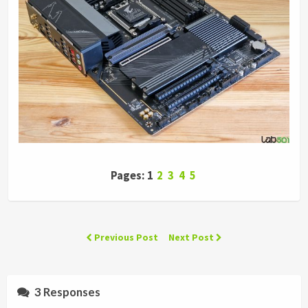
Pages: 1
2
3
4
5
Previous Post
Next Post
3 Responses