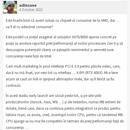
adInsane
4 October 2022
Este foarte bine că avem soluții cu chipset-ul consumer de la AMD, dar …
va fi el cu adevărat consumer?
Este posibil ca prețul exagerat al soluțiilor X670/B650 ajunse concret pe
piață sa anuleze raportul pret/performanță al noilor procesoare Zen 4 și să
descurajeze potențialii clienți ce așteaptă revirimentul și semnele unei
concurențe reale față de Intel.
Cam mult marketing în jurul inteferței PCI-E 5.0 pentru plăcile video, care,
dacă nu mă înșel, vor veni tot cu interfața … 4.0!!!! (RTX 40XX). Mi-e lene
acum să caut un link in sprijinul afirmațiilor mele, dar aș fi fericit sa fiu
contrazis.
În acest stadiu early launch am văzut peste tot, și pe site-urile
producătorilor (Asrock, Asus, MSI …) și ale testerilor, numai MB extrem de
dotate, trend care, daca va continua pentru integratorii ce produc pentru
tabăra roșie, va anula, cred, avantajul noilor CPU, pentru că tandemul MB-
CPU ajunge sa nu mai fie competitiv în termeni de preț/performanță față de
concurența …