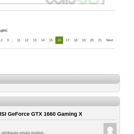
gini:
2
3
...
11
12
13
14
15
16
17
18
19
20
21
Next
SI GeForce GTX 1660 Gaming X
e …plictiseala omului modern.