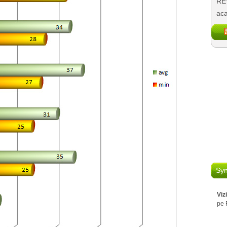
REV
aca
Syn
Viz
pe 