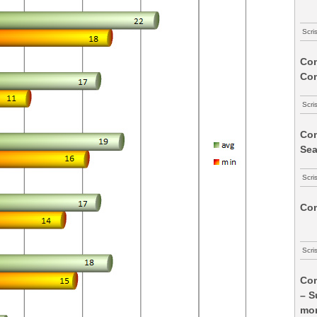
Scri
Com
Co
Scri
Com
Sea
Scri
Com
Scri
Com
– S
mon