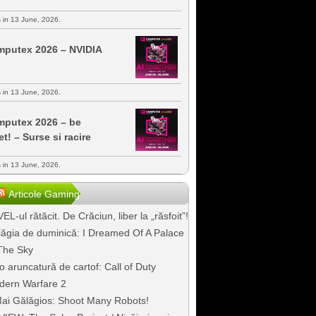
s in 13 June, 2026.
putex 2026 – NVIDIA
s in 13 June, 2026.
putex 2026 – be
et! – Surse si racire
s in 13 June, 2026.
Articole Gaming
EL-ul rătăcit. De Crăciun, liber la „răsfoit”!
ăgia de duminică: I Dreamed Of A Palace
The Sky
o aruncatură de cartof: Call of Duty
dern Warfare 2
ai Gălăgios: Shoot Many Robots!