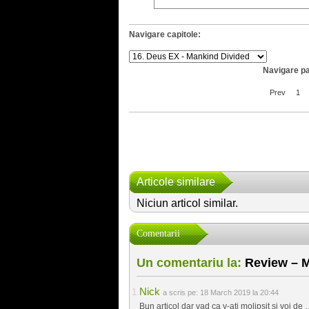
Navigare capitole:
Navigare pa
Prev
1
Articole similare
Niciun articol similar.
Comentarii
Un comentariu la:
Review – M
Nick
a scris pe:
18 March 2019 la 20:44
Bun articol dar vad ca v-ati molipsit si voi d