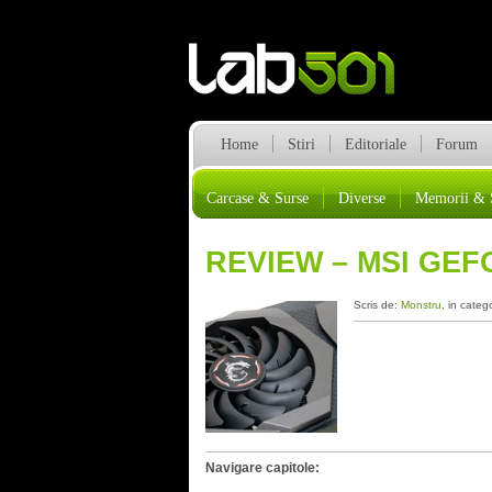
Home
Stiri
Editoriale
Forum
Carcase & Surse
Diverse
Memorii & 
REVIEW – MSI GEF
Scris de:
Monstru
, in categ
Navigare capitole: