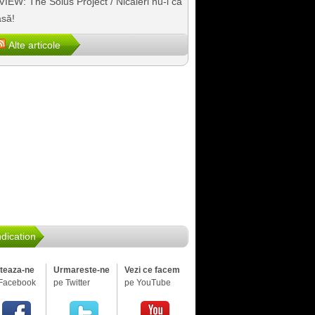
IEW: The Solus Project / Nicăieri nu-i ca
să!
Alte articole
dication
iteaza-ne
Urmareste-ne
Vezi ce facem
Facebook
pe Twitter
pe YouTube