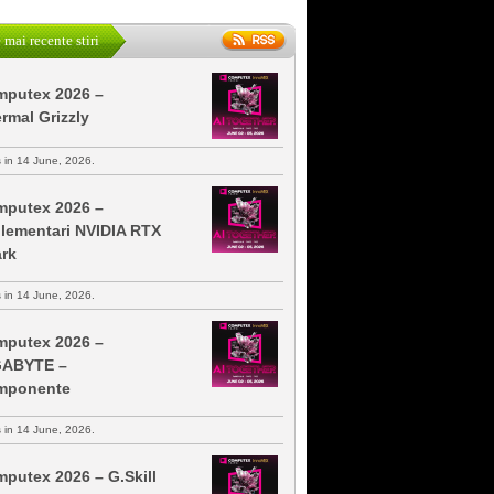
 mai recente stiri
putex 2026 –
rmal Grizzly
s in 14 June, 2026.
putex 2026 –
lementari NVIDIA RTX
rk
s in 14 June, 2026.
putex 2026 –
GABYTE –
mponente
s in 14 June, 2026.
putex 2026 – G.Skill