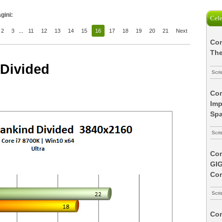
gini:
Cele
2
3
...
11
12
13
14
15
16
17
18
19
20
21
Next
Com
The
Divided
Scri
Com
Imp
Spa
Scri
Com
GI
Co
Scri
Com