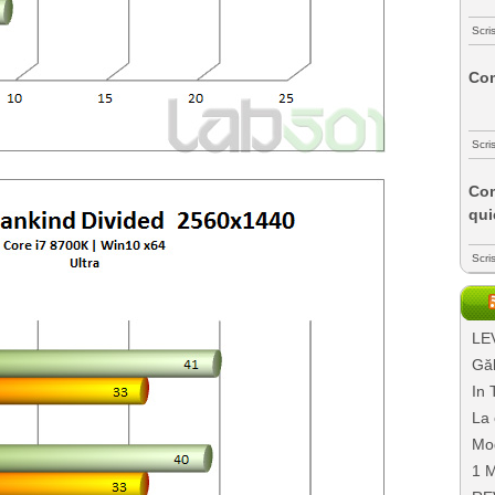
Scri
Com
Scri
Com
qui
Scri
LEV
Găl
In 
La 
Mo
1 M