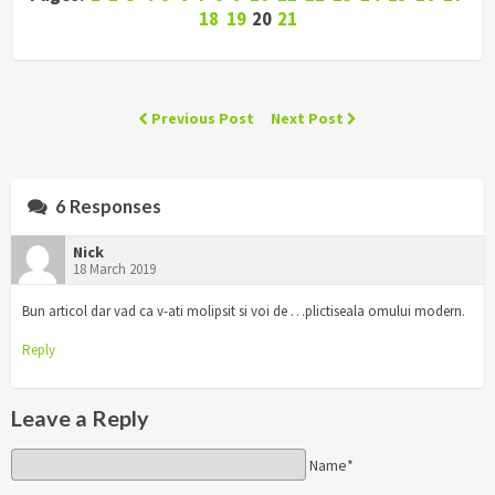
18
19
20
21
Previous Post
Next Post
6 Responses
Nick
18 March 2019
Bun articol dar vad ca v-ati molipsit si voi de …plictiseala omului modern.
Reply
Leave a Reply
Name*