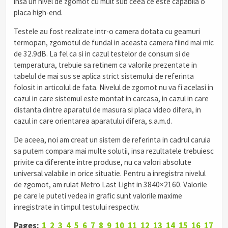
insa un nivel de zgomot cu mult sub ceea ce este capabila o
placa high-end.
Testele au fost realizate intr-o camera dotata cu geamuri
termopan, zgomotul de fundal in aceasta camera fiind mai mic
de 32.9dB. La fel ca si in cazul testelor de consum si de
temperatura, trebuie sa retinem ca valorile prezentate in
tabelul de mai sus se aplica strict sistemului de referinta
folosit in articolul de fata. Nivelul de zgomot nu va fi acelasi in
cazul in care sistemul este montat in carcasa, in cazul in care
distanta dintre aparatul de masura si placa video difera, in
cazul in care orientarea aparatului difera, s.a.m.d.
De aceea, noi am creat un sistem de referinta in cadrul caruia
sa putem compara mai multe solutii, insa rezultatele trebuiesc
privite ca diferente intre produse, nu ca valori absolute
universal valabile in orice situatie. Pentru a inregistra nivelul
de zgomot, am rulat Metro Last Light in 3840×2160. Valorile
pe care le puteti vedea in grafic sunt valorile maxime
inregistrate in timpul testului respectiv.
Pages:
1
2
3
4
5
6
7
8
9
10
11
12
13
14
15
16
17