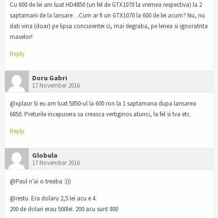
Cu 600 de lei am luat HD4850 (un fel de GTX1070 la vremea respectiva) la 2
saptamani de la lansare…Cum ar fi un GTX1070 la 600 de lei acum? Nu, nu
dati vina (doar) pe lipsa concurentei ci, mai degraba, pe lenea si ignoratnta
maselor!
Reply
Doru Gabri
17 November 2016
@xplaur Si eu am luat 5850-ul la 600 ron la 1 saptamana dupa lansarea
6850. Preturile incepusera sa creasca vertiginos atunci, la fel si tva etc.
Reply
Globula
17 November 2016
@Paul n’ai o treaba :)))
@restu. Era dolaru 2,5 lei acu e 4.
200 de dolari erau 500leI. 200 acu sunt 800