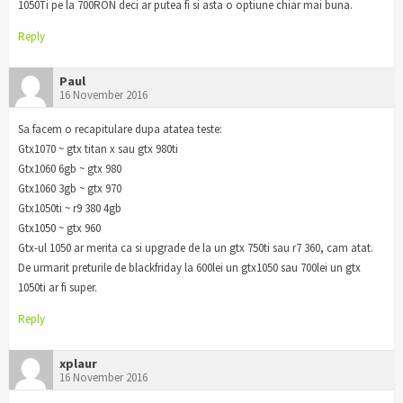
1050Ti pe la 700RON deci ar putea fi si asta o optiune chiar mai buna.
Reply
Paul
16 November 2016
Sa facem o recapitulare dupa atatea teste:
Gtx1070 ~ gtx titan x sau gtx 980ti
Gtx1060 6gb ~ gtx 980
Gtx1060 3gb ~ gtx 970
Gtx1050ti ~ r9 380 4gb
Gtx1050 ~ gtx 960
Gtx-ul 1050 ar merita ca si upgrade de la un gtx 750ti sau r7 360, cam atat.
De urmarit preturile de blackfriday la 600lei un gtx1050 sau 700lei un gtx
1050ti ar fi super.
Reply
xplaur
16 November 2016