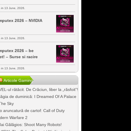
s in 13 June, 2026.
putex 2026 – NVIDIA
s in 13 June, 2026.
putex 2026 – be
et! – Surse si racire
s in 13 June, 2026.
Articole Gaming
EL-ul rătăcit. De Crăciun, liber la „răsfoit”!
ăgia de duminică: I Dreamed Of A Palace
The Sky
o aruncatură de cartof: Call of Duty
dern Warfare 2
ai Gălăgios: Shoot Many Robots!