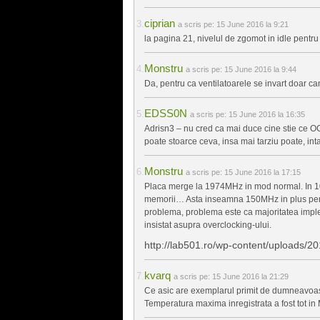
ciprian
a scris pe:
15 June 2016 la 9:21
la pagina 21, nivelul de zgomot in idle pent
Monstru
a scris pe:
15 June 2016 la 9:44
Da, pentru ca ventilatoarele se invart doar 
EDSS0N
a scris pe:
15 June 2016 la 16:35
Adrisn3 – nu cred ca mai duce cine stie ce OC,
poate stoarce ceva, insa mai tarziu poate, in
Monstru
a scris pe:
15 June 2016 la 17:15
Placa merge la 1974MHz in mod normal. In 
memorii… Asta inseamna 150MHz in plus pent
problema, problema este ca majoritatea impl
insistat asupra overclocking-ului.
http://lab501.ro/wp-content/uploads/
kvarq
a scris pe:
15 June 2016 la 21:29
Ce asic are exemplarul primit de dumneavoa
Temperatura maxima inregistrata a fost tot in