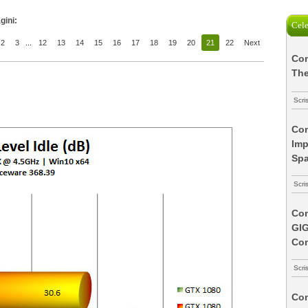
gini:
Cele
2
3
...
12
13
14
15
16
17
18
19
20
21
22
Next
Com
The
Scri
Com
Imp
Spa
Scri
Com
GI
Co
Scri
Com