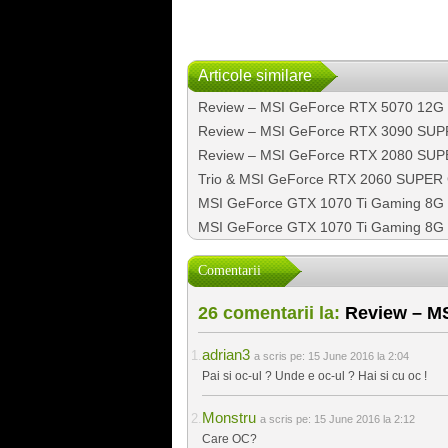
Articole similare
Review – MSI GeForce RTX 5070 12G
Review – MSI GeForce RTX 3090 SUP
Review – MSI GeForce RTX 2080 SUP
Trio & MSI GeForce RTX 2060 SUPER
MSI GeForce GTX 1070 Ti Gaming 8G – 
MSI GeForce GTX 1070 Ti Gaming 8G –
Comentarii
26 comentarii la:
Review – M
adrian3
a scris pe:
15 June 2016 la 2:04
Pai si oc-ul ? Unde e oc-ul ? Hai si cu oc !
Monstru
a scris pe:
15 June 2016 la 2:12
Care OC?