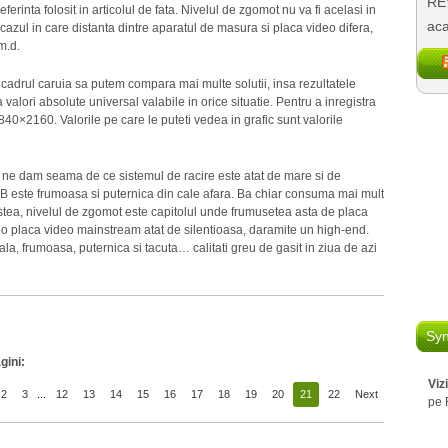
REV
ferinta folosit in articolul de fata. Nivelul de zgomot nu va fi acelasi in
aca
 cazul in care distanta dintre aparatul de masura si placa video difera,
m.d.
 cadrul caruia sa putem compara mai multe solutii, insa rezultatele
 valori absolute universal valabile in orice situatie. Pentru a inregistra
840×2160. Valorile pe care le puteti vedea in grafic sunt valorile
ne dam seama de ce sistemul de racire este atat de mare si de
 este frumoasa si puternica din cale afara. Ba chiar consuma mai mult
estea, nivelul de zgomot este capitolul unde frumusetea asta de placa
 o placa video mainstream atat de silentioasa, daramite un high-end.
la, frumoasa, puternica si tacuta… calitati greu de gasit in ziua de azi
Syn
gini:
Viz
2
3
...
12
13
14
15
16
17
18
19
20
21
22
Next
pe 