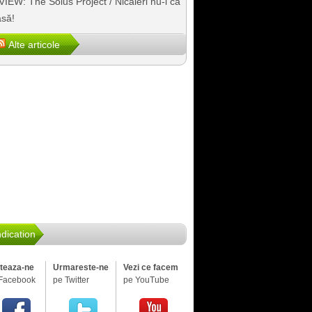
IEW: The Solus Project / Nicăieri nu-i ca
să!
Alte articole
dication
iteaza-ne
Urmareste-ne
Vezi ce facem
Facebook
pe Twitter
pe YouTube