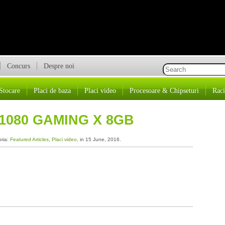
Concurs
Despre noi
Stocare
Placi de baza
Placi video
Procesoare & Chipseturi
Raci
 1080 GAMING X 8GB
oria:
Featured Articles
,
Placi video
, in 15 June, 2016.