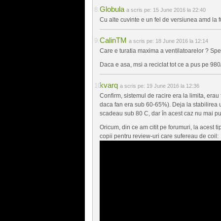
Globula
a scris pe:
15 June 2016 la 22:40
Cu alte cuvinte e un fel de versiunea amd la f
CalinTM
a scris pe:
18 June 2016 la 12:14
Care e turatia maxima a ventilatoarelor ? Sper
Daca e asa, msi a reciclat tot ce a pus pe 980
kvarq
a scris pe:
19 June 2016 la 12:36
Confirm, sistemul de racire era la limita, er
daca fan era sub 60-65%). Deja la stabilirea u
scadeau sub 80 C, dar în acest caz nu mai pute
Oricum, din ce am citit pe forumuri, la acest 
copii pentru review-uri care sufereau de coil: