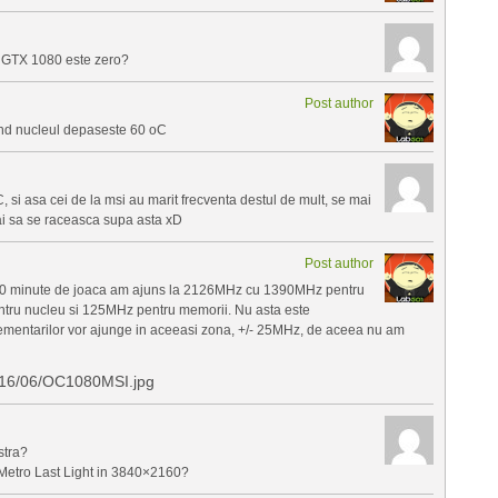
ru GTX 1080 este zero?
Post author
cand nucleul depaseste 60 oC
 si asa cei de la msi au marit frecventa destul de mult, se mai
tai sa se raceasca supa asta xD
Post author
10 minute de joaca am ajuns la 2126MHz cu 1390MHz pentru
ru nucleu si 125MHz pentru memorii. Nu asta este
ementarilor vor ajunge in aceeasi zona, +/- 25MHz, de aceea nu am
2016/06/OC1080MSI.jpg
stra?
 Metro Last Light in 3840×2160?