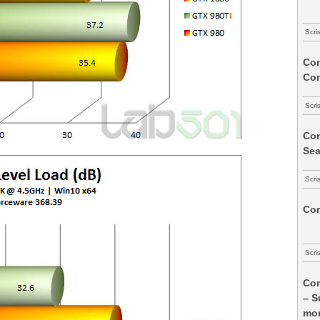
Scri
Com
Co
Scri
Com
Sea
Scri
Com
Scri
Com
– S
mon