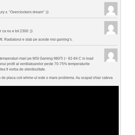
ury x. “Overclockers dream” :))
 ca nu e tot 2300 :))
/ti. Radiatorul e slab pe aceste msi gaming’s.
au temperaturi mari pe MSI Gaming 980Ti (~ 82-84 C in load
nui profil al ventilatoarelor peste 70-75% temperaturile
a fi vorba de silentiozitate.
tip de placa coil whine-ul este o mare problema. Au scapat chiar cateva