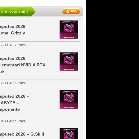
 mai recente stiri
putex 2026 –
rmal Grizzly
s in 14 June, 2026.
putex 2026 –
lementari NVIDIA RTX
rk
s in 14 June, 2026.
putex 2026 –
GABYTE –
mponente
s in 14 June, 2026.
putex 2026 – G.Skill