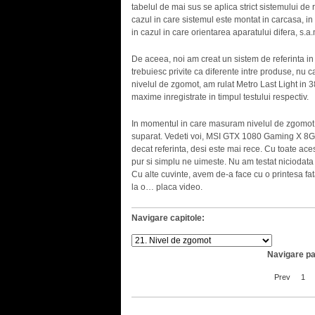
tabelul de mai sus se aplica strict sistemului de re
cazul in care sistemul este montat in carcasa, in
in cazul in care orientarea aparatului difera, s.a.
De aceea, noi am creat un sistem de referinta in
trebuiesc privite ca diferente intre produse, nu ca
nivelul de zgomot, am rulat Metro Last Light in 3
maxime inregistrate in timpul testului respectiv.
In momentul in care masuram nivelul de zgomot 
suparat. Vedeti voi, MSI GTX 1080 Gaming X 8GB
decat referinta, desi este mai rece. Cu toate ac
pur si simplu ne uimeste. Nu am testat niciodata
Cu alte cuvinte, avem de-a face cu o printesa fata
la o… placa video.
Navigare capitole:
Navigare pa
Prev
1