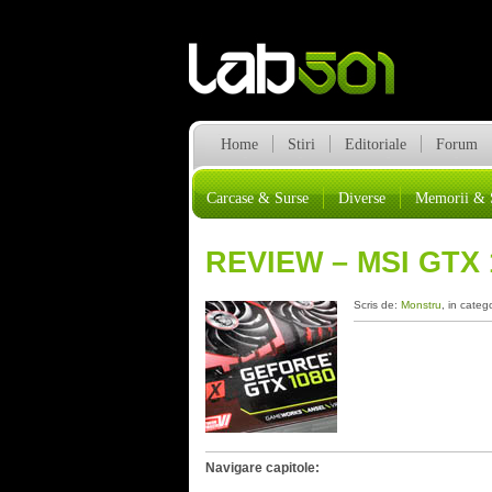
Home
Stiri
Editoriale
Forum
Carcase & Surse
Diverse
Memorii & 
REVIEW – MSI GTX
Scris de:
Monstru
, in categ
Navigare capitole: