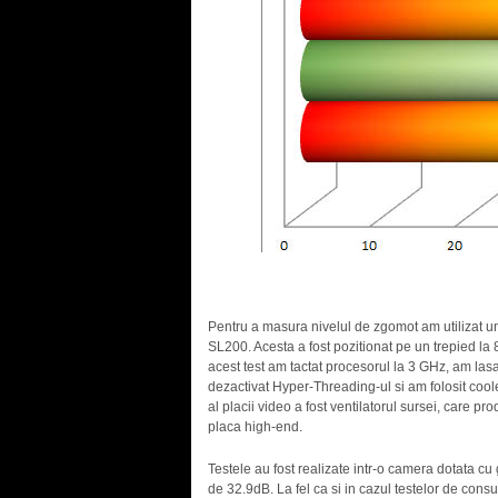
Pentru a masura nivelul de zgomot am utilizat un
SL200. Acesta a fost pozitionat pe un trepied la
acest test am tactat procesorul la 3 GHz, am las
dezactivat Hyper-Threading-ul si am folosit cool
al placii video a fost ventilatorul sursei, care 
placa high-end.
Testele au fost realizate intr-o camera dotata 
de 32.9dB. La fel ca si in cazul testelor de cons