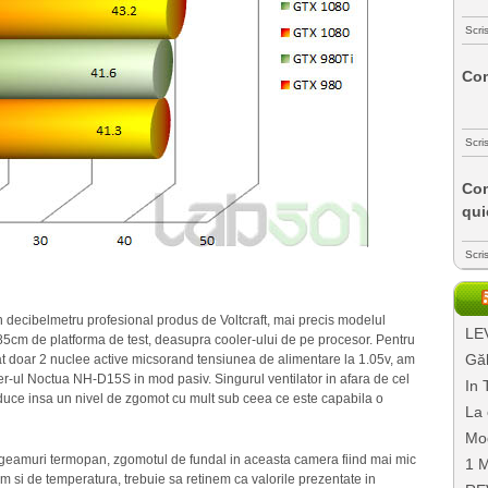
Scri
Com
Scri
Com
qui
Scri
 decibelmetru profesional produs de Voltcraft, mai precis modelul
LEV
 85cm de platforma de test, deasupra cooler-ului de pe procesor. Pentru
Găl
at doar 2 nuclee active micsorand tensiunea de alimentare la 1.05v, am
er-ul Noctua NH-D15S in mod pasiv. Singurul ventilator in afara de cel
In 
produce insa un nivel de zgomot cu mult sub ceea ce este capabila o
La 
Mo
cu geamuri termopan, zgomotul de fundal in aceasta camera fiind mai mic
1 M
um si de temperatura, trebuie sa retinem ca valorile prezentate in