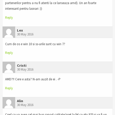
partenerilor pentru a nu fi atenti la ce lanseaza amd). Un an foarte
interesant pentru lasnari :))
Reply
Lex
30 May 2016
Cum de os e win 10 si ss-urile sunt cu win 7?
Reply
Cristi
30 May 2016
AMD?!! Cere e asta? N-am auzit de ei . -P
Reply
Alin
30 May 2016
Cred ca va avea cel mai bun raport calitate/pret la fel ca gtx 970 si va fi un