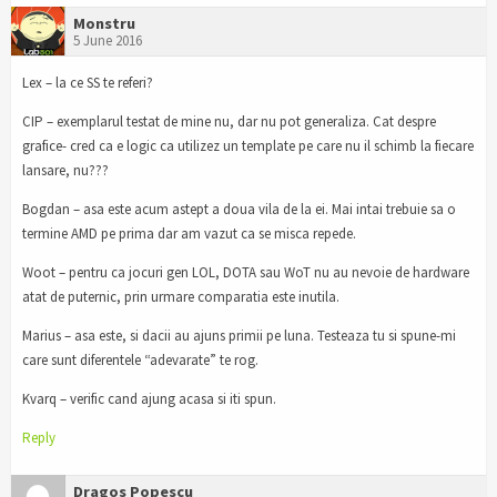
Monstru
5 June 2016
Lex – la ce SS te referi?
CIP – exemplarul testat de mine nu, dar nu pot generaliza. Cat despre
grafice- cred ca e logic ca utilizez un template pe care nu il schimb la fiecare
lansare, nu???
Bogdan – asa este acum astept a doua vila de la ei. Mai intai trebuie sa o
termine AMD pe prima dar am vazut ca se misca repede.
Woot – pentru ca jocuri gen LOL, DOTA sau WoT nu au nevoie de hardware
atat de puternic, prin urmare comparatia este inutila.
Marius – asa este, si dacii au ajuns primii pe luna. Testeaza tu si spune-mi
care sunt diferentele “adevarate” te rog.
Kvarq – verific cand ajung acasa si iti spun.
Reply
Dragos Popescu