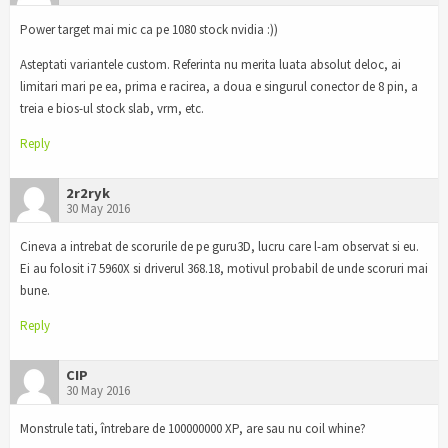
Power target mai mic ca pe 1080 stock nvidia :))
Asteptati variantele custom. Referinta nu merita luata absolut deloc, ai
limitari mari pe ea, prima e racirea, a doua e singurul conector de 8 pin, a
treia e bios-ul stock slab, vrm, etc.
Reply
2r2ryk
30 May 2016
Cineva a intrebat de scorurile de pe guru3D, lucru care l-am observat si eu.
Ei au folosit i7 5960X si driverul 368.18, motivul probabil de unde scoruri mai
bune.
Reply
CIP
30 May 2016
Monstrule tati, întrebare de 100000000 XP, are sau nu coil whine?