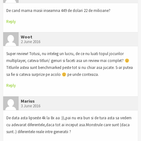
De cand mama masii inseamna 449 de dolari 22 de milioane?
Reply
Woot
2 June 2016
Super review! Totusi, nu inteleg un lucru, de ce nu luati topul jocurilor
multiplayer, cateva titluri/ genuri si faceti asa un review mai complet?
Titlurile astea sunt benchmarked peste tot si nu chiar asa jucate. S-ar putea
sa fie si cateva surprize pe acolo
pe unde conteaza.
Reply
Marius
3 June 2016
De data asta lipseste 4k la 8x aa :)),pai nu era bun si de tura asta sa vedem
cu adevarat diferentele,daca tot ai inceput asa.Monstrule care sunt (daca
sunt..) diferentele reale intre generatii ?