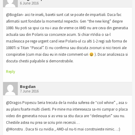
6 June 2016
@Bogdan- aici te inseli, baietii sunt cat se poate de impartiali. Daca fac
afirmatii sunt fondate la momentul respectiv. Gen “the new king” despre
1080. Nu poti sa spui ca nu-i asa de vreme ce AMD nu are ceva din generatia
actuala sau din Polaris sa concureze acum. Si chiar nVidia o sa-l
mazileasca pe rege urgent cand iese Polaris-ul cu alti 1-2 regi sub forma de
1080Ti si Titan “Pascal”. Ei nu confirma sau discuta zvonuri si nici teorii ale
conspiratiei (cum mai dau eu in niste comment-uri
). Doar analizeaza si
discuta chestii palpabile si demonstrabile.
Reply
Bogdan
7 June 2016
@Dragos Popescu Seria trecuta de la nvidia suferea de “coil whine” , asa s-
au plans foarte multi clienti. Pe mine ma intereseaza sa-mi cumpar o placa
video din generatia noua si as vrea sa stiu daca are “dedesupturi” sau nu.
Chestiile astea nu prea se scriu prin recenzii…
@Monstru . Daca tii cu nvidia , AMD-ul nu-ti mai construieste nimic…:)