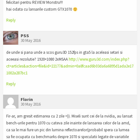
felicitari pentru REVIEW Monstru!!!
hai odata cu lansarile custom GTX1070
Reply
PSS
30 May 2016
de unde si pana unde a scos guru3D 152fps in gta5 la aceleasi setari si
aceeasi rezolutie? 1920×1080 2xMSAA
http://www.guru3d.com/index.php?
ct=articles&action=file&id=22177&admin=0a8fcaad6b03da6a6895d1ada2e17
1002a287bc1
Reply
Florin
30 May 2016
Fir-ar, am gresit estimarea cu 2 zile =)). Miseli sunt cei de la nvidia, au lansat
bench-urile pentru 1070 cu cateva zile inainte de lansarea celor de la amd,
ca sa le mai fure un pic din lumina reflectoarelor(probabil spera ca lumea
sa fie ocupata cu benchmarks despre 1070 si speculatii legate de variatiile