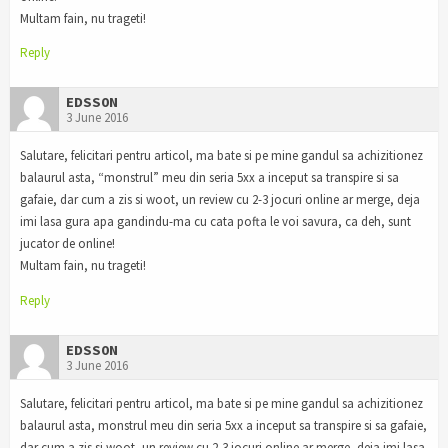
Multam fain, nu trageti!
Reply
EDSS0N
3 June 2016
Salutare, felicitari pentru articol, ma bate si pe mine gandul sa achizitionez
balaurul asta, “monstrul” meu din seria 5xx a inceput sa transpire si sa
gafaie, dar cum a zis si woot, un review cu 2-3 jocuri online ar merge, deja
imi lasa gura apa gandindu-ma cu cata pofta le voi savura, ca deh, sunt
jucator de online!
Multam fain, nu trageti!
Reply
EDSS0N
3 June 2016
Salutare, felicitari pentru articol, ma bate si pe mine gandul sa achizitionez
balaurul asta, monstrul meu din seria 5xx a inceput sa transpire si sa gafaie,
dar cum a zis si woot, un review cu 2-3 jocuri online ar merge, deja imi lasa