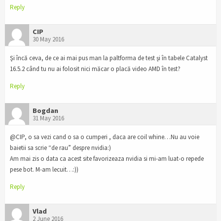
Reply
CIP
30 May 2016
Şi încă ceva, de ce ai mai pus man la paltforma de test şi în tabele Catalyst
16.5.2 când tu nu ai folosit nici măcar o placă video AMD în test?
Reply
Bogdan
31 May 2016
@CIP, o sa vezi cand o sa o cumperi , daca are coil whine…Nu au voie
baietii sa scrie “de rau” despre nvidia:)
Am mai zis o data ca acest site favorizeaza nvidia si mi-am luat-o repede
pese bot. M-am lecuit…:))
Reply
Vlad
2 June 2016