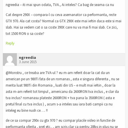
ngreedia – iti mai spun odata, TVA., Ai inteles? Ca bag de seama ca nu
Cat despre 290X – compara-l cu ceva asemanator ca performanta, recte
GTX 970. Ala cat costa? Normal ca GTX 290X este mai ieftin daca este si mai
slab. Hai sa vedem cat o sa coste 390X care nu va mai fi mai slab. Ce zici,
tot 1500 RON o sa coste?
Reply
ngreedia
3 June 2015
@Monstru , ce treaba are TVA-ul ? eu m-am referit doar la cat da un
american pe un 980Ti fata de un romanas , asta e singura diferenta , nu se
merita luat 980Ti din Romania , luati din US – e mult mai ieftin , doar la
asta m-am referit tot timpul , americanu da 2600RON tva inclus , e clar da
tva inclus? romanasu plateste 2600RON + tva pana la 3500RON ( asta e
pretul final cu tva inclus ) , acum s-a inteles sau iara bati campii ca nu
inteleg eu bine nush ce…. !!
de ce sa compar 290x cu gtx 970 ? eu compar placile video in functie de
performanta oferita , pret etc.. , am scris clar ca pentru 20fps in plus nu se