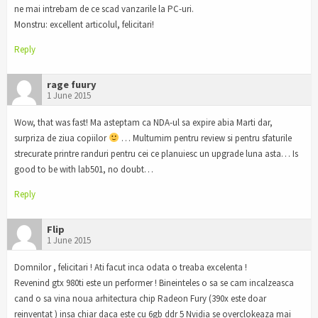
ne mai intrebam de ce scad vanzarile la PC-uri.
Monstru: excellent articolul, felicitari!
Reply
rage fuury
1 June 2015
Wow, that was fast! Ma asteptam ca NDA-ul sa expire abia Marti dar,
surpriza de ziua copiilor
… Multumim pentru review si pentru sfaturile
strecurate printre randuri pentru cei ce planuiesc un upgrade luna asta… Is
good to be with lab501, no doubt…
Reply
Flip
1 June 2015
Domnilor , felicitari ! Ati facut inca odata o treaba excelenta !
Revenind gtx 980ti este un performer ! Bineinteles o sa se cam incalzeasca
cand o sa vina noua arhitectura chip Radeon Fury (390x este doar
reinventat ) insa chiar daca este cu 6gb ddr 5 Nvidia se overclokeaza mai