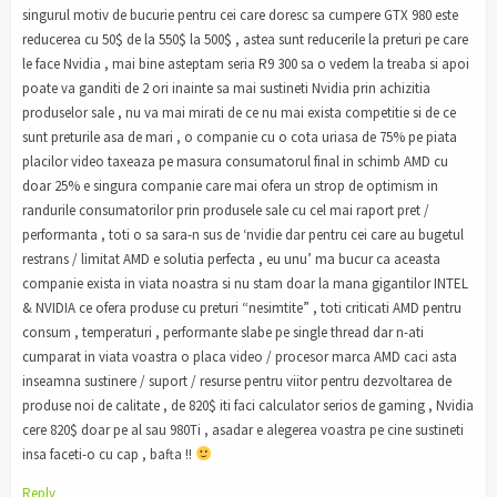
singurul motiv de bucurie pentru cei care doresc sa cumpere GTX 980 este
reducerea cu 50$ de la 550$ la 500$ , astea sunt reducerile la preturi pe care
le face Nvidia , mai bine asteptam seria R9 300 sa o vedem la treaba si apoi
poate va ganditi de 2 ori inainte sa mai sustineti Nvidia prin achizitia
produselor sale , nu va mai mirati de ce nu mai exista competitie si de ce
sunt preturile asa de mari , o companie cu o cota uriasa de 75% pe piata
placilor video taxeaza pe masura consumatorul final in schimb AMD cu
doar 25% e singura companie care mai ofera un strop de optimism in
randurile consumatorilor prin produsele sale cu cel mai raport pret /
performanta , toti o sa sara-n sus de ‘nvidie dar pentru cei care au bugetul
restrans / limitat AMD e solutia perfecta , eu unu’ ma bucur ca aceasta
companie exista in viata noastra si nu stam doar la mana gigantilor INTEL
& NVIDIA ce ofera produse cu preturi “nesimtite” , toti criticati AMD pentru
consum , temperaturi , performante slabe pe single thread dar n-ati
cumparat in viata voastra o placa video / procesor marca AMD caci asta
inseamna sustinere / suport / resurse pentru viitor pentru dezvoltarea de
produse noi de calitate , de 820$ iti faci calculator serios de gaming , Nvidia
cere 820$ doar pe al sau 980Ti , asadar e alegerea voastra pe cine sustineti
insa faceti-o cu cap , bafta !!
Reply