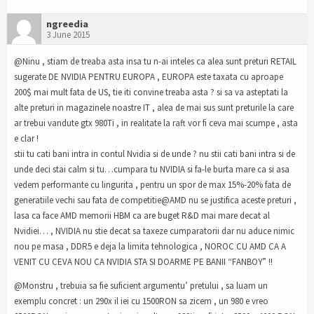
ngreedia
3 June 2015
@Ninu , stiam de treaba asta insa tu n-ai inteles ca alea sunt preturi RETAIL
sugerate DE NVIDIA PENTRU EUROPA , EUROPA este taxata cu aproape
200$ mai mult fata de US, tie iti convine treaba asta ? si sa va asteptati la
alte preturi in magazinele noastre IT , alea de mai sus sunt preturile la care
ar trebui vandute gtx 980Ti , in realitate la raft vor fi ceva mai scumpe , asta
e clar !
stii tu cati bani intra in contul Nvidia si de unde ? nu stii cati bani intra si de
unde deci stai calm si tu…cumpara tu NVIDIA si fa-le burta mare ca si asa
vedem performante cu lingurita , pentru un spor de max 15%-20% fata de
generatiile vechi sau fata de competitie@AMD nu se justifica aceste preturi ,
lasa ca face AMD memorii HBM ca are buget R&D mai mare decat al
Nvidiei… , NVIDIA nu stie decat sa taxeze cumparatorii dar nu aduce nimic
nou pe masa , DDR5 e deja la limita tehnologica , NOROC CU AMD CA A
VENIT CU CEVA NOU CA NVIDIA STA SI DOARME PE BANII “FANBOY” !!
@Monstru , trebuia sa fie suficient argumentu’ pretului , sa luam un
exemplu concret : un 290x il iei cu 1500RON sa zicem , un 980 e vreo