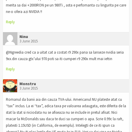
merita sa dai +2000RON pe un 980Ti , asta e perfomanta cu lingurita pe care
ne-o ofera azi NVIDIA !!
Reply
Ninu
3 June 2015
@Ngreedia cred ca a uitat cat a costat r9 290x pana sa lanseze nvidia seria
9xx.din cauza gtx’ului 970 poti sa iti cumperi r9 290x mult mai ieftin
Reply
Monstru
3 June 2015
Romanul da banii aia din cauza TVA-ului. Americanul NU plateste atat cu
“tax” inclus. La ei “tax”, adica taxa pe valoarea adaugata, este diferita de la
stat la stat si niciodata nu se afiseaza nu se include in pretul afisat. Nici
macar la McDonalds sau daca te duci sa cumperi o apa. Scrie 0.99c la raft,
platesti 1.15USD (in California, de exemplu). Intelegti de ce iti spun ca
aberezi? Nu iti plac legile din UE muta-te in SUA. Vrei sa dai vina pe Nvidia