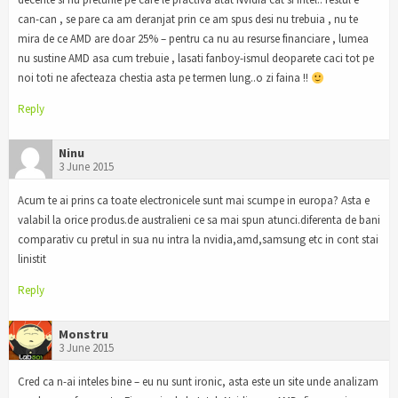
can-can , se pare ca am deranjat prin ce am spus desi nu trebuia , nu te
mira de ce AMD are doar 25% – pentru ca nu au resurse financiare , lumea
nu sustine AMD asa cum trebuie , lasati fanboy-ismul deoparete caci tot pe
noi toti ne afecteaza chestia asta pe termen lung..o zi faina !!
Reply
Ninu
3 June 2015
Acum te ai prins ca toate electronicele sunt mai scumpe in europa? Asta e
valabil la orice produs.de australieni ce sa mai spun atunci.diferenta de bani
comparativ cu pretul in sua nu intra la nvidia,amd,samsung etc in cont stai
linistit
Reply
Monstru
3 June 2015
Cred ca n-ai inteles bine – eu nu sunt ironic, asta este un site unde analizam