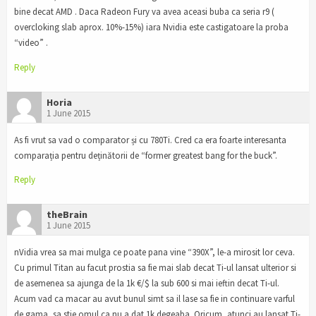
bine decat AMD . Daca Radeon Fury va avea aceasi buba ca seria r9 (
overcloking slab aprox. 10%-15%) iara Nvidia este castigatoare la proba
“video” .
Reply
Horia
1 June 2015
As fi vrut sa vad o comparator și cu 780Ti. Cred ca era foarte interesanta
comparația pentru deținătorii de “former greatest bang for the buck”.
Reply
theBrain
1 June 2015
nVidia vrea sa mai mulga ce poate pana vine “390X”, le-a mirosit lor ceva.
Cu primul Titan au facut prostia sa fie mai slab decat Ti-ul lansat ulterior si
de asemenea sa ajunga de la 1k €/$ la sub 600 si mai ieftin decat Ti-ul.
Acum vad ca macar au avut bunul simt sa il lase sa fie in continuare varful
de gama, sa stie omul ca nu a dat 1k degeaba. Oricum, atunci au lansat Ti-