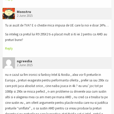
Monstru
2 June 2015
Tu ai auzit de TVA? E o chestie mica impusa de UE care la noi e doar 24%…
Sa inteleg ca pretul lui R9 295X2 ti-a placut mult si iti iei 2 pentru ca AMD au
preturi bune?
Reply
ngreedia
2 June 2015
nu e cazul sa fim ironici si fanboy Intel & Nvidia , alea vor fi preturile in
Europa , preturi exagerate pentru performanta oferita , prefer sa iau 290x cu
care poti juca absolut orice , cine naiba joaca in 4k ? eu unu’ joc tot pe
1080p si 290x se misca perfect , n-am probleme cu driverele asa cum sustin
altii si e alegerea mea ca am mers pe mana AMD , nu cred ca e treaba ta pe
cine sustin eu , am oferit argumente pentru placile nvidia care nu-si justifica
preturile “umflate” , o sa sustin AMD pentru ca vreau produse la preturi
decente si nu preturile pe care le practiva atat Nvidia cat si intel.. restul e