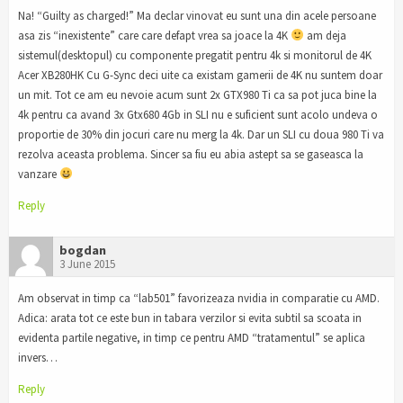
Na! “Guilty as charged!” Ma declar vinovat eu sunt una din acele persoane
asa zis “inexistente” care care defapt vrea sa joace la 4K
am deja
sistemul(desktopul) cu componente pregatit pentru 4k si monitorul de 4K
Acer XB280HK Cu G-Sync deci uite ca existam gamerii de 4K nu suntem doar
un mit. Tot ce am eu nevoie acum sunt 2x GTX980 Ti ca sa pot juca bine la
4k pentru ca avand 3x Gtx680 4Gb in SLI nu e suficient sunt acolo undeva o
proportie de 30% din jocuri care nu merg la 4k. Dar un SLI cu doua 980 Ti va
rezolva aceasta problema. Sincer sa fiu eu abia astept sa se gaseasca la
vanzare
Reply
bogdan
3 June 2015
Am observat in timp ca “lab501” favorizeaza nvidia in comparatie cu AMD.
Adica: arata tot ce este bun in tabara verzilor si evita subtil sa scoata in
evidenta partile negative, in timp ce pentru AMD “tratamentul” se aplica
invers…
Reply