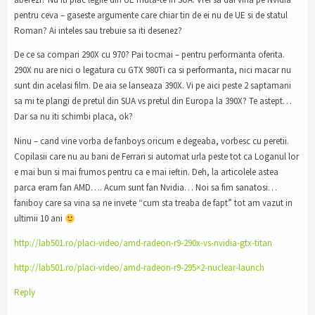
pentru ceva – gaseste argumente care chiar tin de ei nu de UE si de statul
Roman? Ai inteles sau trebuie sa iti desenez?
De ce sa compari 290X cu 970? Pai tocmai – pentru performanta oferita.
290X nu are nici o legatura cu GTX 980Ti ca si performanta, nici macar nu
sunt din acelasi film. De aia se lanseaza 390X. Vi pe aici peste 2 saptamani
sa mi te plangi de pretul din SUA vs pretul din Europa la 390X? Te astept…
Dar sa nu iti schimbi placa, ok?
Ninu – cand vine vorba de fanboys oricum e degeaba, vorbesc cu peretii.
Copilasii care nu au bani de Ferrari si automat urla peste tot ca Loganul lor
e mai bun si mai frumos pentru ca e mai ieftin. Deh, la articolele astea
parca eram fan AMD…. Acum sunt fan Nvidia… Noi sa fim sanatosi…
faniboy care sa vina sa ne invete “cum sta treaba de fapt” tot am vazut in
ultimii 10 ani
http://lab501.ro/placi-video/amd-radeon-r9-290x-vs-nvidia-gtx-titan
http://lab501.ro/placi-video/amd-radeon-r9-295×2-nuclear-launch
Reply