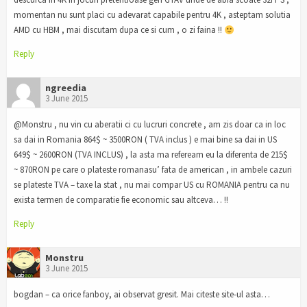
momentan nu sunt placi cu adevarat capabile pentru 4K , asteptam solutia
AMD cu HBM , mai discutam dupa ce si cum , o zi faina !!
Reply
ngreedia
3 June 2015
@Monstru , nu vin cu aberatii ci cu lucruri concrete , am zis doar ca in loc
sa dai in Romania 864$ ~ 3500RON ( TVA inclus ) e mai bine sa dai in US
649$ ~ 2600RON (TVA INCLUS) , la asta ma refeream eu la diferenta de 215$
~ 870RON pe care o plateste romanasu’ fata de american , in ambele cazuri
se plateste TVA – taxe la stat , nu mai compar US cu ROMANIA pentru ca nu
exista termen de comparatie fie economic sau altceva… !!
Reply
Monstru
3 June 2015
bogdan – ca orice fanboy, ai observat gresit. Mai citeste site-ul asta…