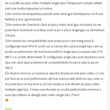
De ce prefer eu placi video multiple single Gpu? Răspunsul e simplu defapt
sunt mai multe răspunsuri și motive
1 Din motive de temperatura plăcile video dual gpu întotdeauna vor fi mai
fierbinți și mai zgomotoase.
2 Din motive de Overclock când ai placa video dual gpu niciodată nu vei
putea face Overclock la același nivel ca pe o placa single gpu cu alimentare
2×8 pini.
3.Din motive de compatibilitate sunt unele jocuri care merg prost în
configurație dual GPU în acest caz ai nevoie de o placa single Gpu care sa
poată sa performeze cât mai bine posibil în single Gpu și aceasta este GTX
980 Ti cu cooler aftermarket. În configurația single Gpu poți dezactiva orice
Gpu vrei când apar probleme de compatibilitate încearcă asta tu pe un
295×2.
4 În final la mine nu se rezuma la raportul de preț al unei placi video ci Cum
pot face eu sa scot performanta cât mai mare posibil dintr-un Gpu ceea ce
se poate face cel mai bine și cel mai simplu si mai eficient pe placi video
multiple sigle Gpu. Cineva care dorește sa scoată performanta maxima a
unui Gpu trebuie sa aleagă placi video single Gpu. Punct
Reply