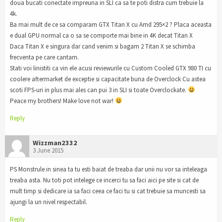
doua bucati conectate impreuna in SLI ca sa te poti distra cum trebuie la
4k.
Ba mai mult de ce sa comparam GTX Titan X cu Amd 295×2 ? Placa aceasta
e dual GPU normal ca o sa se comporte mai bine in 4K decat Titan X
Daca Titan X e singura dar cand venim si bagam 2 Titan X se schimba
frecventa pe care cantam.
Stati voi linistiti ca vin ele acusi reviewurile cu Custom Cooled GTX 980 TI cu
coolere aftermarket de exceptie si capacitate buna de Overclock Cu astea
scoti FPS-uri in plus mai ales can pui 3 in SLI si toate Overclockate.
Peace my brothers! Make love not war!
Reply
Wizzman2332
3 June 2015
PS Monstrule in sinea ta tu esti baiat de treaba dar unii nu vor sa inteleaga
treaba asta. Nu toti pot intelege ce incerci tu sa faci aici pe site si cat de
mult timp si dedicare ia sa faci ceea ce faci tu si cat trebuie sa muncesti sa
ajungi la un nivel respectabil.
Reply