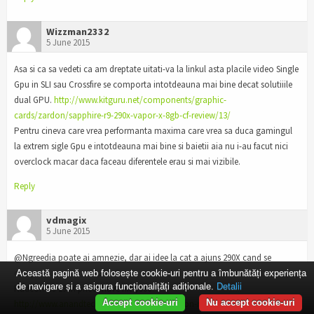
Wizzman2332
5 June 2015
Asa si ca sa vedeti ca am dreptate uitati-va la linkul asta placile video Single
Gpu in SLI sau Crossfire se comporta intotdeauna mai bine decat solutiiile
dual GPU.
http://www.kitguru.net/components/graphic-
cards/zardon/sapphire-r9-290x-vapor-x-8gb-cf-review/13/
Pentru cineva care vrea performanta maxima care vrea sa duca gamingul
la extrem sigle Gpu e intotdeauna mai bine si baietii aia nu i-au facut nici
overclock macar daca faceau diferentele erau si mai vizibile.
Reply
vdmagix
5 June 2015
@Ngreedia poate ai amnezie, dar ai idee la cat a ajuns 290X cand se
cumparau ca painea calda?
Această pagină web folosește cookie-uri pentru a îmbunătăți experiența
de navigare și a asigura funcționalițăți adiționale.
Detalii
Radeon R9 290X prices have hit $900
Accept cookie-uri
Nu accept cookie-uri
http://www.anandtech.com/show/7758/radeon-r9-290x-retail-prices-hit-900