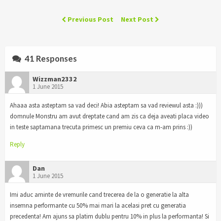
Previous Post
Next Post
41 Responses
Wizzman2332
1 June 2015
Ahaaa asta asteptam sa vad deci! Abia asteptam sa vad reviewul asta :)))
domnule Monstru am avut dreptate cand am zis ca deja aveati placa video
in teste saptamana trecuta primesc un premiu ceva ca m-am prins :))
Reply
Dan
1 June 2015
Imi aduc aminte de vremurile cand trecerea de la o generatie la alta
insemna performante cu 50% mai mari la acelasi pret cu generatia
precedenta! Am ajuns sa platim dublu pentru 10% in plus la performanta! Si