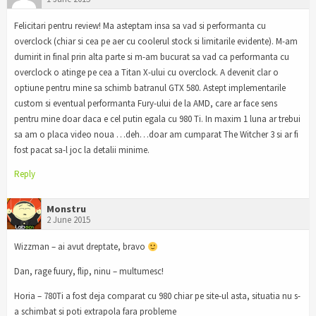
Felicitari pentru review! Ma asteptam insa sa vad si performanta cu
overclock (chiar si cea pe aer cu coolerul stock si limitarile evidente). M-am
dumirit in final prin alta parte si m-am bucurat sa vad ca performanta cu
overclock o atinge pe cea a Titan X-ului cu overclock. A devenit clar o
optiune pentru mine sa schimb batranul GTX 580. Astept implementarile
custom si eventual performanta Fury-ului de la AMD, care ar face sens
pentru mine doar daca e cel putin egala cu 980 Ti. In maxim 1 luna ar trebui
sa am o placa video noua …deh…doar am cumparat The Witcher 3 si ar fi
fost pacat sa-l joc la detalii minime.
Reply
Monstru
2 June 2015
Wizzman – ai avut dreptate, bravo
Dan, rage fuury, flip, ninu – multumesc!
Horia – 780Ti a fost deja comparat cu 980 chiar pe site-ul asta, situatia nu s-
a schimbat si poti extrapola fara probleme