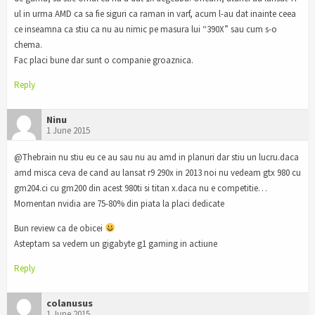
ul in urma AMD ca sa fie siguri ca raman in varf, acum l-au dat inainte ceea
ce inseamna ca stiu ca nu au nimic pe masura lui “390X” sau cum s-o
chema.
Fac placi bune dar sunt o companie groaznica.
Reply
Ninu
1 June 2015
@Thebrain nu stiu eu ce au sau nu au amd in planuri dar stiu un lucru.daca
amd misca ceva de cand au lansat r9 290x in 2013 noi nu vedeam gtx 980 cu
gm204.ci cu gm200 din acest 980ti si titan x.daca nu e competitie…
Momentan nvidia are 75-80% din piata la placi dedicate
Bun review ca de obicei
Asteptam sa vedem un gigabyte g1 gaming in actiune
Reply
colanusus
1 June 2015