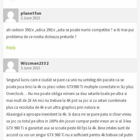
planetfun
3 June 2015
ah radeon 390/x ,adica 290/x ,asta se poate numii competitie ? si iti mai pui
problema de ce nvidia dicteaza preturile ?
Reply
Wizzman2332
3 June 2015
Singurul lucru care e ciudat se pare ca unii nu unteleg din pacate ca se
poate juca brici la 4k cu placi video GTX980 Ti multiple conectate in SLI plus
Overclock… Nu ma poate obliga nimeni sa dau setarile toate pe ultra si
mai mult de 2X AA nici nu trebuie la 4K pot sa joc si cu setari combinate
plus ca rezolutia de 4k e un ultra graphics prin natura ei.
Aliasingul e aproape inexistent la 4k. Si daca mi se pune pata si chiar vreau
sa joc cu totul pe ultra in 100% din jocuri cumpar peste vreun an si al 3-lea
GTX 980 Ti si garantat asa se scoate peste 60 Fps la 4k. Bine inteles sunt de
accord cu voi un singur GTX 980 Ti nu e sufficient pentru 4k trebuie cel putin