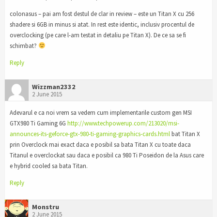
colonasus – pai am fost destul de clar in review – este un Titan X cu 256
shadere si 6GB in minus si atat. In rest este identic, inclusiv procentul de
overclocking (pe care l-am testat in detaliu pe Titan X). De ce sa se fi
schimbat?
Reply
Wizzman2332
2 June 2015
Adevarul e ca noi vrem sa vedem cum implementarile custom gen MSI
GTX980 Ti Gaming 6G
http://www.techpowerup.com/213020/msi-
announces-its-geforce-gtx-980-ti-gaming-graphics-cards.html
bat Titan X
prin Overclock mai exact daca e posibil sa bata Titan X cu toate daca
Titanul e overclockat sau daca e posibil ca 980 Ti Poseidon de la Asus care
e hybrid cooled sa bata Titan.
Reply
Monstru
2 June 2015