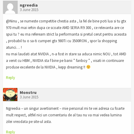
ngreedia
3 June 2015
@Ninu , se numeste competitie chestia asta , la fel de bine poti lua si tu gtx
970 mult mai ieftin dupa ce scoate AMD SERIA R9 300 , ce relevanta are ce
spui tu ? eu ma refeream strict la performanta si pretul cerut pentru aceasta
, probabil tu o sa-ti cumperi gtx 980Ti cu 3500RON , spor la shopping
atunci… !
nu mai laudati atat NVIDIA , n-a fost in stare sa aduca nimic NOU , tot AMD
a venit cu HBM , NVIDIA sta f bine pe banii ” fanboy ” , visati in continuare
produse excelente de la NVIDIA , kepp dreaming !!
Reply
Monstru
3 June 2015
Ngreedia – un singur avertisment – mie personal mi te vei adresa cu foarte
mult respect, altfel nici un comentariu de al tau nu va mai vedea lumina
zilei vreodata pe site-ul asta.
Reply