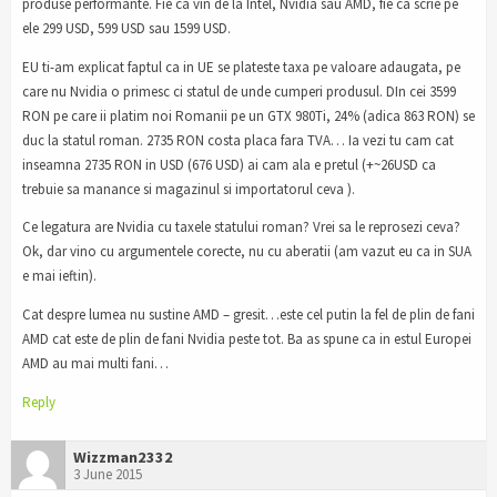
produse performante. Fie ca vin de la Intel, Nvidia sau AMD, fie ca scrie pe
ele 299 USD, 599 USD sau 1599 USD.
EU ti-am explicat faptul ca in UE se plateste taxa pe valoare adaugata, pe
care nu Nvidia o primesc ci statul de unde cumperi produsul. DIn cei 3599
RON pe care ii platim noi Romanii pe un GTX 980Ti, 24% (adica 863 RON) se
duc la statul roman. 2735 RON costa placa fara TVA… Ia vezi tu cam cat
inseamna 2735 RON in USD (676 USD) ai cam ala e pretul (+~26USD ca
trebuie sa manance si magazinul si importatorul ceva ).
Ce legatura are Nvidia cu taxele statului roman? Vrei sa le reprosezi ceva?
Ok, dar vino cu argumentele corecte, nu cu aberatii (am vazut eu ca in SUA
e mai ieftin).
Cat despre lumea nu sustine AMD – gresit…este cel putin la fel de plin de fani
AMD cat este de plin de fani Nvidia peste tot. Ba as spune ca in estul Europei
AMD au mai multi fani…
Reply
Wizzman2332
3 June 2015