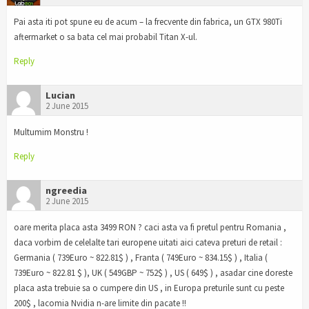
Pai asta iti pot spune eu de acum – la frecvente din fabrica, un GTX 980Ti
aftermarket o sa bata cel mai probabil Titan X-ul.
Reply
Lucian
2 June 2015
Multumim Monstru !
Reply
ngreedia
2 June 2015
oare merita placa asta 3499 RON ? caci asta va fi pretul pentru Romania ,
daca vorbim de celelalte tari europene uitati aici cateva preturi de retail :
Germania ( 739Euro ~ 822.81$ ) , Franta ( 749Euro ~ 834.15$ ) , Italia (
739Euro ~ 822.81 $ ), UK ( 549GBP ~ 752$ ) , US ( 649$ ) , asadar cine doreste
placa asta trebuie sa o cumpere din US , in Europa preturile sunt cu peste
200$ , lacomia Nvidia n-are limite din pacate !!