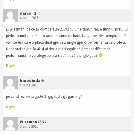
darco_2
4 June 2015
@Wizzman: de ce să compari un 295×2 cu un TitanX? Pai, e simplu: preţul şi
performanţă oferită pt o anume suma de bani. Un gamer de exemplu, nu îl
vă interesa că e o placă dual gpu sau single gpu ci performanta ce o oferă.
Daca vrei să joci la 4k şi ai două plăci egale că preţ dar diferite că
performanţă, o vei alege pe cea slabă pt că e single gpu?
Reply
bloodindark
4 June 2015
pe cand review la gtx980ti gigabyte g1 gaming?
Reply
Wizzman2332
5 June 2015