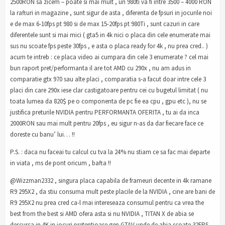
2500RON sa zicem – poate si mai mult , un 980ti va fi intre 3500 – 4000 RON
la rafturi in magazine , sunt sigur de asta , diferenta de fpsuri in jocurile noi
e de max 6-10fps pt 980 si de max 15-20fps pt 980Ti , sunt cazuri in care
diferentele sunt si mai mici ( gta5 in 4k nici o placa din cele enumerate mai
sus nu scoate fps peste 30fps , e asta o placa ready for 4k , nu prea cred.. )
acum te intreb : ce placa video ai cumpara din cele 3 enumerate ? cel mai
bun raport pret/performanta il are tot AMD cu 290x , nu am adus in
comparatie gtx 970 sau alte placi , comparatia s-a facut doar intre cele 3
placi din care 290x iese clar castigatoare pentru cei cu bugetul limitat ( nu
toata lumea da 820$ pe o componenta de pc fie ea cpu , gpu etc ), nu se
justifica preturile NVIDIA pentru PERFORMANTA OFERITA , tu ai da inca
2000RON sau mai mult pentru 20fps , eu sigur n-as da dar fiecare face ce
doreste cu banu’ lui… !!
P.S. : daca nu faceai tu calcul cu tva la 24% nu stiam ce sa fac mai departe
in viata , ms de pont oricum , bafta !!
@Wizzman2332 , singura placa capabila de frameuri decente in 4k ramane
R9 295X2 , da stiu consuma mult peste placile de la NVIDIA , cine are bani de
R9 295X2 nu prea cred ca-l mai intereseaza consumul pentru ca vrea the
best from the best si AMD ofera asta si nu NVIDIA , TITAN X de abia se
descurca in 4K in jocuri pretentioase gen GTAV unde de abia scoate 32FPS ,