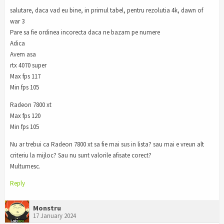
salutare, daca vad eu bine, in primul tabel, pentru rezolutia 4k, dawn of
war 3
Pare sa fie ordinea incorecta daca ne bazam pe numere
Adica
Avem asa
rtx 4070 super
Max fps 117
Min fps 105
Radeon 7800 xt
Max fps 120
Min fps 105
Nu ar trebui ca Radeon 7800 xt sa fie mai sus in lista? sau mai e vreun alt
criteriu la mijloc? Sau nu sunt valorile afisate corect?
Multumesc.
Reply
Monstru
17 January 2024