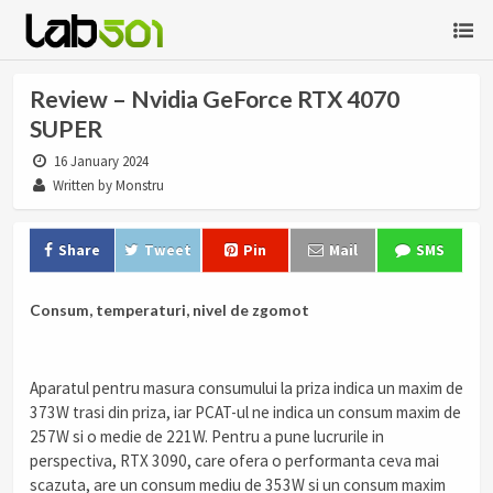
Review – Nvidia GeForce RTX 4070
SUPER
16 January 2024
Written by Monstru
Share
Tweet
Pin
Mail
SMS
Consum, temperaturi, nivel de zgomot
Aparatul pentru masura consumului la priza indica un maxim de
373W trasi din priza, iar PCAT-ul ne indica un consum maxim de
257W si o medie de 221W. Pentru a pune lucrurile in
perspectiva, RTX 3090, care ofera o performanta ceva mai
scazuta, are un consum mediu de 353W si un consum maxim