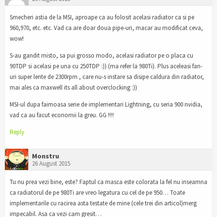
Smecheri astia de la MSI, aproape ca au folosit acelasi radiator ca si pe
960,970, etc. etc. Vad ca are doar doua pipe-uri, macar au modificat ceva,
wow!
S-au gandit misto, sa pui grosso modo, acelasi radiator pe o placa cu
90TDP si acelasi pe una cu 250TDP :)) (ma refer la 980Ti). Plus aceleasi fan-
uri super lente de 2300rpm , care nu-s instare sa disipe caldura din radiator,
mai ales ca maxwell its all about overclocking :))
MSI-ul dupa faimoasa serie de implementari Lightning, cu seria 900 nvidia,
vad ca au facut economii la greu. GG !!!!
Reply
Monstru
26 August 2015
Tu nu prea vezi bine, este? Faptul ca masca este colorata la fel nu inseamna
ca radiatorul de pe 980Ti are vreo legatura cu cel de pe 950… Toate
implementarile cu racirea asta testate de mine (cele trei din articol)merg
impecabil. Asa ca vezi cam gresit…