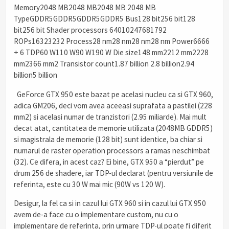
Memory2048 MB2048 MB2048 MB 2048 MB
TypeGDDR5GDDR5GDDR5GDDR5 Bus128 bit256 bit128
bit256 bit Shader processors 64010247681792
ROPs16323232 Process28 nm28 nm28 nm28 nm Power6666
+ 6 TDP60 W110 W90 W190 W Die size148 mm2212 mm2228
mm2366 mm2 Transistor count1.87 billion 2.8 billion2.94
billion5 billion
GeForce GTX 950 este bazat pe acelasi nucleu ca si GTX 960,
adica GM206, deci vom avea aceeasi suprafata a pastilei (228
mm2) si acelasi numar de tranzistori (2.95 miliarde). Mai mult
decat atat, cantitatea de memorie utilizata (2048MB GDDR5)
si magistrala de memorie (128 bit) sunt identice, ba chiar si
numarul de raster operation processors a ramas neschimbat
(32). Ce difera, in acest caz? Ei bine, GTX 950 a “pierdut” pe
drum 256 de shadere, iar TDP-ul declarat (pentru versiunile de
referinta, este cu 30 W mai mic (90W vs 120 W).
Desigur, la fel ca si in cazul lui GTX 960 si in cazul lui GTX 950
avem de-a face cu o implementare custom, nu cu o
implementare de referinta, prin urmare TDP-ul poate fi diferit