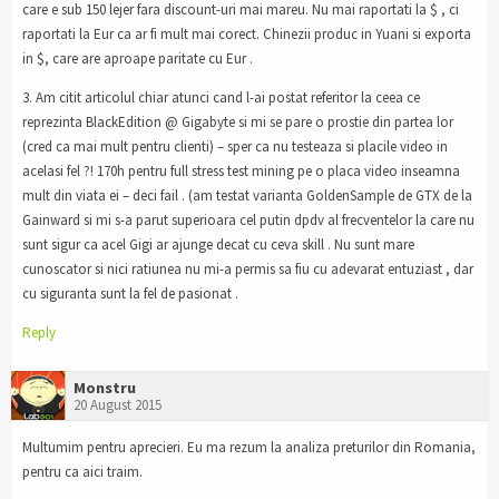
care e sub 150 lejer fara discount-uri mai mareu. Nu mai raportati la $ , ci
raportati la Eur ca ar fi mult mai corect. Chinezii produc in Yuani si exporta
in $, care are aproape paritate cu Eur .
3. Am citit articolul chiar atunci cand l-ai postat referitor la ceea ce
reprezinta BlackEdition @ Gigabyte si mi se pare o prostie din partea lor
(cred ca mai mult pentru clienti) – sper ca nu testeaza si placile video in
acelasi fel ?! 170h pentru full stress test mining pe o placa video inseamna
mult din viata ei – deci fail . (am testat varianta GoldenSample de GTX de la
Gainward si mi s-a parut superioara cel putin dpdv al frecventelor la care nu
sunt sigur ca acel Gigi ar ajunge decat cu ceva skill . Nu sunt mare
cunoscator si nici ratiunea nu mi-a permis sa fiu cu adevarat entuziast , dar
cu siguranta sunt la fel de pasionat .
Reply
Monstru
20 August 2015
Multumim pentru aprecieri. Eu ma rezum la analiza preturilor din Romania,
pentru ca aici traim.