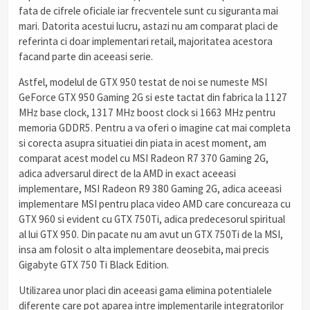
fata de cifrele oficiale iar frecventele sunt cu siguranta mai
mari. Datorita acestui lucru, astazi nu am comparat placi de
referinta ci doar implementari retail, majoritatea acestora
facand parte din aceeasi serie.
Astfel, modelul de GTX 950 testat de noi se numeste MSI
GeForce GTX 950 Gaming 2G si este tactat din fabrica la 1127
MHz base clock, 1317 MHz boost clock si 1663 MHz pentru
memoria GDDR5. Pentru a va oferi o imagine cat mai completa
si corecta asupra situatiei din piata in acest moment, am
comparat acest model cu MSI Radeon R7 370 Gaming 2G,
adica adversarul direct de la AMD in exact aceeasi
implementare, MSI Radeon R9 380 Gaming 2G, adica aceeasi
implementare MSI pentru placa video AMD care concureaza cu
GTX 960 si evident cu GTX 750Ti, adica predecesorul spiritual
al lui GTX 950. Din pacate nu am avut un GTX 750Ti de la MSI,
insa am folosit o alta implementare deosebita, mai precis
Gigabyte GTX 750 Ti Black Edition.
Utilizarea unor placi din aceeasi gama elimina potentialele
diferente care pot aparea intre implementarile integratorilor