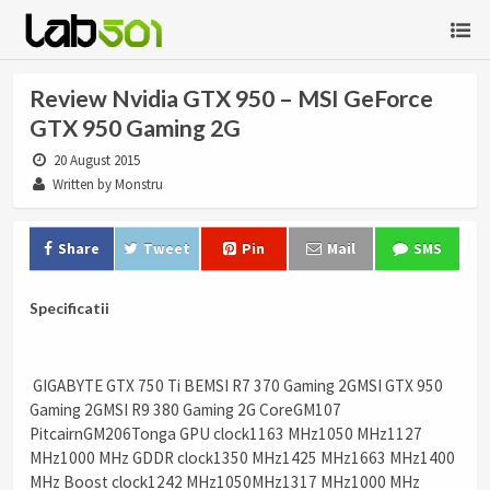
Review Nvidia GTX 950 – MSI GeForce
GTX 950 Gaming 2G
20 August 2015
Written by Monstru
Share
Tweet
Pin
Mail
SMS
Specificatii
GIGABYTE GTX 750 Ti BEMSI R7 370 Gaming 2GMSI GTX 950
Gaming 2GMSI R9 380 Gaming 2G CoreGM107
PitcairnGM206Tonga GPU clock1163 MHz1050 MHz1127
MHz1000 MHz GDDR clock1350 MHz1425 MHz1663 MHz1400
MHz Boost clock1242 MHz1050MHz1317 MHz1000 MHz