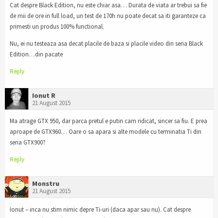
Cat despre Black Edition, nu este chiar asa… Durata de viata ar trebui sa fie
de mii de ore in full load, un test de 170h nu poate decat sa iti garanteze ca
primesti un produs 100% functional.
Nu, ei nu testeaza asa decat placile de baza si placile video din seria Black
Edition…din pacate
Reply
Ionut R
21 August 2015
Ma atrage GTX 950, dar parca pretul e putin cam ridicat, sincer sa fiu. E prea
aproape de GTX960… Oare o sa apara si alte modele cu terminatia Ti din
seria GTX900?
Reply
Monstru
21 August 2015
Ionut – inca nu stim nimic depre Ti-uri (daca apar sau nu). Cat despre