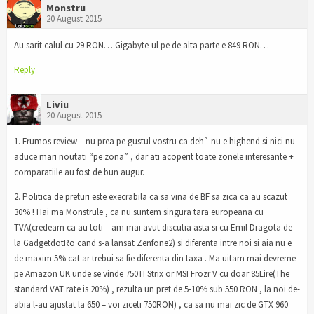
Monstru
20 August 2015
Au sarit calul cu 29 RON… Gigabyte-ul pe de alta parte e 849 RON…
Reply
Liviu
20 August 2015
1. Frumos review – nu prea pe gustul vostru ca deh` nu e highend si nici nu
aduce mari noutati “pe zona” , dar ati acoperit toate zonele interesante +
comparatiile au fost de bun augur.
2. Politica de preturi este execrabila ca sa vina de BF sa zica ca au scazut
30% ! Hai ma Monstrule , ca nu suntem singura tara europeana cu
TVA(credeam ca au toti – am mai avut discutia asta si cu Emil Dragota de
la GadgetdotRo cand s-a lansat Zenfone2) si diferenta intre noi si aia nu e
de maxim 5% cat ar trebui sa fie diferenta din taxa . Ma uitam mai devreme
pe Amazon UK unde se vinde 750TI Strix or MSI Frozr V cu doar 85Lire(The
standard VAT rate is 20%) , rezulta un pret de 5-10% sub 550 RON , la noi de-
abia l-au ajustat la 650 – voi ziceti 750RON) , ca sa nu mai zic de GTX 960