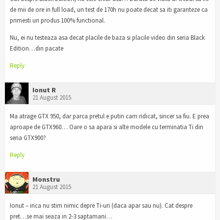
de mii de ore in full load, un test de 170h nu poate decat sa iti garanteze ca
primesti un produs 100% functional.
Nu, ei nu testeaza asa decat placile de baza si placile video din seria Black
Edition…din pacate
Reply
Ionut R
21 August 2015
Ma atrage GTX 950, dar parca pretul e putin cam ridicat, sincer sa fiu. E prea
aproape de GTX960… Oare o sa apara si alte modele cu terminatia Ti din
seria GTX900?
Reply
Monstru
21 August 2015
Ionut – inca nu stim nimic depre Ti-uri (daca apar sau nu). Cat despre
pret…se mai seaza in 2-3 saptamani…