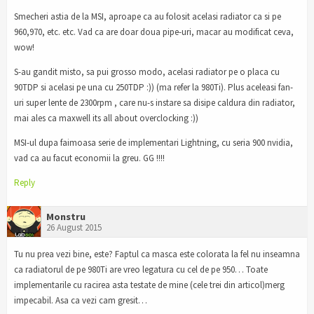
Smecheri astia de la MSI, aproape ca au folosit acelasi radiator ca si pe
960,970, etc. etc. Vad ca are doar doua pipe-uri, macar au modificat ceva,
wow!
S-au gandit misto, sa pui grosso modo, acelasi radiator pe o placa cu
90TDP si acelasi pe una cu 250TDP :)) (ma refer la 980Ti). Plus aceleasi fan-
uri super lente de 2300rpm , care nu-s instare sa disipe caldura din radiator,
mai ales ca maxwell its all about overclocking :))
MSI-ul dupa faimoasa serie de implementari Lightning, cu seria 900 nvidia,
vad ca au facut economii la greu. GG !!!!
Reply
Monstru
26 August 2015
Tu nu prea vezi bine, este? Faptul ca masca este colorata la fel nu inseamna
ca radiatorul de pe 980Ti are vreo legatura cu cel de pe 950… Toate
implementarile cu racirea asta testate de mine (cele trei din articol)merg
impecabil. Asa ca vezi cam gresit…