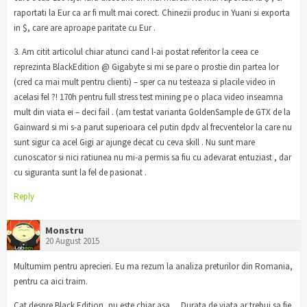
raportati la Eur ca ar fi mult mai corect. Chinezii produc in Yuani si exporta
in $, care are aproape paritate cu Eur .
3. Am citit articolul chiar atunci cand l-ai postat referitor la ceea ce
reprezinta BlackEdition @ Gigabyte si mi se pare o prostie din partea lor
(cred ca mai mult pentru clienti) – sper ca nu testeaza si placile video in
acelasi fel ?! 170h pentru full stress test mining pe o placa video inseamna
mult din viata ei – deci fail . (am testat varianta GoldenSample de GTX de la
Gainward si mi s-a parut superioara cel putin dpdv al frecventelor la care nu
sunt sigur ca acel Gigi ar ajunge decat cu ceva skill . Nu sunt mare
cunoscator si nici ratiunea nu mi-a permis sa fiu cu adevarat entuziast , dar
cu siguranta sunt la fel de pasionat .
Reply
Monstru
20 August 2015
Multumim pentru aprecieri. Eu ma rezum la analiza preturilor din Romania,
pentru ca aici traim.
Cat despre Black Edition, nu este chiar asa… Durata de viata ar trebui sa fie