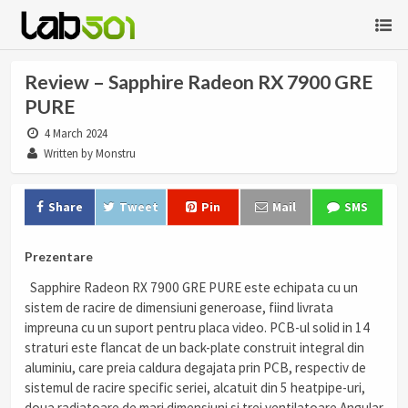
Review – Sapphire Radeon RX 7900 GRE
PURE
4 March 2024
Written by Monstru
Share
Tweet
Pin
Mail
SMS
Prezentare
Sapphire Radeon RX 7900 GRE PURE este echipata cu un
sistem de racire de dimensiuni generoase, fiind livrata
impreuna cu un suport pentru placa video. PCB-ul solid in 14
straturi este flancat de un back-plate construit integral din
aluminiu, care preia caldura degajata prin PCB, respectiv de
sistemul de racire specific seriei, alcatuit din 5 heatpipe-uri,
doua radiatoare de mari dimensiuni si trei ventilatoare Angular