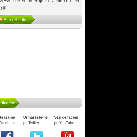
IEW: The Solus Project / Nicăieri nu-i ca
să!
Alte articole
dication
iteaza-ne
Urmareste-ne
Vezi ce facem
Facebook
pe Twitter
pe YouTube