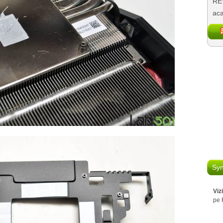
REV
aca
Syn
Viz
pe 