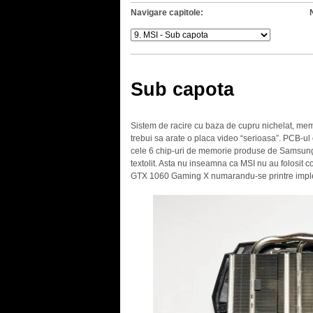
Navigare capitole:
Sub capota
Sistem de racire cu baza de cupru nichelat, memo
trebui sa arate o placa video “serioasa”. PCB-ul
cele 6 chip-uri de memorie produse de Samsung s
textolit. Asta nu inseamna ca MSI nu au folosit 
GTX 1060 Gaming X numarandu-se printre imple