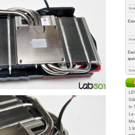
Scri
Com
Scri
Com
qui
Scri
LEV
Găl
In 
La 
Mo
1 M