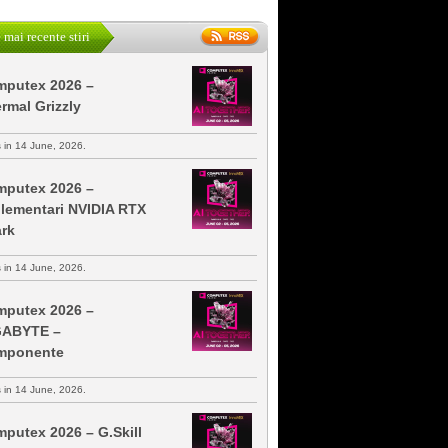
 mai recente stiri
putex 2026 –
rmal Grizzly
s in 14 June, 2026.
putex 2026 –
lementari NVIDIA RTX
rk
s in 14 June, 2026.
putex 2026 –
GABYTE –
mponente
s in 14 June, 2026.
putex 2026 – G.Skill