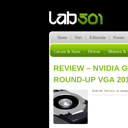
Home
Stiri
Editoriale
Forum
Carcase & Surse
Diverse
Memorii & 
REVIEW – NVIDIA 
ROUND-UP VGA 20
Scris de:
Monstru
, in categ