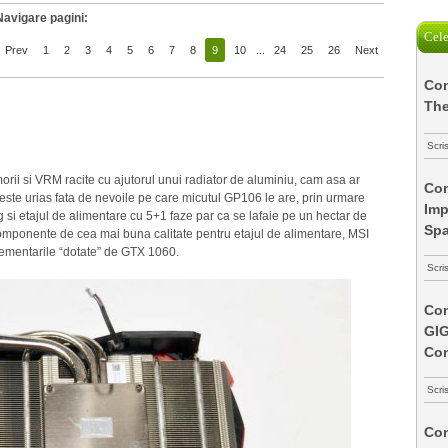
Navigare pagini:
Cele
Prev
1
2
3
4
5
6
7
8
9
10
...
24
25
26
Next
Com
The
Scri
rii si VRM racite cu ajutorul unui radiator de aluminiu, cam asa ar
Com
 este urias fata de nevoile pe care micutul GP106 le are, prin urmare
Imp
i etajul de alimentare cu 5+1 faze par ca se lafaie pe un hectar de
Spa
componente de cea mai buna calitate pentru etajul de alimentare, MSI
mentarile “dotate” de GTX 1060.
Scri
Com
GI
Co
Scri
Com