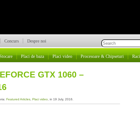
Concurs
Despre noi
Stocare
Placi de baza
Placi video
Procesoare & Chipseturi
Raci
GEFORCE GTX 1060 –
16
oria:
Featured Articles
,
Placi video
, in 19 July, 2016.