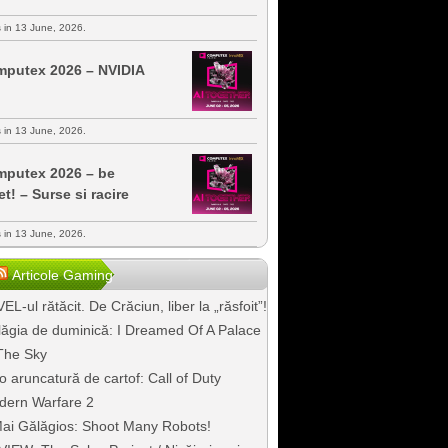
s in 13 June, 2026.
putex 2026 – NVIDIA
s in 13 June, 2026.
putex 2026 – be
et! – Surse si racire
s in 13 June, 2026.
Articole Gaming
EL-ul rătăcit. De Crăciun, liber la „răsfoit”!
ăgia de duminică: I Dreamed Of A Palace
The Sky
o aruncatură de cartof: Call of Duty
dern Warfare 2
ai Gălăgios: Shoot Many Robots!