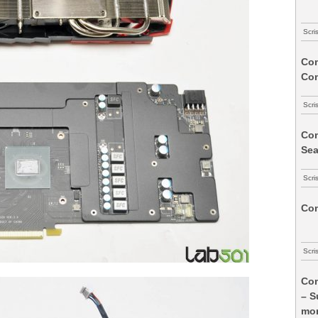
Scri
Com
Co
Scri
Com
Sea
Scri
Com
Scri
Com
– S
mon