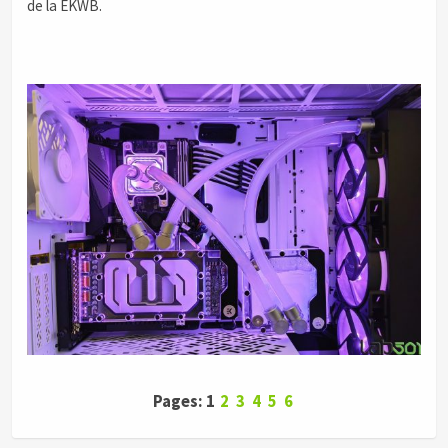
de la EKWB.
Pages: 1
2
3
4
5
6