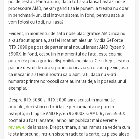
noi de testat. Pana atunci, daca tot s-au lansat astazi noile
procesoare AMD, ne-am gandit sa le punem la treaba nu doar
in benchmark-uri, ci si intr-un sistem. In fond, pentru asta le
vom folosi cu totii, nu-i asa?
Evident, in momentul de fata noile placi grafice AMD inca nu
si-au facut aparitia, astfel incat am ales un Nvidia GeForce
RTX 3090 pe post de partener al noului lansat AMD Ryzen 9
5900X. In fond, cel putin in momentul de fata, este cea mai
puternica placa grafica disponibila pe piata. Ce-i drept, este o
pasare destul de rara si putini au ocazia sa o vada pe viu, asa
ca macar in sistemul nostru sa o admirati, daca nu v-ati
numarat printre norocosii care au intrat deja in posesia unui
exemplar.
Despre RTX 3080 si RTX 3090 am discutat in mai multe
articole, deci stim cu totii la ce performanta ne putem
astepta, in timp ce AMD Ryzen 9 5900X si AMD Ryzen 5950X
tocmai au fost lansate, iar noi am publicat mai devreme
review-ul
de lansare. Drept urmare, a mai ramas sa vedem cum
le sta impreuna, intr-un sistem racit ca la carte, cu piese alese