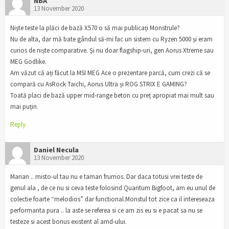
NBA
13 November 2020
Niște teste la plăci de bază X570 o să mai publicați Monstrule?
Nu de alta, dar mă bate gândul să-mi fac un sistem cu Ryzen 5000 și eram
curios de niște comparative. Și nu doar flagship-uri, gen Aorus Xtreme sau
MEG Godlike.
Am văzut că ați făcut la MSI MEG Ace o prezentare parcă, cum crezi că se
compară cu AsRock Taichi, Aorus Ultra și ROG STRIX E GAMING?
Toată placi de bază upper mid-range beton cu preț apropiat mai mult sau
mai puțin.
Reply
Daniel Necula
13 November 2020
Marian .. misto-ul tau nu e taman frumos. Dar daca totusi vrei teste de
genul ala , de ce nu si ceva teste folosind Quantum Bigfoot, am eu unul de
colectie foarte “melodios” dar functional.Monstul tot zice ca il intereseaza
performanta pura .. la aste se referea si ce am zis eu si e pacat sa nu se
testeze si acest bonus existent al amd-ului.