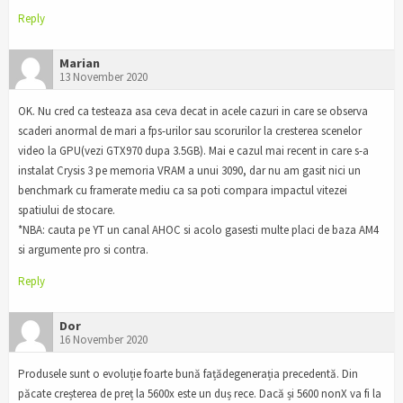
Reply
Marian
13 November 2020
OK. Nu cred ca testeaza asa ceva decat in acele cazuri in care se observa
scaderi anormal de mari a fps-urilor sau scorurilor la cresterea scenelor
video la GPU(vezi GTX970 dupa 3.5GB). Mai e cazul mai recent in care s-a
instalat Crysis 3 pe memoria VRAM a unui 3090, dar nu am gasit nici un
benchmark cu framerate mediu ca sa poti compara impactul vitezei
spatiului de stocare.
*NBA: cauta pe YT un canal AHOC si acolo gasesti multe placi de baza AM4
si argumente pro si contra.
Reply
Dor
16 November 2020
Produsele sunt o evoluție foarte bună fațădegenerația precedentă. Din
păcate creșterea de preț la 5600x este un duș rece. Dacă și 5600 nonX va fi la