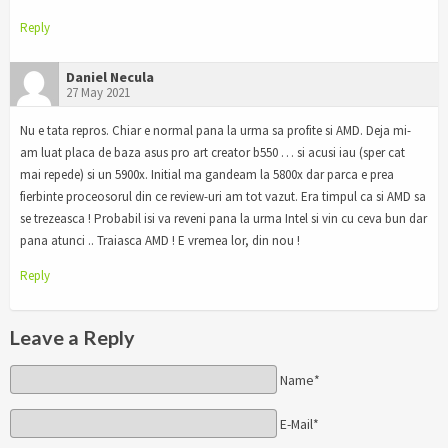
Reply
Daniel Necula
27 May 2021
Nu e tata repros. Chiar e normal pana la urma sa profite si AMD. Deja mi-
am luat placa de baza asus pro art creator b550 … si acusi iau (sper cat
mai repede) si un 5900x. Initial ma gandeam la 5800x dar parca e prea
fierbinte proceosorul din ce review-uri am tot vazut. Era timpul ca si AMD sa
se trezeasca ! Probabil isi va reveni pana la urma Intel si vin cu ceva bun dar
pana atunci .. Traiasca AMD ! E vremea lor, din nou !
Reply
Leave a Reply
Name*
E-Mail*