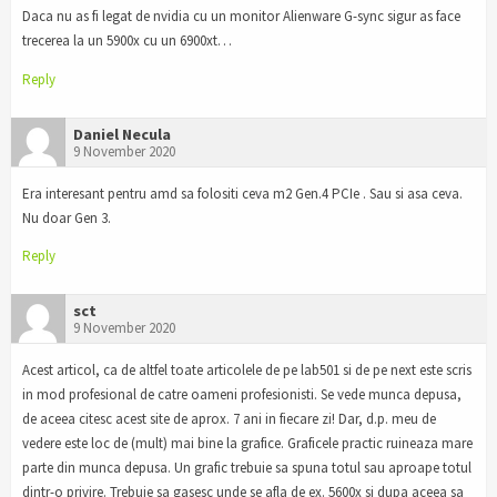
Daca nu as fi legat de nvidia cu un monitor Alienware G-sync sigur as face
trecerea la un 5900x cu un 6900xt…
Reply
Daniel Necula
9 November 2020
Era interesant pentru amd sa folositi ceva m2 Gen.4 PCIe . Sau si asa ceva.
Nu doar Gen 3.
Reply
sct
9 November 2020
Acest articol, ca de altfel toate articolele de pe lab501 si de pe next este scris
in mod profesional de catre oameni profesionisti. Se vede munca depusa,
de aceea citesc acest site de aprox. 7 ani in fiecare zi! Dar, d.p. meu de
vedere este loc de (mult) mai bine la grafice. Graficele practic ruineaza mare
parte din munca depusa. Un grafic trebuie sa spuna totul sau aproape totul
dintr-o privire. Trebuie sa gasesc unde se afla de ex. 5600x si dupa aceea sa