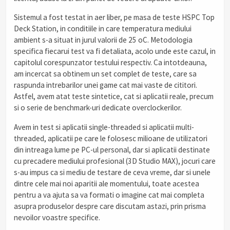
Sistemul a fost testat in aer liber, pe masa de teste HSPC Top
Deck Station, in conditiile in care temperatura mediului
ambient s-a situat in jurul valorii de 25 oC. Metodologia
specifica fiecarui test va fi detaliata, acolo unde este cazul, in
capitolul corespunzator testului respectiv. Ca intotdeauna,
am incercat sa obtinem un set complet de teste, care sa
raspunda intrebarilor unei game cat mai vaste de cititori.
Astfel, avem atat teste sintetice, cat si aplicatii reale, precum
si o serie de benchmark-uri dedicate overclockerilor.
Avem in test si aplicatii single-threaded si aplicatii multi-
threaded, aplicatii pe care le folosesc milioane de utilizatori
din intreaga lume pe PC-ul personal, dar si aplicatii destinate
cu precadere mediului profesional (3D Studio MAX), jocuri care
s-au impus ca si mediu de testare de ceva vreme, dar si unele
dintre cele mai noi aparitii ale momentului, toate acestea
pentru a va ajuta sa va formati o imagine cat mai completa
asupra produselor despre care discutam astazi, prin prisma
nevoilor voastre specifice.