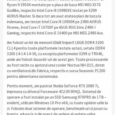
Ryzen 9 3950X montate pe o placa de baza MSI MEG X570
Godlike, respectiv Intel Core i9 10980XE testat pe X299
AORUS Master. Si daca tot am avut atatea placi de baza la
indemana, am testat Intel Core i9 10900K pe Z490 AORUS
Xtreme, Intel Core i7 10700F pe ASUS ROG Strix Z490-I
Gaming, respectiv Intel Core i5 10400 pe MSI MEG Z490 Ace.
Am folosit un kit de memorii GSkill SniperX 16GB DDR4-3200
CL14 pentru toate platformele testate astazi, setate DDR4
3200 14-14-14-36, cu exceptia platformelor X299 si TRX40,
unde am folosit doua kit-uri de acest gen. Toate procesoarele
au fost racite cu ajutorul unui cooler Noctua NH-D15, dotat
cu ventilatorul din fabrica, respectiv o sursa Seasonic P1200
pentru alimentarea sistemnului.
Pentru moment, am pastrat Nvidia GeForce RTX 2080 Ti,
impreuna cu driverul Forceware 432.00 WHQL. Sistemul de
operare a fost instalat pe un SSD Samsung 970PRO de 1TB –
evident, utilizam Windows 10 Pro x64, cu toate update-urile la
zi. Folosim doar sisteme de operare, benchmark-uri si jocuri cu
licenta, aduse la zi din punct de vedere al update-urilor.