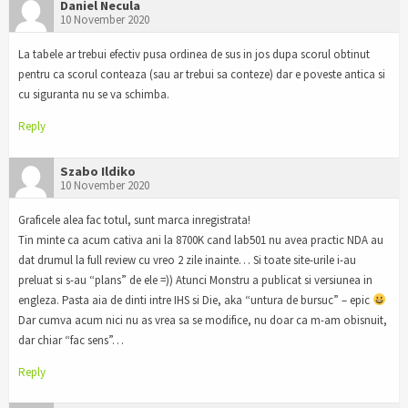
Daniel Necula
10 November 2020
La tabele ar trebui efectiv pusa ordinea de sus in jos dupa scorul obtinut
pentru ca scorul conteaza (sau ar trebui sa conteze) dar e poveste antica si
cu siguranta nu se va schimba.
Reply
Szabo Ildiko
10 November 2020
Graficele alea fac totul, sunt marca inregistrata!
Tin minte ca acum cativa ani la 8700K cand lab501 nu avea practic NDA au
dat drumul la full review cu vreo 2 zile inainte… Si toate site-urile i-au
preluat si s-au “plans” de ele =)) Atunci Monstru a publicat si versiunea in
engleza. Pasta aia de dinti intre IHS si Die, aka “untura de bursuc” – epic
Dar cumva acum nici nu as vrea sa se modifice, nu doar ca m-am obisnuit,
dar chiar “fac sens”…
Reply