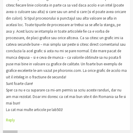
citesc fiecare linie colorata in parte ca sa vad daca acolo e un intel (poate
avea o culoare sau alta) si care sau un amd si care (si el poate avea oricare
din culori). Si tipul procesorului si punctajul sau alta valoare se afla in
acelasi loc. Toate tipurile de procesoare ar trebui sa se afle la stanga, pe
axa y. Acest lucru se intampla in toate articolele fie ca e vorba de
procesoare, de placi grafice sau orice altceva. Ca sa citesc un grafic imi ia
cateva secunde bune – mai simplu sar peste si citesc direct comentariul sau
concluzia la acel grafic si asta nu mi se pare normal. Este mare pacat de
munca depusa – si e ceva de munca – ca valorile obtinute sa nu poata fi
puse mai bine in valoare cu grafice de calitate. Un foarte bun exemplu de
grafice excelente le-am vazut pe phoronix.com. La orice grafic de acolo ma
uit il inteleg in o fractiune de secunda!
Sunt foarte clare!
Sper ca nu e cu suparare ca mi-am permis sa scriu aceste randuri, dar nu
am mai rezistat. Doar imi doresc ca cel mai bun site it din Romania sa fie si
mai bun!
La cat mai multe articole pe lab501!
Reply