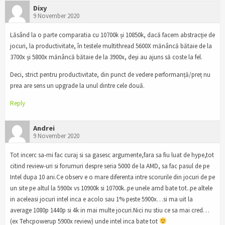
Dixy
9 November 2020
Lăsând la o parte comparatia cu 10700k și 10850k, dacă facem abstracție de
jocuri, la productivitate, în testele multithread 5600X mănâncă bătaie de la
3700x și 5800x mănâncă bătaie de la 3900x, deși au ajuns să coste la fel.
Deci, strict pentru productivitate, din punct de vedere performanță/preț nu
prea are sens un upgrade la unul dintre cele două.
Reply
Andrei
9 November 2020
Tot incerc sa-mi fac curaj si sa gasesc argumente,fara sa fiu luat de hype,tot
citind review-uri si forumuri despre seria 5000 de la AMD, sa fac pasul de pe
Intel dupa 10 ani.Ce observ e o mare diferenta intre scorurile din jocuri de pe
un site pe altul la 5900x vs 10900k si 10700k..pe unele amd bate tot..pe altele
in aceleasi jocuri intel inca e acolo sau 1% peste 5900x…si ma uit la
average 1080p 1440p si 4k in mai multe jocuri.Nici nu stiu ce sa mai cred…
(ex Tehcpowerup 5900x review) unde intel inca bate tot