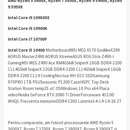
AMD Ryzen 5 5600X, Ryzen 7 5800X, Ryzen 9 5900X, Ryzen
9 5950X
Intel Core i9 10980XE
Intel Core i9 10900K
Intel Core i7 10700F
Intel Core i5 10400
MotherboardMSI MEG X570 GodlikeX299
AORUS MasterZ490 AORUS XtremeASUS ROG Strix Z490-I
GamingMSI MEG Z490 Ace RAMGSkill SniperX 16GB DDR4-3200
CL14GSkill SniperX 32GB DDR4-3200 CL14GSkill SniperX 16GB
DDR4-3200 CL14 CoolingNoctua NH-D15 SSDSamsung
970PRO 1TB PSUSeasonic P1200 CaseHSPC Top Deck
Station Room temp25 oC OSWindows 10 Pro x64 Placa
videoNvidia GeForce RTX 2080 Ti DriverForceware 432.00
WHQL Frecventa memorieDDR4 3200 Latente14-14-14-36 2T
Pentru comparatie, am folosit procesoarele AMD Ryzen 5
3600XT, Ryzen 7 3700X, Ryzen 7 3800XT, Ryzen 9 3900XT si