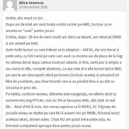
Alice Ionescu
10 November 2020
Andrei, stiu exact ce zici…
Dupa ani de Intel am avut toata vointa sa trec pe AMD, tocmai ca se
anunta un “oaw” pentru jocuri.
Ei bine, dupa ~20 ore de nervi crunti am decis sa renunt, am returnat 5950X
si am revenit pe Intel.
Sunt multe lucruri cu care trebuie sa te adaptezi – AGESA, dar am trecut si
peste asta, cu toti nervii pe care i-am avut ca mizeria aia de placa de la Gigi
nu retinea decat dupa cateva incercari setarile, in fine, vents pur si simplu o
iau razna in idle, complet aleatoriu, ca asa vrea el si alte lucruri tipice AMD,
pe care le-am descoperit citind pe forums (inclusiv acesta) si urmarind tot
felul de youtuberi, sau chiar trazniti care si-au pierdut firea si au dat cu
ciocanul in proc etc.
Pe hârtie, conform reviews, diferenta este marginala, ne referim strict la
numere min/avg FPS etc. Unii zic 5% in favoarea AMD, altii Intel. In real
life… kind of hit & miss. Am ramas suprinsa ca în RDR2, AC Odyssey etc
jocurile aveau un stutter pe care NU il aveam nici pe 9900K, folosind exact
aceleasi setari, drivere video. Chiar NU am putut trece peste asta, eu
folosind computerul aproape doar pentru jocuri acasa.