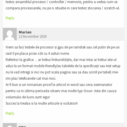
testez ansamblul procesor / controller / memorie, pentru a vedea cum se
compara procesoarele, nu pe o situatie in care testez stocarea / scratch-ul.
Reply
Marian
12 November 2020
Vrem sa faci testele de procesor si gpu de pe ramdisk sau cel putin de pe un
raid 0 pe placa pciex x16 cu 4 ssduri nvme.
Referitor la grafice… ar trebui îmbunătățite, dar mai intai ar trebui site-ul
adus la un format mobile friendly(eu tabelele de la specificații sau test setup
nu le vad intregi si nici nu pot scala pagina sau sa dau scroll pe tabel) mie
imi plac telefoanele cat mai mici.
Ar fi bun si un romanian proof la articol in word sau ceva asemanator
pentru ca in ultima perioada observ mai multe typ-Oouri. Asta din cauza
volumului de lucru sunt sigur
Succes la treaba si la multe articole si vizitatori!
Reply