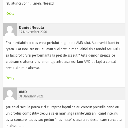
fel, atunci vor fi …meh. Neeext!
Reply
Daniel Necula
17 November 2020
Era inevitabila o crestere a pretului in gradina AMD-ului. Au investit bani in
ryzen. Cat Intel era nr.1 au avut si ei preturi mari. Altfel zis e randul AMD-ului
sa fac profit. Vrei performanta la pret de scazut ? Asta demonstreaza ce
credeam si atunci … si anume,pentru asa zisii fani AMD de fapt a contat
pretul si nimic altceva.
Reply
AMD
31 January 2021
@Daniel Necula parca zici cu repros faptul ca au crescut preturile,cand au
un produs competitiv trebuie sa-si mai”linga ranile”,uiti anii cand intel nu
avea concurenta, aveau preturi “nesimtite” si asa erau destui care-i urcau si
in slavi…….