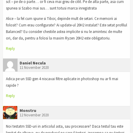
sct – pe de o parte… or fi ceva mai greu de citit. Pe de alta parte, asa cum
spunea si Szabo mai sus… sunt totusi marca inregistrata
Alice – la fel cum spune si Tibor, depinde mult de setari. Ce memorii ai
folosit? Cum erau configurate? Ai update-ul 20H2 instalat? Este setat profilul
Balanced? Eu consider chestiile astea implicite si nu le amintesc de multe
ori, dar da, pentru a folosi la maxim Ryzen 20H2 este obligatoriu.
Reply
Daniel Necula
11 November 2020
Adica pe un SSD gen 4 niscavai filtre aplicate in photoshop nu ar fi mai
rapide ?
Reply
Monstru
12 November 2020
Noi testatm SSD-uri in articolul asta, sau procesoare? Daca testul tau este
limitat de altceva, nu de produsul pe care il testezi, inseamna ca nu testezi