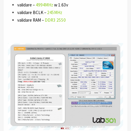
validare –
4994MHz
w 1.63v
validare BCLK –
245MHz
validare RAM –
DDR3 2550
.