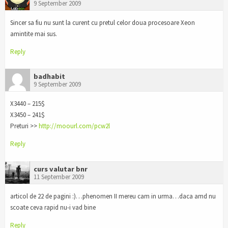
9 September 2009
Sincer sa fiu nu sunt la curent cu pretul celor doua procesoare Xeon
amintite mai sus.
Reply
badhabit
9 September 2009
X3440 – 215$
X3450 – 241$
Preturi >>
http://moourl.com/pcw2l
Reply
curs valutar bnr
11 September 2009
articol de 22 de pagini :)…phenomen II mereu cam in urma…daca amd nu
scoate ceva rapid nu-i vad bine
Reply