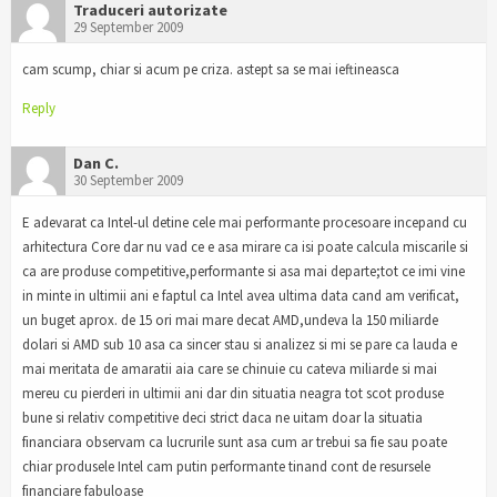
Traduceri autorizate
29 September 2009
cam scump, chiar si acum pe criza. astept sa se mai ieftineasca
Reply
Dan C.
30 September 2009
E adevarat ca Intel-ul detine cele mai performante procesoare incepand cu
arhitectura Core dar nu vad ce e asa mirare ca isi poate calcula miscarile si
ca are produse competitive,performante si asa mai departe;tot ce imi vine
in minte in ultimii ani e faptul ca Intel avea ultima data cand am verificat,
un buget aprox. de 15 ori mai mare decat AMD,undeva la 150 miliarde
dolari si AMD sub 10 asa ca sincer stau si analizez si mi se pare ca lauda e
mai meritata de amaratii aia care se chinuie cu cateva miliarde si mai
mereu cu pierderi in ultimii ani dar din situatia neagra tot scot produse
bune si relativ competitive deci strict daca ne uitam doar la situatia
financiara observam ca lucrurile sunt asa cum ar trebui sa fie sau poate
chiar produsele Intel cam putin performante tinand cont de resursele
financiare fabuloase