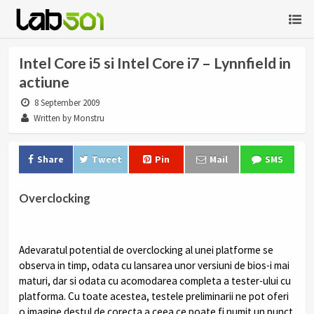
Intel Core i5 si Intel Core i7 – Lynnfield in
actiune
8 September 2009
Written by Monstru
Share
Tweet
Pin
Mail
SMS
Overclocking
.
Adevaratul potential de overclocking al unei platforme se
observa in timp, odata cu lansarea unor versiuni de bios-i mai
maturi, dar si odata cu acomodarea completa a tester-ului cu
platforma. Cu toate acestea, testele preliminarii ne pot oferi
o imagine destul de corecta a ceea ce poate fi numit un punct