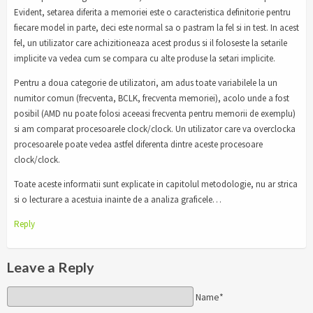
Evident, setarea diferita a memoriei este o caracteristica definitorie pentru
fiecare model in parte, deci este normal sa o pastram la fel si in test. In acest
fel, un utilizator care achizitioneaza acest produs si il foloseste la setarile
implicite va vedea cum se compara cu alte produse la setari implicite.
Pentru a doua categorie de utilizatori, am adus toate variabilele la un
numitor comun (frecventa, BCLK, frecventa memoriei), acolo unde a fost
posibil (AMD nu poate folosi aceeasi frecventa pentru memorii de exemplu)
si am comparat procesoarele clock/clock. Un utilizator care va overclocka
procesoarele poate vedea astfel diferenta dintre aceste procesoare
clock/clock.
Toate aceste informatii sunt explicate in capitolul metodologie, nu ar strica
si o lecturare a acestuia inainte de a analiza graficele…
Reply
Leave a Reply
Name*