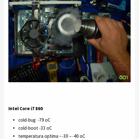
.
Intel Core i7 860
cold-bug -79 oC
cold-boot -33 oC
temperatura optima ~-30 – -40 oC