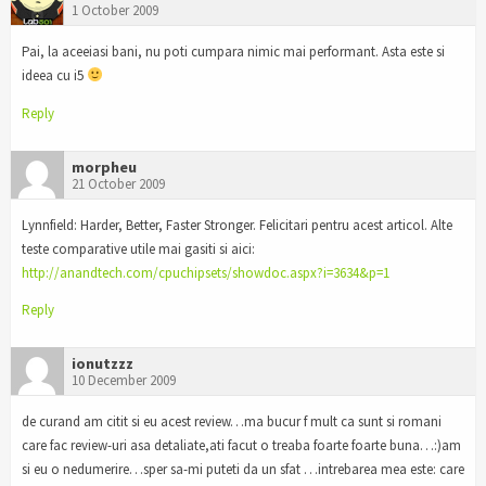
1 October 2009
Pai, la aceeiasi bani, nu poti cumpara nimic mai performant. Asta este si
ideea cu i5
Reply
morpheu
21 October 2009
Lynnfield: Harder, Better, Faster Stronger. Felicitari pentru acest articol. Alte
teste comparative utile mai gasiti si aici:
http://anandtech.com/cpuchipsets/showdoc.aspx?i=3634&p=1
Reply
ionutzzz
10 December 2009
de curand am citit si eu acest review…ma bucur f mult ca sunt si romani
care fac review-uri asa detaliate,ati facut o treaba foarte foarte buna…:)am
si eu o nedumerire…sper sa-mi puteti da un sfat …intrebarea mea este: care