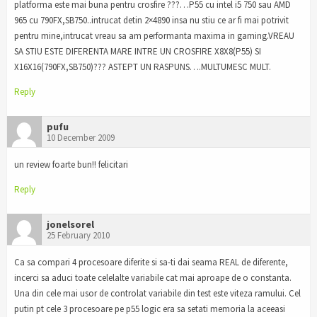
platforma este mai buna pentru crosfire ???…P55 cu intel i5 750 sau AMD
965 cu 790FX,SB750..intrucat detin 2×4890 insa nu stiu ce ar fi mai potrivit
pentru mine,intrucat vreau sa am performanta maxima in gaming.VREAU
SA STIU ESTE DIFERENTA MARE INTRE UN CROSFIRE X8X8(P55) SI
X16X16(790FX,SB750)??? ASTEPT UN RASPUNS….MULTUMESC MULT.
Reply
pufu
10 December 2009
un review foarte bun!! felicitari
Reply
jonelsorel
25 February 2010
Ca sa compari 4 procesoare diferite si sa-ti dai seama REAL de diferente,
incerci sa aduci toate celelalte variabile cat mai aproape de o constanta.
Una din cele mai usor de controlat variabile din test este viteza ramului. Cel
putin pt cele 3 procesoare pe p55 logic era sa setati memoria la aceeasi