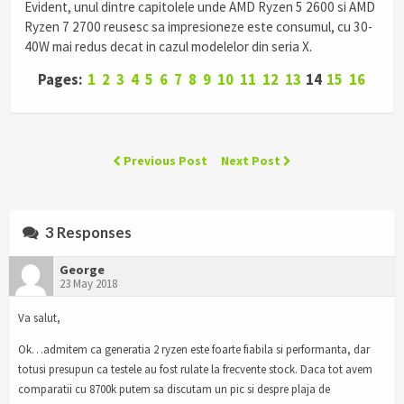
Evident, unul dintre capitolele unde AMD Ryzen 5 2600 si AMD
Ryzen 7 2700 reusesc sa impresioneze este consumul, cu 30-
40W mai redus decat in cazul modelelor din seria X.
Pages:
1
2
3
4
5
6
7
8
9
10
11
12
13
14
15
16
Previous Post
Next Post
3 Responses
George
23 May 2018
Va salut,
Ok…admitem ca generatia 2 ryzen este foarte fiabila si performanta, dar
totusi presupun ca testele au fost rulate la frecvente stock. Daca tot avem
comparatii cu 8700k putem sa discutam un pic si despre plaja de