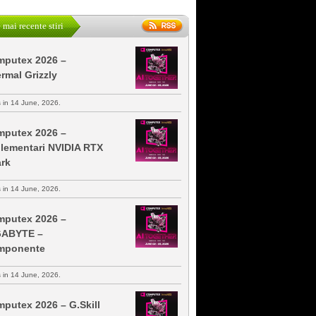
 mai recente stiri
putex 2026 –
rmal Grizzly
s in 14 June, 2026.
putex 2026 –
lementari NVIDIA RTX
rk
s in 14 June, 2026.
putex 2026 –
GABYTE –
mponente
s in 14 June, 2026.
putex 2026 – G.Skill