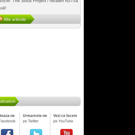
IEW: The Solus Project / Nicăieri nu-i ca
să!
Alte articole
dication
iteaza-ne
Urmareste-ne
Vezi ce facem
Facebook
pe Twitter
pe YouTube