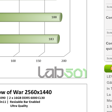
Scri
Com
Scri
Com
qui
Scri
LEV
Găl
In 
La 
Mo
1 M