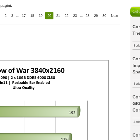
pagini:
Cele
2
3
...
17
18
19
20
21
22
23
...
28
29
30
Next
Com
The
Scri
Com
Imp
Spa
Scri
Com
GI
Co
Scri
Com