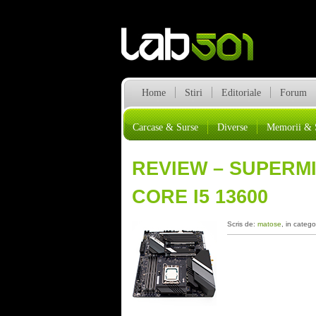
Home
Stiri
Editoriale
Forum
Carcase & Surse
Diverse
Memorii & 
REVIEW – SUPERMI
CORE I5 13600
Scris de:
matose
, in catego