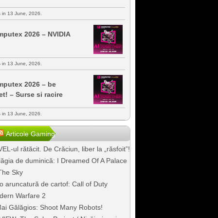
s in 13 June, 2026.
putex 2026 – NVIDIA
s in 13 June, 2026.
putex 2026 – be
et! – Surse si racire
s in 13 June, 2026.
Articole Gaming
EL-ul rătăcit. De Crăciun, liber la „răsfoit”!
ăgia de duminică: I Dreamed Of A Palace
The Sky
o aruncatură de cartof: Call of Duty
dern Warfare 2
ai Gălăgios: Shoot Many Robots!