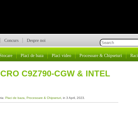
Concurs
Despre noi
Stocare
Placi de baza
Placi video
Procesoare & Chipseturi
Raci
CRO C9Z790-CGW & INTEL
ria:
Placi de baza
,
Procesoare & Chipseturi
, in 3 April, 2023.