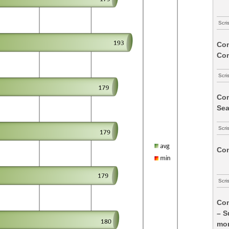
Scri
Com
Co
Scri
Com
Sea
Scri
Com
Scri
Com
– S
mon