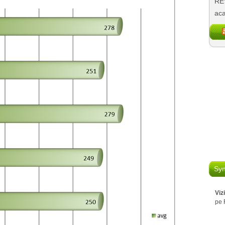
REV
aca
Syn
Viz
pe 