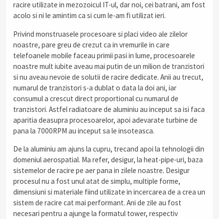
racire utilizate in mezozoicul IT-ul, dar noi, cei batrani, am fost
acolo si ni le amintim ca si cum le-am fi utilizat ieri.
Privind monstruasele procesoare si placi video ale zilelor
noastre, pare greu de crezut ca in vremurile in care
telefoanele mobile faceau primii pasi in lume, procesoarele
noastre mult iubite aveau mai putin de un milion de tranzistori
si nu aveau nevoie de solutii de racire dedicate. Anii au trecut,
numarul de tranzistori s-a dublat o data la doi ani, iar
consumul a crescut direct proportional cu numarul de
tranzistori. Astfel radiatoare de aluminiu au inceput sa isi faca
aparitia deasupra procesoarelor, apoi adevarate turbine de
pana la 7000RPM au inceput sa le insoteasca.
De la aluminiu am ajuns la cupru, trecand apoi la tehnologii din
domeniul aerospatial. Ma refer, desigur, la heat-pipe-uri, baza
sistemelor de racire pe aer pana in zilele noastre. Desigur
procesul nu a fost unul atat de simplu, multiple forme,
dimensiuni si materiale fiind utilizate in incercarea de a crea un
sistem de racire cat mai performant. Ani de zile au fost
necesari pentru a ajunge la formatul tower, respectiv