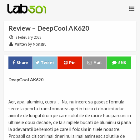
Review – DeepCool AK620
7 February 2022
Written by Monstru
Share
Tweet
Pin
Mail
SMS
DeepCool AK620
Aer, apa, aluminiu, cupru… Nu, nu incerc sa gasesc formula
secreta penrtu transformarea apei in tuica ci doar imi aduc
aminte de lungul drum pe care solutiile de racire l-au parcurs in
ultimele doua decade, de la simplele bucati de aluminiu si pana
la adevaratii behemoti pe care ii folosim in zilele noastre.
Probabil ca cititorii mai tineri nu isi mai amintesc solutiile de