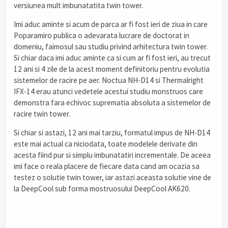
versiunea mult imbunatatita twin tower.
Imi aduc aminte si acum de parca ar fi fost ieri de ziua in care
Poparamiro publica o adevarata lucrare de doctorat in
domeniu, faimosul sau studiu privind arhitectura twin tower.
Si chiar daca imi aduc aminte ca si cum ar fi fost ieri, au trecut
12 ani si 4 zile de la acest moment definitoriu pentru evolutia
sistemelor de racire pe aer. Noctua NH-D14 si Thermalright
IFX-14 erau atunci vedetele acestui studiu monstruos care
demonstra fara echivoc suprematia absoluta a sistemelor de
racire twin tower.
Si chiar si astazi, 12 ani mai tarziu, formatul impus de NH-D14
este mai actual ca niciodata, toate modelele derivate din
acesta fiind pur si simplu imbunatatiri incrementale. De aceea
imi face o reala placere de fiecare data cand am ocazia sa
testez o solutie twin tower, iar astazi aceasta solutie vine de
la DeepCool sub forma mostruosului DeepCool AK620.