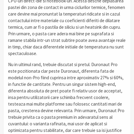
CPU-uri direct-die si notebook-uri. Acesta descrie deplasarea
pastei din zona de contact in urma ciclurilor termice, fenomen
care devine mai pronuntat la temperaturi ridicate si in cazul
contactului intre materiale cu coeficienti diferiti de dilatare
termica, cum ar fi o pastila de siliciu si un heatsink din cupru.
Prin urmare, o pasta care adera mai bine pe suprafata si
ramane stabila intr-un strat subtire poate avea avantaje reale
in timp, chiar daca diferentele initiale de temperatura nu sunt
spectaculoase.
Nu in ultimul rand, trebuie discutat si pretul. Duronaut Pro
este pozitionata clar peste Duronaut, diferenta fata de
modelul non-Pro fiind cuprinsa intre aproximativ 27% si 60%,
in functie de cantitate. Pentru un singur sistem high-end,
diferenta absoluta de pret poate fi relativ usor de acceptat,
insa pentru utilizatorii care schimba frecvent coolere,
testeaza mai multe platforme sau folosesc cantitati mari de
pasta, cresterea devine relevanta. Prin urmare, Duronaut Pro
trebuie privita ca o pasta premium in adevaratul sens al
cuvantului: o varianta rafinata, mai usor de aplicat si
optimizata pentru stabilitate, dar care trebuie sa isi justifice