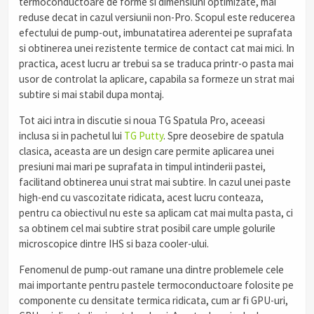
termoconductoare de forme si dimensiuni optimizate, mai
reduse decat in cazul versiunii non-Pro. Scopul este reducerea
efectului de pump-out, imbunatatirea aderentei pe suprafata
si obtinerea unei rezistente termice de contact cat mai mici. In
practica, acest lucru ar trebui sa se traduca printr-o pasta mai
usor de controlat la aplicare, capabila sa formeze un strat mai
subtire si mai stabil dupa montaj.
Tot aici intra in discutie si noua TG Spatula Pro, aceeasi
inclusa si in pachetul lui
TG Putty
. Spre deosebire de spatula
clasica, aceasta are un design care permite aplicarea unei
presiuni mai mari pe suprafata in timpul intinderii pastei,
facilitand obtinerea unui strat mai subtire. In cazul unei paste
high-end cu vascozitate ridicata, acest lucru conteaza,
pentru ca obiectivul nu este sa aplicam cat mai multa pasta, ci
sa obtinem cel mai subtire strat posibil care umple golurile
microscopice dintre IHS si baza cooler-ului.
Fenomenul de pump-out ramane una dintre problemele cele
mai importante pentru pastele termoconductoare folosite pe
componente cu densitate termica ridicata, cum ar fi GPU-uri,