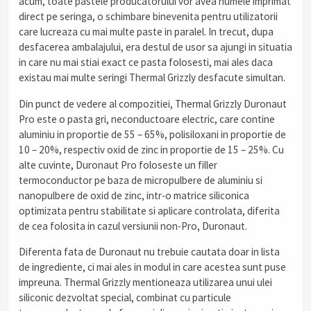
acum, toate pastele producatorului vor avea numele imprimat
direct pe seringa, o schimbare binevenita pentru utilizatorii
care lucreaza cu mai multe paste in paralel. In trecut, dupa
desfacerea ambalajului, era destul de usor sa ajungi in situatia
in care nu mai stiai exact ce pasta folosesti, mai ales daca
existau mai multe seringi Thermal Grizzly desfacute simultan.
Din punct de vedere al compozitiei, Thermal Grizzly Duronaut
Pro este o pasta gri, neconductoare electric, care contine
aluminiu in proportie de 55 – 65%, polisiloxani in proportie de
10 – 20%, respectiv oxid de zinc in proportie de 15 – 25%. Cu
alte cuvinte, Duronaut Pro foloseste un filler
termoconductor pe baza de micropulbere de aluminiu si
nanopulbere de oxid de zinc, intr-o matrice siliconica
optimizata pentru stabilitate si aplicare controlata, diferita
de cea folosita in cazul versiunii non-Pro, Duronaut.
Diferenta fata de Duronaut nu trebuie cautata doar in lista
de ingrediente, ci mai ales in modul in care acestea sunt puse
impreuna. Thermal Grizzly mentioneaza utilizarea unui ulei
siliconic dezvoltat special, combinat cu particule