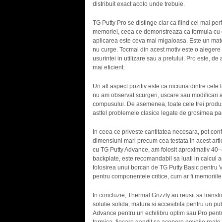
distribuit exact acolo unde trebuie.
TG Putty Pro se distinge clar ca fiind cel mai per
memoriei, ceea ce demonstreaza ca formula cu d
aplicarea este ceva mai migaloasa. Este un materi
nu curge. Tocmai din acest motiv este o alegere 
usurintei in utilizare sau a pretului. Pro este, de 
mai eficient.
Un alt aspect pozitiv este ca niciuna dintre cele
nu am observat scurgeri, uscare sau modificari a
compusului. De asemenea, toate cele trei produs
astfel problemele clasice legate de grosimea pad-
In ceea ce priveste cantitatea necesara, pot con
dimensiuni mari precum cea testata in acest artic
cu TG Putty Advance, am folosit aproximativ 40–4
backplate, este recomandabil sa luati in calcul a
folosirea unui borcan de TG Putty Basic pentru 
pentru componentele critice, cum ar fi memoriile 
In concluzie, Thermal Grizzly au reusit sa transfo
solutie solida, matura si accesibila pentru un pu
Advance pentru un echilibru optim sau Pro pentru 