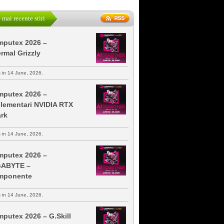
 mai recente stiri
putex 2026 –
rmal Grizzly
s in 14 June, 2026.
putex 2026 –
lementari NVIDIA RTX
rk
s in 14 June, 2026.
putex 2026 –
GABYTE –
mponente
s in 14 June, 2026.
putex 2026 – G.Skill