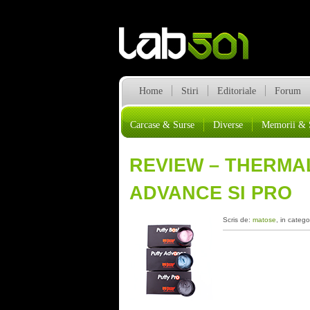
Home
Stiri
Editoriale
Forum
Carcase & Surse
Diverse
Memorii & 
REVIEW – THERMAL
ADVANCE SI PRO
Scris de:
matose
, in catego