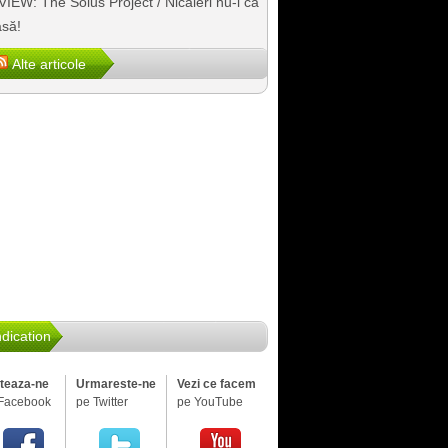
IEW: The Solus Project / Nicăieri nu-i ca
să!
Alte articole
dication
iteaza-ne
Urmareste-ne
Vezi ce facem
Facebook
pe Twitter
pe YouTube