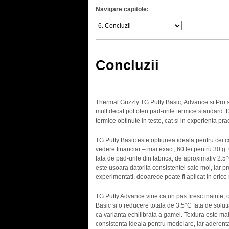
Navigare capitole:
Concluzii
Thermal Grizzly TG Putty Basic, Advance si Pro s
mult decat pot oferi pad-urile termice standard. Di
termice obtinute in teste, cat si in experienta pra
TG Putty Basic este optiunea ideala pentru cei ca
vedere financiar – mai exact, 60 lei pentru 30 g.
fata de pad-urile din fabrica, de aproximativ 2.5
este usoara datorita consistentei sale moi, iar pr
experimentati, deoarece poate fi aplicat in oric
TG Putty Advance vine ca un pas firesc inainte, 
Basic si o reducere totala de 3.5°C fata de solut
ca varianta echilibrata a gamei. Textura este ma
consistenta ideala pentru modelare, iar aderenta