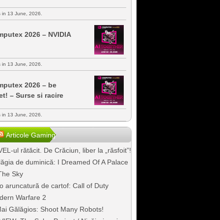
s in 13 June, 2026.
putex 2026 – NVIDIA
s in 13 June, 2026.
putex 2026 – be
et! – Surse si racire
s in 13 June, 2026.
Articole Gaming
EL-ul rătăcit. De Crăciun, liber la „răsfoit”!
ăgia de duminică: I Dreamed Of A Palace
The Sky
o aruncatură de cartof: Call of Duty
dern Warfare 2
ai Gălăgios: Shoot Many Robots!