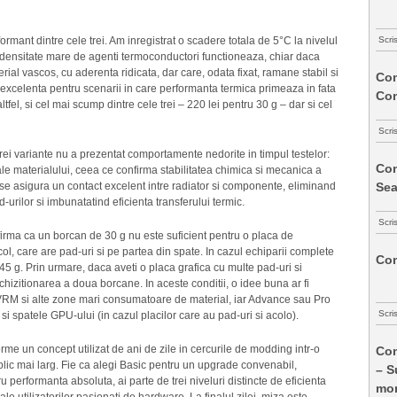
Scri
formant dintre cele trei. Am inregistrat o scadere totala de 5°C la nivelul
ensitate mare de agenti termoconductori functioneaza, chiar daca
al vascos, cu aderenta ridicata, dar care, odata fixat, ramane stabil si
Com
excelenta pentru scenarii in care performanta termica primeaza in fata
Co
altfel, si cel mai scump dintre cele trei – 220 lei pentru 30 g – dar si cel
Scri
 trei variante nu a prezentat comportamente nedorite in timpul testelor:
Com
le materialului, ceea ce confirma stabilitatea chimica si mecanica a
Sea
e asigura un contact excelent intre radiator si componente, eliminand
urilor si imbunatatind eficienta transferului termic.
Scri
firma ca un borcan de 30 g nu este suficient pentru o placa de
ol, care are pad-uri si pe partea din spate. In cazul echiparii complete
Com
5 g. Prin urmare, daca aveti o placa grafica cu multe pad-uri si
chizitionarea a doua borcane. In aceste conditii, o idee buna ar fi
VRM si alte zone mari consumatoare de material, iar Advance sau Pro
Scri
si spatele GPU-ului (in cazul placilor care au pad-uri si acolo).
rme un concept utilizat de ani de zile in cercurile de modding intr-o
Com
blic mai larg. Fie ca alegi Basic pentru un upgrade convenabil,
– S
performanta absoluta, ai parte de trei niveluri distincte de eficienta
mon