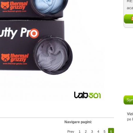
REV
aca
Syn
Viz
pe 
Navigare pagini:
Prev
1
2
3
4
5
6