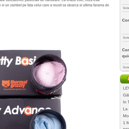
le utilizatorilor pasionati de hardware. La finalul zilei, miza este
e si un zambet pe fata celui care a reusit sa stoarca si ultima farama de
Scri
Com
Scri
Com
qui
Scri
LEV
Găl
In 
La 
Mo
1 M