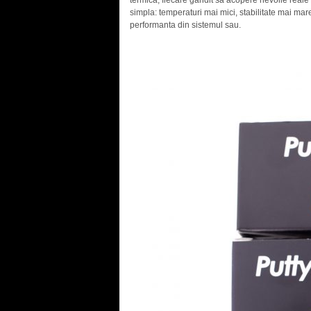
termica, fiecare gandit sa acopere nevoile reale a
simpla: temperaturi mai mici, stabilitate mai mar
performanta din sistemul sau.