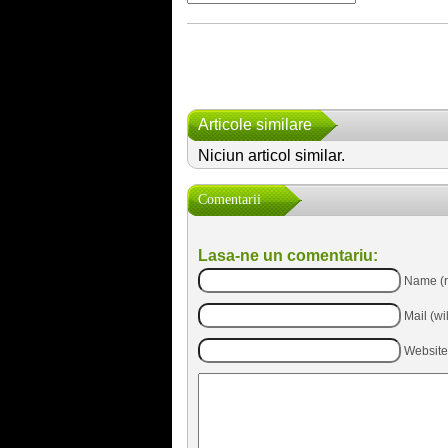
Articole similare
Niciun articol similar.
Comentarii
Lasa-ne un comentariu:
Name (r
Mail (wi
Website