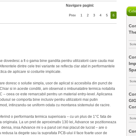
Navigare pagini:
Cele
Prev
1
2
3
4
5
6
Com
The
Scri
Com
e dovedesc a fi o gama bine gandita pentru utilizatorii care cauta mai
Imp
ferentele dintre cele trei variante se reflecta clar atat in performantele
Spa
ctica de aplicare si costurile implicate.
Scri
re doresc o solutie simpla, usor de aplicat si accesibila din punct de
 Chiar si in aceste conditii, am observat o imbunatatire termica notabila
Com
°C – ceea ce este remarcabil pentru un material entry-level. Aplicarea
odusul se comporta bine inclusiv pentru utilizatorii mai putin
GI
e mod, intinzandu-se uniform odata cu montarea sistemului de racire.
Co
oferind o performanta termica superioara – cu un plus de 1°C fata de
Scri
ia originala. La un pret de aproximativ 130 lei, Advance se pozitioneaza
i densa, insa Advance mi s-a parut cel mai placut de lucrat – are o
Com
 redusa la degete sau la suprafata PCB-ului il face foarte usor de