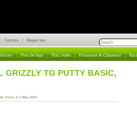
Concurs
Despre noi
Stocare
Placi de baza
Placi video
Procesoare & Chipseturi
Raci
 GRIZZLY TG PUTTY BASIC,
ria:
Racire
, in 2 May, 2025.