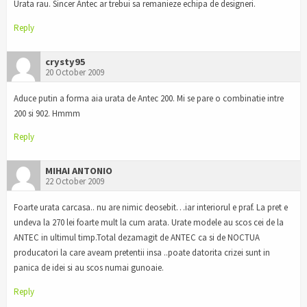
Urata rau. Sincer Antec ar trebui sa remanieze echipa de designeri.
Reply
crysty95
20 October 2009
Aduce putin a forma aia urata de Antec 200. Mi se pare o combinatie intre
200 si 902. Hmmm
Reply
MIHAI ANTONIO
22 October 2009
Foarte urata carcasa.. nu are nimic deosebit…iar interiorul e praf. La pret e
undeva la 270 lei foarte mult la cum arata. Urate modele au scos cei de la
ANTEC in ultimul timp.Total dezamagit de ANTEC ca si de NOCTUA
producatori la care aveam pretentii insa ..poate datorita crizei sunt in
panica de idei si au scos numai gunoaie.
Reply