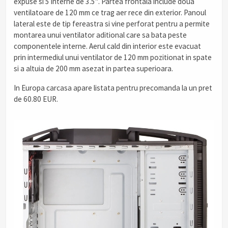
expuse si 5 interne de 3.5″. Partea frontala include doua
ventilatoare de 120 mm ce trag aer rece din exterior. Panoul
lateral este de tip fereastra si vine perforat pentru a permite
montarea unui ventilator aditional care sa bata peste
componentele interne. Aerul cald din interior este evacuat
prin intermediul unui ventilator de 120 mm pozitionat in spate
si a altuia de 200 mm asezat in partea superioara.
In Europa carcasa apare listata pentru precomanda la un pret
de 60.80 EUR.