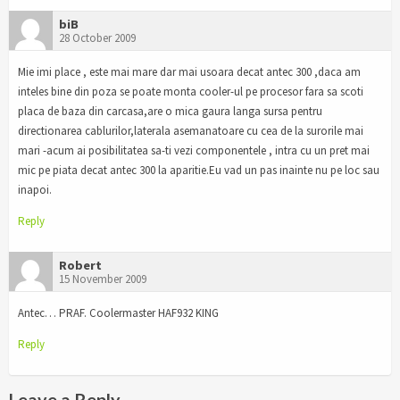
biB
28 October 2009
Mie imi place , este mai mare dar mai usoara decat antec 300 ,daca am
inteles bine din poza se poate monta cooler-ul pe procesor fara sa scoti
placa de baza din carcasa,are o mica gaura langa sursa pentru
directionarea cablurilor,laterala asemanatoare cu cea de la surorile mai
mari -acum ai posibilitatea sa-ti vezi componentele , intra cu un pret mai
mic pe piata decat antec 300 la aparitie.Eu vad un pas inainte nu pe loc sau
inapoi.
Reply
Robert
15 November 2009
Antec… PRAF. Coolermaster HAF932 KING
Reply
Leave a Reply