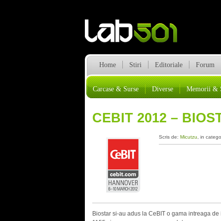
Home
Stiri
Editoriale
Forum
Carcase & Surse
Diverse
Memorii & 
CEBIT 2012 – BIO
Scris de:
Micutzu
, in catego
Biostar si-au adus la CeBIT o gama intreaga de im