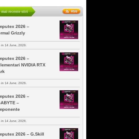
 mai recente stiri
putex 2026 –
rmal Grizzly
s in 14 June, 2026.
putex 2026 –
lementari NVIDIA RTX
rk
s in 14 June, 2026.
putex 2026 –
GABYTE –
mponente
s in 14 June, 2026.
putex 2026 – G.Skill