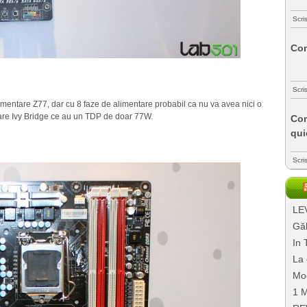
Scri
Com
Scri
entare Z77, dar cu 8 faze de alimentare probabil ca nu va avea nici o
re Ivy Bridge ce au un TDP de doar 77W.
Com
qui
Scri
LEV
Găl
In 
La 
Mo
1 M