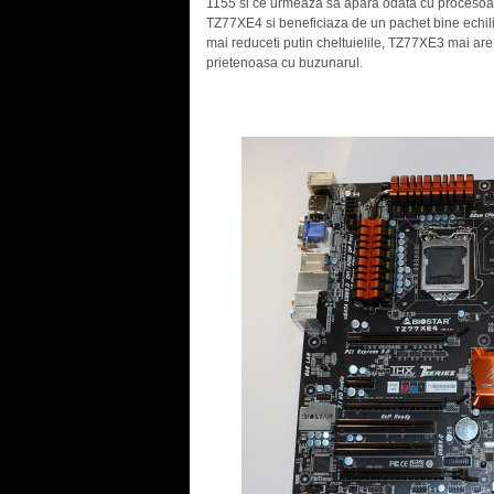
1155 si ce urmeaza sa apara odata cu procesoar
TZ77XE4 si beneficiaza de un pachet bine echilibr
mai reduceti putin cheltuielile, TZ77XE3 mai are 
prietenoasa cu buzunarul.