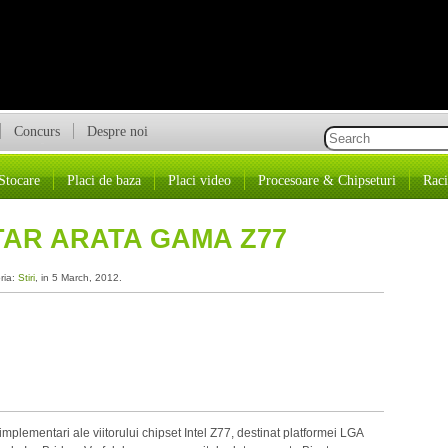
Concurs
Despre noi
Stocare
Placi de baza
Placi video
Procesoare & Chipseturi
Raci
STAR ARATA GAMA Z77
ria:
Stiri
, in 5 March, 2012.
plementari ale viitorului chipset Intel Z77, destinat platformei LGA