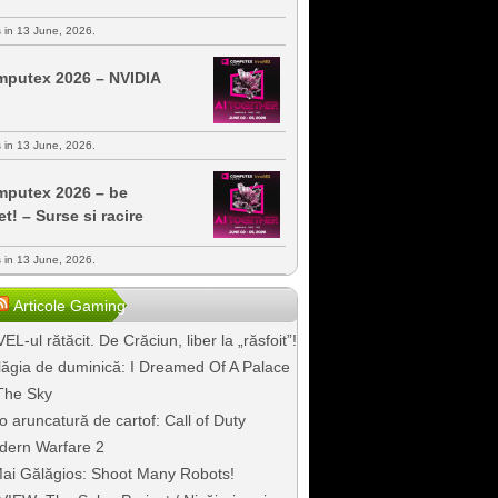
s in 13 June, 2026.
putex 2026 – NVIDIA
s in 13 June, 2026.
putex 2026 – be
et! – Surse si racire
s in 13 June, 2026.
Articole Gaming
EL-ul rătăcit. De Crăciun, liber la „răsfoit”!
ăgia de duminică: I Dreamed Of A Palace
The Sky
o aruncatură de cartof: Call of Duty
dern Warfare 2
ai Gălăgios: Shoot Many Robots!