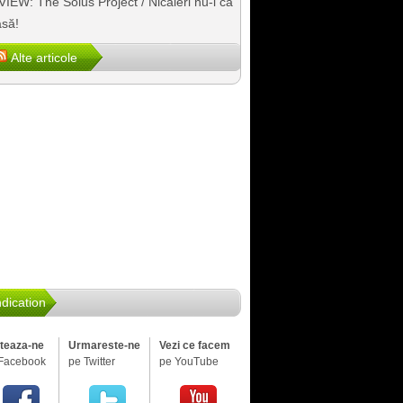
IEW: The Solus Project / Nicăieri nu-i ca
să!
Alte articole
dication
iteaza-ne
Urmareste-ne
Vezi ce facem
Facebook
pe Twitter
pe YouTube