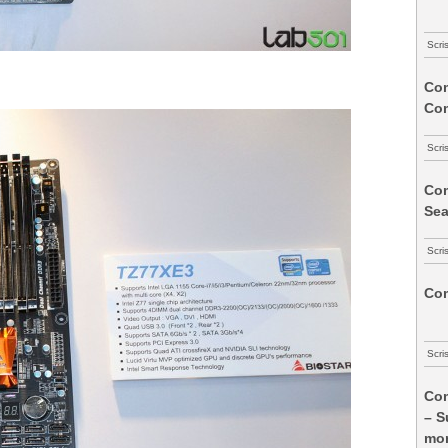
Scri
Com
Co
Scri
Com
Sea
Scri
Com
Scri
Com
– S
mon