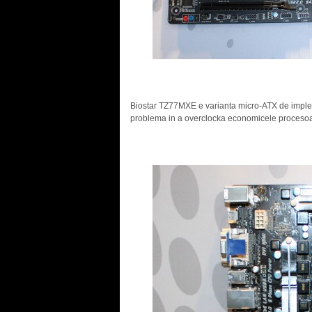
Biostar TZ77MXE e varianta micro-ATX de implem
problema in a overclocka economicele procesoa