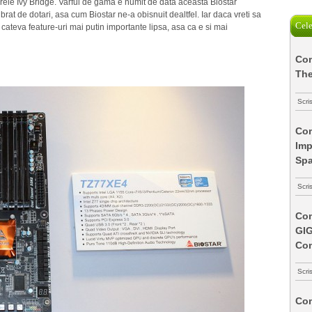
ele Ivy Bridge. Varful de gama e numit de data aceasta Biostar
at de dotari, asa cum Biostar ne-a obisnuit dealtfel. Iar daca vreti sa
Cele
cateva feature-uri mai putin importante lipsa, asa ca e si mai
Com
The
Scri
Com
Imp
Spa
Scri
Com
GI
Co
Scri
Com