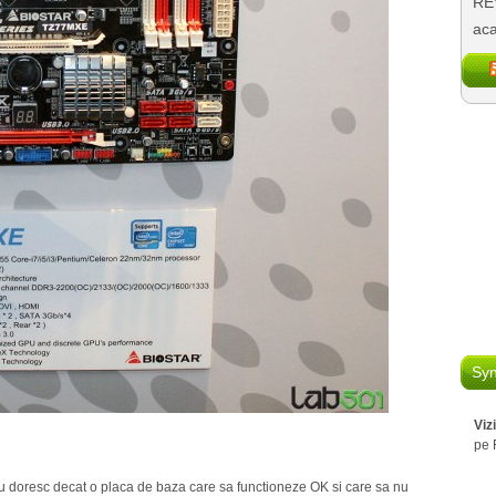
REV
aca
Syn
Viz
pe 
 nu doresc decat o placa de baza care sa functioneze OK si care sa nu