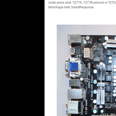
coste prera mult: TZ77A, TZ77B precum si TZ75A
tehnologia Intel SmartResponse.