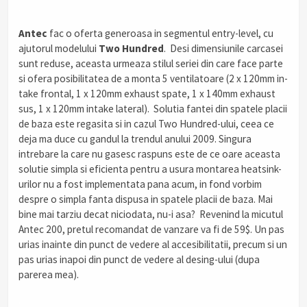
.
Antec
fac o oferta generoasa in segmentul entry-level, cu
ajutorul modelului
Two Hundred
. Desi dimensiunile carcasei
sunt reduse, aceasta urmeaza stilul seriei din care face parte
si ofera posibilitatea de a monta 5 ventilatoare (2 x 120mm in-
take frontal, 1 x 120mm exhaust spate, 1 x 140mm exhaust
sus, 1 x 120mm intake lateral). Solutia fantei din spatele placii
de baza este regasita si in cazul Two Hundred-ului, ceea ce
deja ma duce cu gandul la trendul anului 2009. Singura
intrebare la care nu gasesc raspuns este de ce oare aceasta
solutie simpla si eficienta pentru a usura montarea heatsink-
urilor nu a fost implementata pana acum, in fond vorbim
despre o simpla fanta dispusa in spatele placii de baza. Mai
bine mai tarziu decat niciodata, nu-i asa? Revenind la micutul
Antec 200, pretul recomandat de vanzare va fi de 59$. Un pas
urias inainte din punct de vedere al accesibilitatii, precum si un
pas urias inapoi din punct de vedere al desing-ului (dupa
parerea mea).
.