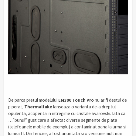
.
De parca pretul modelului
LM300 Touch Pro
nu ar fi destul de
piperat,
Thermaltake
lanseaza o varianta de-a dreptul
opulenta, acoperita in intregime cu cristale Svarovski. Iata ca
….”bunul” gust care a afectat diverse segmente de piata
(telefoanele mobile de exemplu) a contaminat pana la urma si
lumea IT. Din fericire, a fost anuntata si o versiune mult mai