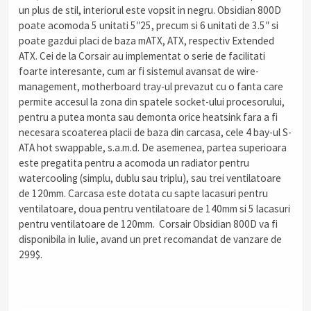
un plus de stil, interiorul este vopsit in negru. Obsidian 800D
poate acomoda 5 unitati 5″25, precum si 6 unitati de 3.5″ si
poate gazdui placi de baza mATX, ATX, respectiv Extended
ATX. Cei de la Corsair au implementat o serie de facilitati
foarte interesante, cum ar fi sistemul avansat de wire-
management, motherboard tray-ul prevazut cu o fanta care
permite accesul la zona din spatele socket-ului procesorului,
pentru a putea monta sau demonta orice heatsink fara a fi
necesara scoaterea placii de baza din carcasa, cele 4 bay-ul S-
ATA hot swappable, s.a.m.d. De asemenea, partea superioara
este pregatita pentru a acomoda un radiator pentru
watercooling (simplu, dublu sau triplu), sau trei ventilatoare
de 120mm. Carcasa este dotata cu sapte lacasuri pentru
ventilatoare, doua pentru ventilatoare de 140mm si 5 lacasuri
pentru ventilatoare de 120mm. Corsair Obsidian 800D va fi
disponibila in Iulie, avand un pret recomandat de vanzare de
299$.
.