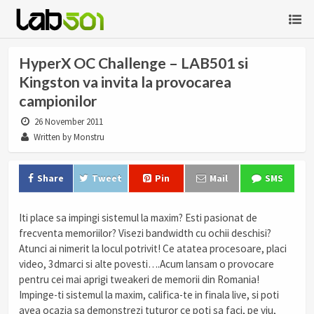
HyperX OC Challenge – LAB501 si
Kingston va invita la provocarea
campionilor
26 November 2011
Written by Monstru
Share
Tweet
Pin
Mail
SMS
Iti place sa impingi sistemul la maxim? Esti pasionat de
frecventa memoriilor? Visezi bandwidth cu ochii deschisi?
Atunci ai nimerit la locul potrivit! Ce atatea procesoare, placi
video, 3dmarci si alte povesti….Acum lansam o provocare
pentru cei mai aprigi tweakeri de memorii din Romania!
Impinge-ti sistemul la maxim, califica-te in finala live, si poti
avea ocazia sa demonstrezi tuturor ce poti sa faci, pe viu,