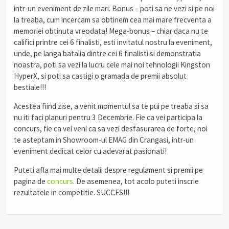
intr-un eveniment de zile mari. Bonus – poti sa ne vezi si pe noi
la treaba, cum incercam sa obtinem cea mai mare frecventa a
memoriei obtinuta vreodata! Mega-bonus – chiar daca nu te
califici printre cei 6 finalisti, esti invitatul nostru la eveniment,
unde, pe langa batalia dintre cei 6 finalisti si demonstratia
noastra, poti sa vezi la lucru cele mai noi tehnologii Kingston
HyperX, si poti sa castigi o gramada de premii absolut
bestiale!!!
Acestea fiind zise, a venit momentul sa te pui pe treaba si sa
nu iti faci planuri pentru 3 Decembrie. Fie ca vei participa la
concurs, fie ca vei veni ca sa vezi desfasurarea de forte, noi
te asteptam in Showroom-ul EMAG din Crangasi, intr-un
eveniment dedicat celor cu adevarat pasionati!
Puteti afla mai multe detalii despre regulament si premii pe
pagina de
concurs
. De asemenea, tot acolo puteti inscrie
rezultatele in competitie. SUCCES!!!