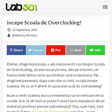
Incepe Scoala de Overclocking!
10 September 2014
Written by Monstru
Share
Tweet
Pin
Mail
SMS
Ehehei, dragii monstrului, v-am mai povestit noi despre Scoala
de Overclocking, ati mai vazut voi una, alta pe internet, iar
foarte multi dintre voi m-au intrebat cand se lanseaza. Pai…
dragii mei pasionati, dupa cum stim cu totii, scoala incepe
toamna. De ce ar fi diferit in cazul unei scoli de overclocking?
Acum a venit toamna asa ca e momentul sa ne reintoarcem la
scoala. Si in ce alt mod ar putea fi acest lucru mai placut decat
avand un profesor precum subsemnatul? Stiu, sunt tare, tare
modest. Ei bine,
Scoala de Overclocking
este live – avem