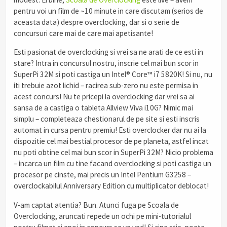
pentru voi un film de ~10 minute in care discutam (serios de
aceasta data) despre overclocking, dar si o serie de
concursuri care mai de care mai apetisante!
Esti pasionat de overclocking si vrei sa ne arati de ce esti in
stare? Intra in concursul nostru, inscrie cel mai bun scor in
SuperPi 32M si poti castiga un Intel® Core™ i7 5820K! Si nu, nu
iti trebuie azot lichid – racirea sub-zero nu este permisa in
acest concurs! Nu te pricepi la overclocking dar vrei sa ai
sansa de a castiga o tableta Allview Viva i10G? Nimic mai
simplu – completeaza chestionarul de pe site si esti inscris
automat in cursa pentru premiu! Esti overclocker dar nu ai la
dispozitie cel mai bestial procesor de pe planeta, astfel incat
nu poti obtine cel mai bun scor in SuperPi 32M? Nicio problema
– incarca un film cu tine facand overclocking si poti castiga un
procesor pe cinste, mai precis un Intel Pentium G3258 –
overclockabilul Anniversary Edition cu multiplicator deblocat!
V-am captat atentia? Bun. Atunci fuga pe Scoala de
Overclocking, aruncati repede un ochi pe mini-tutorialul