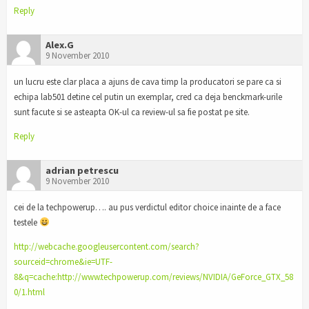
Reply
Alex.G
9 November 2010
un lucru este clar placa a ajuns de cava timp la producatori se pare ca si
echipa lab501 detine cel putin un exemplar, cred ca deja benckmark-urile
sunt facute si se asteapta OK-ul ca review-ul sa fie postat pe site.
Reply
adrian petrescu
9 November 2010
cei de la techpowerup…. au pus verdictul editor choice inainte de a face
testele
http://webcache.googleusercontent.com/search?
sourceid=chrome&ie=UTF-
8&q=cache:http://www.techpowerup.com/reviews/NVIDIA/GeForce_GTX_58
0/1.html