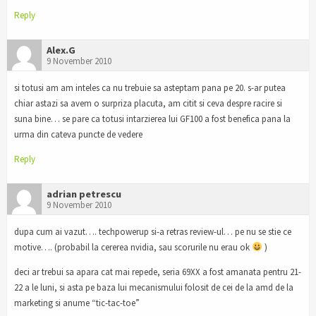
Reply
Alex.G
9 November 2010
si totusi am am inteles ca nu trebuie sa asteptam pana pe 20. s-ar putea
chiar astazi sa avem o surpriza placuta, am citit si ceva despre racire si
suna bine… se pare ca totusi intarzierea lui GF100 a fost benefica pana la
urma din cateva puncte de vedere
Reply
adrian petrescu
9 November 2010
dupa cum ai vazut…. techpowerup si-a retras review-ul… pe nu se stie ce
motive…. (probabil la cererea nvidia, sau scorurile nu erau ok
)
deci ar trebui sa apara cat mai repede, seria 69XX a fost amanata pentru 21-
22 a le luni, si asta pe baza lui mecanismului folosit de cei de la amd de la
marketing si anume “tic-tac-toe”