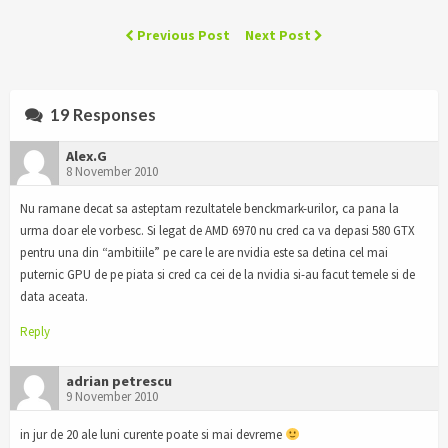
Previous Post
Next Post
19 Responses
Alex.G
8 November 2010
Nu ramane decat sa asteptam rezultatele benckmark-urilor, ca pana la
urma doar ele vorbesc. Si legat de AMD 6970 nu cred ca va depasi 580 GTX
pentru una din “ambitiile” pe care le are nvidia este sa detina cel mai
puternic GPU de pe piata si cred ca cei de la nvidia si-au facut temele si de
data aceata.
Reply
adrian petrescu
9 November 2010
in jur de 20 ale luni curente poate si mai devreme