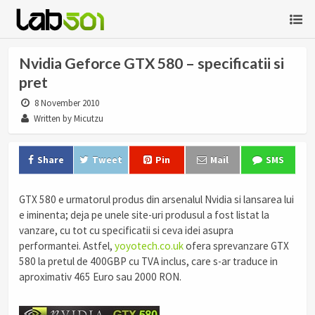
Nvidia Geforce GTX 580 – specificatii si
pret
8 November 2010
Written by Micutzu
Share
Tweet
Pin
Mail
SMS
GTX 580 e urmatorul produs din arsenalul Nvidia si lansarea lui
e iminenta; deja pe unele site-uri produsul a fost listat la
vanzare, cu tot cu specificatii si ceva idei asupra
performantei. Astfel,
yoyotech.co.uk
ofera sprevanzare GTX
580 la pretul de 400GBP cu TVA inclus, care s-ar traduce in
aproximativ 465 Euro sau 2000 RON.