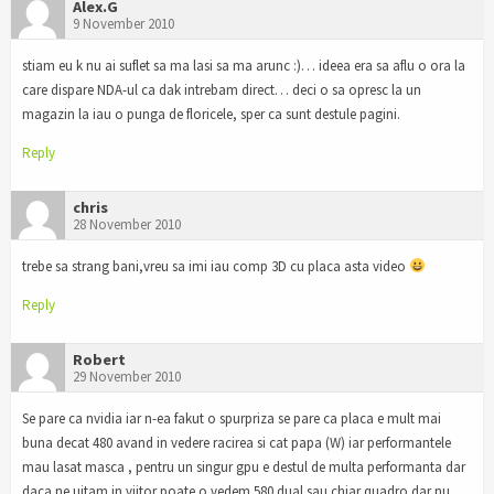
Alex.G
9 November 2010
stiam eu k nu ai suflet sa ma lasi sa ma arunc :)… ideea era sa aflu o ora la
care dispare NDA-ul ca dak intrebam direct… deci o sa opresc la un
magazin la iau o punga de floricele, sper ca sunt destule pagini.
Reply
chris
28 November 2010
trebe sa strang bani,vreu sa imi iau comp 3D cu placa asta video
Reply
Robert
29 November 2010
Se pare ca nvidia iar n-ea fakut o spurpriza se pare ca placa e mult mai
buna decat 480 avand in vedere racirea si cat papa (W) iar performantele
mau lasat masca , pentru un singur gpu e destul de multa performanta dar
daca ne uitam in viitor poate o vedem 580 dual sau chiar quadro dar nu