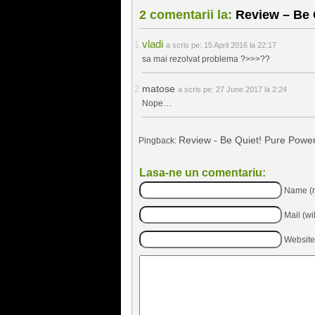
2 comentarii la:
Review – Be 
vladi
a scris pe:
15 April 2016 la 22:17
sa mai rezolvat problema ?>>>??
matose
a scris pe:
27 June 2017 la 2:24
Nope…
Review - Be Quiet! Pure Powe
Pingback:
Lasa-ne un comentariu:
Name (r
Mail (wi
Website