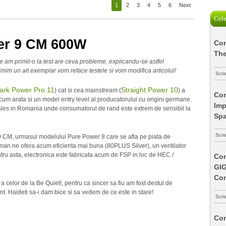
1
2
3
4
5
6
Next
Cele
er 9 CM 600W
Com
The
e am primit-o la test are ceva probleme, explicandu-se astfel
rimim un alt exemplar vom reface testele si vom modifica articolul!
Scri
ark Power Pro 11
Straight Power 10
) cat si cea mainstream (
) a
Com
um arata si un model entry level al producatorului cu origini germane.
Imp
ales in Romania unde consumatorul de rand este extrem de sensibil la
Spa
Scri
9 CM, urmasul modelului Pure Power 8 care se afla pe piata de
rman ne ofera acum eficienta mai buna (80PLUS Silver), un ventilator
ntru asta, electronica este fabricata acum de FSP in loc de HEC /
Com
GI
Co
a celor de la Be Quiet!, pentru ca sincer sa fiu am fost destul de
t. Haideti sa-i dam bice si sa vedem de ce este in stare!
Scri
Com