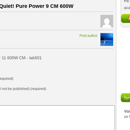
REV
Quiet! Pure Power 9 CM 600W
aca
Post author
r 11 600W CM - lab501
equired)
ll not be published) (required)
Syn
Viz
pe 