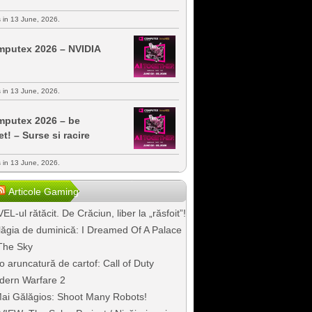
s in 13 June, 2026.
putex 2026 – NVIDIA
s in 13 June, 2026.
putex 2026 – be
et! – Surse si racire
s in 13 June, 2026.
Articole Gaming
EL-ul rătăcit. De Crăciun, liber la „răsfoit”!
ăgia de duminică: I Dreamed Of A Palace
The Sky
o aruncatură de cartof: Call of Duty
dern Warfare 2
ai Gălăgios: Shoot Many Robots!