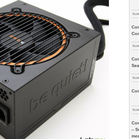
Scri
Com
Co
Scri
Com
Sea
Scri
Com
Scri
Com
– S
mon