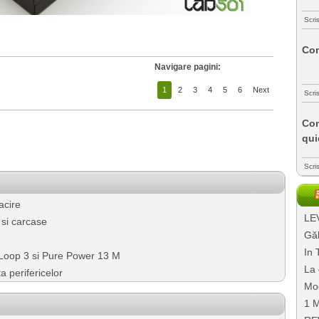
Scri
Com
Navigare pagini:
1
2
3
4
5
6
Next
Scri
Com
qui
Scri
acire
LEV
 si carcase
Găl
In 
Loop 3 si Pure Power 13 M
La 
 perifericelor
Mo
1 M