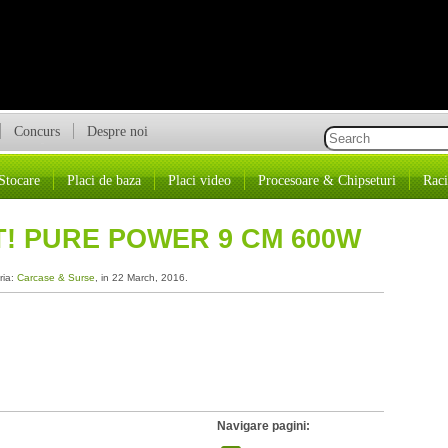
Concurs
Despre noi
Stocare
Placi de baza
Placi video
Procesoare & Chipseturi
Raci
T! PURE POWER 9 CM 600W
ria:
Carcase & Surse
, in 22 March, 2016.
Navigare pagini: