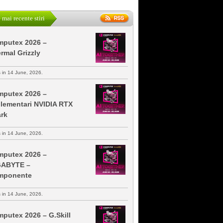
 mai recente stiri
putex 2026 –
rmal Grizzly
s in 14 June, 2026.
putex 2026 –
lementari NVIDIA RTX
rk
s in 14 June, 2026.
putex 2026 –
GABYTE –
mponente
s in 14 June, 2026.
putex 2026 – G.Skill