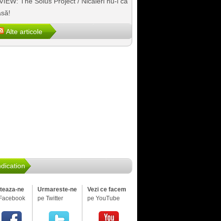
IEW: The Solus Project / Nicăieri nu-i ca
să!
Alte articole
dication
iteaza-ne
Urmareste-ne
Vezi ce facem
Facebook
pe Twitter
pe YouTube