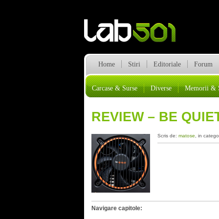
Home
Stiri
Editoriale
Forum
Carcase & Surse
Diverse
Memorii & 
REVIEW – BE QUIE
Scris de:
matose
, in catego
Navigare capitole: