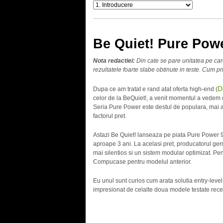
Be Quiet! Pure Pow
Nota redactiei:
Din cate se pare unitatea pe car
rezultatele foarte slabe obtinute in teste. Cum p
D
Dupa ce am tratat e rand atat oferta high-end (
celor de la BeQuiet!, a venit momentul a vedem c
Seria Pure Power este destul de populara, mai 
factorul pret.
Astazi Be Quiet! lanseaza pe piata Pure Power 
aproape 3 ani. La acelasi pret, producatorul ge
mai silentios si un sistem modular optimizat. Pe
Compucase pentru modelul anterior.
Eu unul sunt curios cum arata solutia entry-level 
impresionat de celalte doua modele testate recen