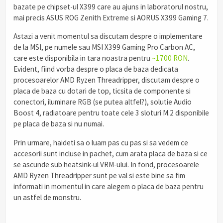
bazate pe chipset-ul X399 care au ajuns in laboratorul nostru,
mai precis ASUS ROG Zenith Extreme si AORUS X399 Gaming 7.
Astazi a venit momentul sa discutam despre o implementare
de la MSI, pe numele sau MSI X399 Gaming Pro Carbon AC,
care este disponibila in tara noastra pentru
~1700 RON
.
Evident, fiind vorba despre o placa de baza dedicata
procesoarelor AMD Ryzen Threadripper, discutam despre o
placa de baza cu dotari de top, ticsita de componente si
conectori, iluminare RGB (se putea altfel?), solutie Audio
Boost 4, radiatoare pentru toate cele 3 sloturi M.2 disponibile
pe placa de baza si nu numai.
Prin urmare, haideti sa o luam pas cu pas si sa vedem ce
accesorii sunt incluse in pachet, cum arata placa de baza si ce
se ascunde sub heatsink-ul VRM-ului. In fond, procesoarele
AMD Ryzen Threadripper sunt pe val si este bine sa fim
informati in momentul in care alegem o placa de baza pentru
un astfel de monstru.