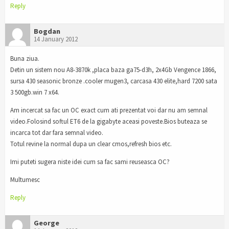
Reply
Bogdan
14 January 2012
Buna ziua.
Detin un sistem nou A8-3870k ,placa baza ga75-d3h, 2x4Gb Vengence 1866,
sursa 430 seasonic bronze .cooler mugen3, carcasa 430 elite,hard 7200 sata
3 500gb.win 7 x64.
Am incercat sa fac un OC exact cum ati prezentat voi dar nu am semnal
video.Folosind softul ET6 de la gigabyte aceasi poveste.Bios buteaza se
incarca tot dar fara semnal video.
Totul revine la normal dupa un clear cmos,refresh bios etc.
Imi puteti sugera niste idei cum sa fac sami reuseasca OC?
Multumesc
Reply
George