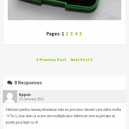
Pages: 1
2
3
4
5
Previous Post
Next Post
8 Responses
kppus
13 January 2012
Felicitari pentru review,intradevar este un procesor decent care ofera multe
“n”in 1.,mai ales ca acum are multiplicator deblocat cine se pricepe se
poate juca lejer cu el.