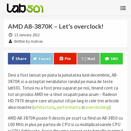
AMD A8-3870K – Let’s overclock!
13 January 2012
Written by matose
Share
Tweet
Pin
Mail
SMS
Desi a fost lansat pe piata la jumatatea lunii decembrie, A8-
3870K si-a asteptat nerabdator randul pe masa de teste
lab501. Totusi nu a fost prea suparat pe noi, tinand cont ca
tot un produs AMD ne-a tinut ocupati pana acum – Radeon
HD 7970 despre care ati putut citi pe larg in cele trei articole
alea noastre (
arhitectura
,
performanta
si
overclocking
).
AMD A8-3870K poate fi descris pe scurt ca fiind un A8-3850 cu
100 MHz in plus pe partea de CPU si cu multiplicatoarele CPU
si GPU deblocate. Acest din urma aspect este benefic in primul