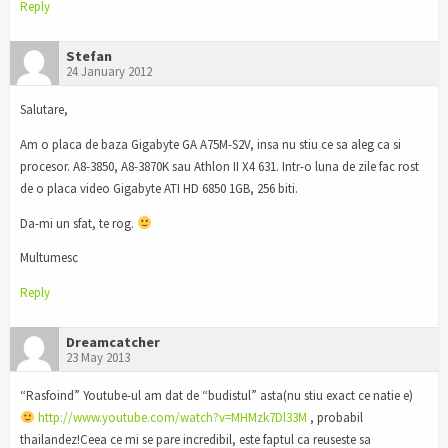
Reply
Stefan
24 January 2012
Salutare,
Am o placa de baza Gigabyte GA A75M-S2V, insa nu stiu ce sa aleg ca si
procesor. A8-3850, A8-3870K sau Athlon II X4 631. Intr-o luna de zile fac rost
de o placa video Gigabyte ATI HD 6850 1GB, 256 biti.
Da-mi un sfat, te rog.
Multumesc
Reply
Dreamcatcher
23 May 2013
“Rasfoind” Youtube-ul am dat de “budistul” asta(nu stiu exact ce natie e)
http://www.youtube.com/watch?v=MHMzk7Dl33M
, probabil
thailandez!Ceea ce mi se pare incredibil, este faptul ca reuseste sa