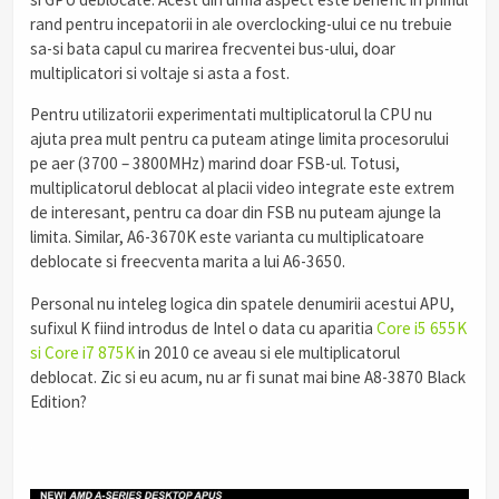
rand pentru incepatorii in ale overclocking-ului ce nu trebuie
sa-si bata capul cu marirea frecventei bus-ului, doar
multiplicatori si voltaje si asta a fost.
Pentru utilizatorii experimentati multiplicatorul la CPU nu
ajuta prea mult pentru ca puteam atinge limita procesorului
pe aer (3700 – 3800MHz) marind doar FSB-ul. Totusi,
multiplicatorul deblocat al placii video integrate este extrem
de interesant, pentru ca doar din FSB nu puteam ajunge la
limita. Similar, A6-3670K este varianta cu multiplicatoare
deblocate si freecventa marita a lui A6-3650.
Personal nu inteleg logica din spatele denumirii acestui APU,
sufixul K fiind introdus de Intel o data cu aparitia
Core i5 655K
si Core i7 875K
in 2010 ce aveau si ele multiplicatorul
deblocat. Zic si eu acum, nu ar fi sunat mai bine A8-3870 Black
Edition?
.