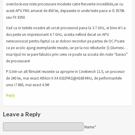
overclock-eze niste procesoare modeste catre frecvente incredibile,iar cu
acest APU FM1 amarat de 450 lei, depaseste in unele teste pana si i5 3570k
sau FX 8350.
Vad ca in testele voastre ati urcat procesorul pana la 3.7 GHz, ei bine el l-a
dus peste un impresionant 4.7 GHz, acesta nefiind decat un APU
nerecunoscut pentru faptul ca ar dobori recorduri pe partea de OC.Poate
ca pe acolo ajung exemplarele reusite, iar pe la noi rebuturile :)).Glumesc…
insa tipul mi se pare fabulos prin ceea ce poate sa scoata din niste “baraci”
de procesoare!
P.S.Intr-un alt filmulet reuseste sa aproprie in Cinebench 11.5, un procesor
de 240 lei, mai exact Athlon II X4 631(FM1)@4168 MHz, de performantele
unui i7 860, mai exact 4.94!
Reply
Leave a Reply
Name*