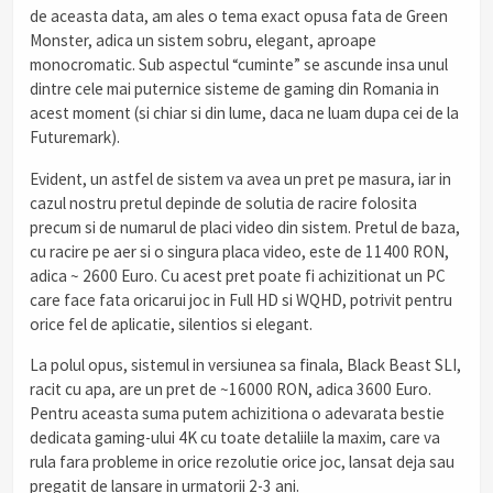
de aceasta data, am ales o tema exact opusa fata de Green
Monster, adica un sistem sobru, elegant, aproape
monocromatic. Sub aspectul “cuminte” se ascunde insa unul
dintre cele mai puternice sisteme de gaming din Romania in
acest moment (si chiar si din lume, daca ne luam dupa cei de la
Futuremark).
Evident, un astfel de sistem va avea un pret pe masura, iar in
cazul nostru pretul depinde de solutia de racire folosita
precum si de numarul de placi video din sistem. Pretul de baza,
cu racire pe aer si o singura placa video, este de 11400 RON,
adica ~ 2600 Euro. Cu acest pret poate fi achizitionat un PC
care face fata oricarui joc in Full HD si WQHD, potrivit pentru
orice fel de aplicatie, silentios si elegant.
La polul opus, sistemul in versiunea sa finala, Black Beast SLI,
racit cu apa, are un pret de ~16000 RON, adica 3600 Euro.
Pentru aceasta suma putem achizitiona o adevarata bestie
dedicata gaming-ului 4K cu toate detaliile la maxim, care va
rula fara probleme in orice rezolutie orice joc, lansat deja sau
pregatit de lansare in urmatorii 2-3 ani.