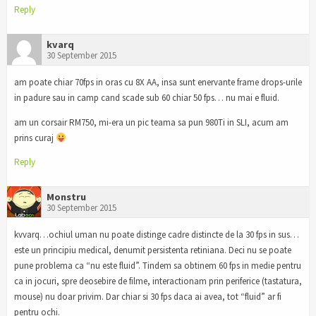
Reply
kvarq
30 September 2015
am poate chiar 70fps in oras cu 8X AA, insa sunt enervante frame drops-urile
in padure sau in camp cand scade sub 60 chiar 50 fps… nu mai e fluid.
am un corsair RM750, mi-era un pic teama sa pun 980Ti in SLI, acum am
prins curaj
Reply
Monstru
30 September 2015
kvvarq…ochiul uman nu poate distinge cadre distincte de la 30 fps in sus…
este un principiu medical, denumit persistenta retiniana. Deci nu se poate
pune problema ca “nu este fluid”. Tindem sa obtinem 60 fps in medie pentru
ca in jocuri, spre deosebire de filme, interactionam prin periferice (tastatura,
mouse) nu doar privim. Dar chiar si 30 fps daca ai avea, tot “fluid” ar fi
pentru ochi.