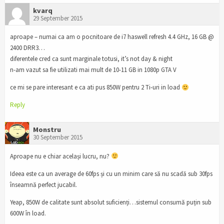
kvarq
29 September 2015
aproape – numai ca am o pocnitoare de i7 haswell refresh 4.4 GHz, 16 GB @
2400 DRR3…
diferentele cred ca sunt marginale totusi, it’s not day & night
n-am vazut sa fie utilizati mai mult de 10-11 GB in 1080p GTA V
ce mi se pare interesant e ca ati pus 850W pentru 2 Ti-uri in load
Reply
Monstru
30 September 2015
Aproape nu e chiar același lucru, nu?
Ideea este ca un average de 60fps și cu un minim care să nu scadă sub 30fps
înseamnă perfect jucabil.
Yeap, 850W de calitate sunt absolut suficienți…sistemul consumă puțin sub
600W în load.