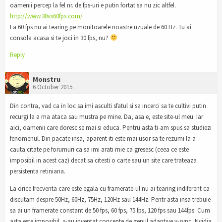
oamenii percep la fel nr. de fps-uri e putin fortat sa nu zic altfel.
http://www.30vs60fps.com/
La 60 fps nu ai tearing pe monitoarele noastre uzuale de 60 Hz. Tu ai
consola acasa si te joci in 30 fps, nu?
Reply
Monstru
6 October 2015
Din contra, vad ca in loc sa imi asculti sfatul si sa incerci sa te cultivi putin
recurgi la a ma ataca sau mustra pe mine. Da, asa e, este site-ul meu. Iar
aici, oamenii care doresc se mai si educa. Pentru asta ti-am spus sa studiezi
fenomenul. Din pacate insa, aparent iti este mai usor sa te rezumi la a
cauta citate pe forumuri ca sa imi arati mie ca gresesc (ceea ce este
imposibil in acest caz) decat sa citesti o carte sau un site care trateaza
persistenta retiniana.
La orice frecventa care este egala cu framerate-ul nu ai tearing indiferent ca
discutam despre 50Hz, 60Hz, 75Hz, 120Hz sau 144Hz. Pentr asta insa trebuie
sa ai un framerate constant de 50 fps, 60 fps, 75 fps, 120 fps sau 144fps. Cum
asta este imposibil, s-au inventat concepte de genul adaptive v-sync, Nvidia