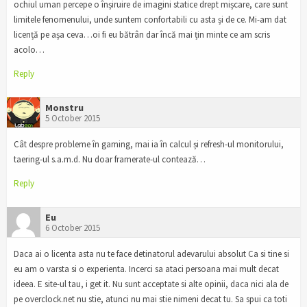
ochiul uman percepe o înșiruire de imagini statice drept mișcare, care sunt
limitele fenomenului, unde suntem confortabili cu asta și de ce. Mi-am dat
licență pe așa ceva…oi fi eu bătrân dar încă mai țin minte ce am scris
acolo…
Reply
Monstru
5 October 2015
Cât despre probleme în gaming, mai ia în calcul și refresh-ul monitorului,
taering-ul s.a.m.d. Nu doar framerate-ul contează…
Reply
Eu
6 October 2015
Daca ai o licenta asta nu te face detinatorul adevarului absolut Ca si tine si
eu am o varsta si o experienta. Incerci sa ataci persoana mai mult decat
ideea. E site-ul tau, i get it. Nu sunt acceptate si alte opinii, daca nici ala de
pe overclock.net nu stie, atunci nu mai stie nimeni decat tu. Sa spui ca toti