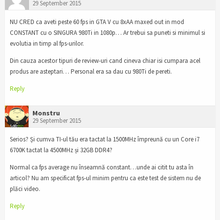
29 September 2015
NU CRED ca aveti peste 60 fps in GTA V cu 8xAA maxed out in mod
CONSTANT cu o SINGURA 980Ti in 1080p… Ar trebui sa puneti si minimul si
evolutia in timp al fps-urilor.
Din cauza acestor tipuri de review-uri cand cineva chiar isi cumpara acel
produs are asteptari… Personal era sa dau cu 980Ti de pereti.
Reply
Monstru
29 September 2015
Serios? Și cumva TI-ul tău era tactat la 1500MHz împreună cu un Core i7
6700K tactat la 4500MHz și 32GB DDR4?
Normal ca fps average nu înseamnă constant…unde ai citit tu asta în
articol? Nu am specificat fps-ul minim pentru ca este test de sistem nu de
plăci video.
Reply