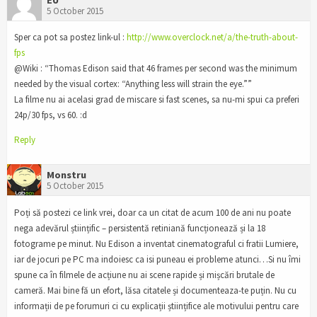
5 October 2015
Sper ca pot sa postez link-ul :
http://www.overclock.net/a/the-truth-about-
fps
@Wiki : “Thomas Edison said that 46 frames per second was the minimum
needed by the visual cortex: “Anything less will strain the eye.””
La filme nu ai acelasi grad de miscare si fast scenes, sa nu-mi spui ca preferi
24p/30 fps, vs 60. :d
Reply
Monstru
5 October 2015
Poți să postezi ce link vrei, doar ca un citat de acum 100 de ani nu poate
nega adevărul științific – persistentă retiniană funcționează și la 18
fotograme pe minut. Nu Edison a inventat cinematograful ci fratii Lumiere,
iar de jocuri pe PC ma indoiesc ca isi puneau ei probleme atunci…Si nu îmi
spune ca în filmele de acțiune nu ai scene rapide și mișcări brutale de
cameră. Mai bine fă un efort, lăsa citatele și documenteaza-te puțin. Nu cu
informații de pe forumuri ci cu explicații științifice ale motivului pentru care