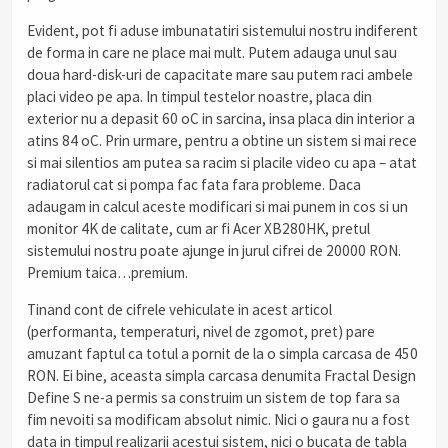
Evident, pot fi aduse imbunatatiri sistemului nostru indiferent
de forma in care ne place mai mult. Putem adauga unul sau
doua hard-disk-uri de capacitate mare sau putem raci ambele
placi video pe apa. In timpul testelor noastre, placa din
exterior nu a depasit 60 oC in sarcina, insa placa din interior a
atins 84 oC. Prin urmare, pentru a obtine un sistem si mai rece
si mai silentios am putea sa racim si placile video cu apa – atat
radiatorul cat si pompa fac fata fara probleme. Daca
adaugam in calcul aceste modificari si mai punem in cos si un
monitor 4K de calitate, cum ar fi Acer XB280HK, pretul
sistemului nostru poate ajunge in jurul cifrei de 20000 RON.
Premium taica…premium.
Tinand cont de cifrele vehiculate in acest articol
(performanta, temperaturi, nivel de zgomot, pret) pare
amuzant faptul ca totul a pornit de la o simpla carcasa de 450
RON. Ei bine, aceasta simpla carcasa denumita Fractal Design
Define S ne-a permis sa construim un sistem de top fara sa
fim nevoiti sa modificam absolut nimic. Nici o gaura nu a fost
data in timpul realizarii acestui sistem, nici o bucata de tabla