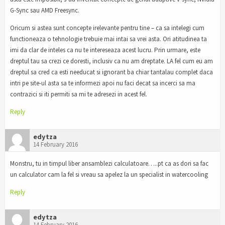
G-Sync sau AMD Freesync.
Oricum si astea sunt concepte irelevante pentru tine – ca sa intelegi cum
functioneaza o tehnologie trebuie mai intai sa vrei asta. Ori atitudinea ta
imi da clar de inteles ca nu te intereseaza acest lucru. Prin urmare, este
dreptul tau sa crezi ce doresti, inclusiv ca nu am dreptate. LA fel cum eu am
dreptul sa cred ca esti needucat si ignorant ba chiar tantalau complet daca
intri pe site-ul asta sa te informezi apoi nu faci decat sa incerci sa ma
contrazici si iti permiti sa mi te adresezi in acest fel.
Reply
edytza
14 February 2016
Monstru, tu in timpul liber ansamblezi calculatoare…..pt ca as dori sa fac
un calculator cam la fel si vreau sa apelez la un specialist in watercooling
Reply
edytza
14 February 2016