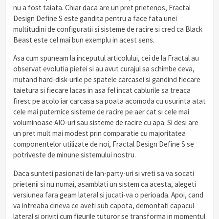
nu a fost taiata. Chiar daca are un pret prietenos, Fractal
Design Define S este gandita pentru a face fata unei
multitudini de configuratii si sisteme de racire si cred ca Black
Beast este cel mai bun exemplu in acest sens.
Asa cum spuneam la inceputul articolului, cei de la Fractal au
observat evolutia pietei si au avut curajul sa schimbe ceva,
mutand hard-disk-urile pe spatele carcasei si gandind fiecare
taietura si fiecare lacas in asa fel incat cablurile sa treaca
firesc pe acolo iar carcasa sa poata acomoda cu usurinta atat
cele mai puternice sisteme de racire pe aer cat si cele mai
voluminoase AIO-uri sau sisteme de racire cu apa. Si desi are
un pret mult mai modest prin comparatie cu majoritatea
componentelor utilizate de noi, Fractal Design Define S se
potriveste de minune sistemului nostru.
Daca sunteti pasionati de lan-party-uri si vreti sa va socati
prietenii si nu numai, asamblati un sistem ca acesta, alegeti
versiunea fara geam lateral si jucati-va o perioada. Apoi, cand
va intreaba cineva ce aveti sub capota, demontati capacul
lateral si priviti cum figurile tuturor se transforma in momentul