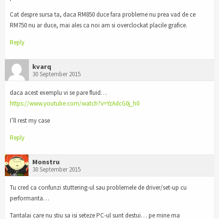
Cat despre sursa ta, daca RM850 duce fara probleme nu prea vad de ce
RM750 nu ar duce, mai ales ca noi am si overclockat placile grafice.
Reply
kvarq
30 September 2015
daca acest exemplu vi se pare fluid…
https://www.youtube.com/watch?v=YzAdcG0j_h0
I’ll rest my case
Reply
Monstru
30 September 2015
Tu cred ca confunzi stuttering-ul sau problemele de driver/set-up cu
performanta…
Tantalai care nu stiu sa isi seteze PC-ul sunt destui… pe mine ma