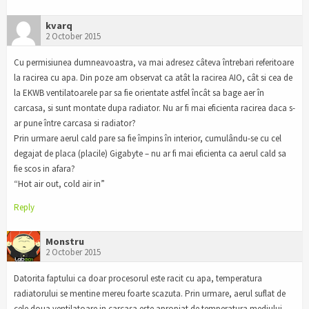
kvarq
2 October 2015
Cu permisiunea dumneavoastra, va mai adresez câteva întrebari referitoare
la racirea cu apa. Din poze am observat ca atât la racirea AIO, cât si cea de
la EKWB ventilatoarele par sa fie orientate astfel încât sa bage aer în
carcasa, si sunt montate dupa radiator. Nu ar fi mai eficienta racirea daca s-
ar pune între carcasa si radiator?
Prin urmare aerul cald pare sa fie împins în interior, cumulându-se cu cel
degajat de placa (placile) Gigabyte – nu ar fi mai eficienta ca aerul cald sa
fie scos in afara?
“Hot air out, cold air in”
Reply
Monstru
2 October 2015
Datorita faptului ca doar procesorul este racit cu apa, temperatura
radiatorului se mentine mereu foarte scazuta. Prin urmare, aerul suflat de
cele doua ventilatoare in carcasa este apropiat de temperatura mediului