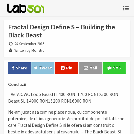
Fractal Design Define S – Building the
Black Beast
24 September 2015
Written by Monstru
Share
Tweet
Pin
Mail
SMS
Concluzii
AerAIOWC Loop Beast11400 RON11700 RON12500 RON
Beast SLI14900 RON15200 RON16000 RON
Ne-am jucat asa cum ne place noua, cu componente
puternice, de ultima generatie. Am profitat de posibilitatile pe
care Fractal Design Define S ni le ofera si am construit o
bestie in adevaratul sens al cuvantului – The Black Beast. SI