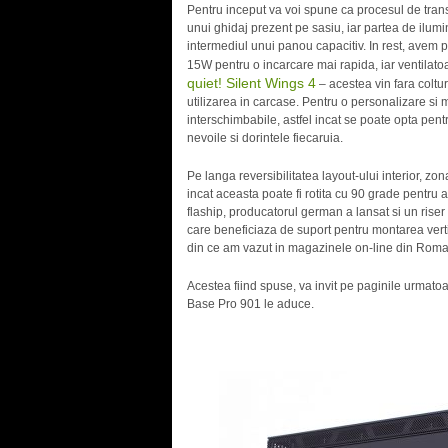
Pentru inceput va voi spune ca procesul de trans
unui ghidaj prezent pe sasiu, iar partea de ilumi
intermediul unui panou capacitiv. In rest, avem pa
15W pentru o incarcare mai rapida, iar ventilatoa
quiet! Silent Wings 4
– acestea vin fara coltur
utilizarea in carcase. Pentru o personalizare si 
interschimbabile, astfel incat se poate opta pentr
nevoile si dorintele fiecaruia.
Pe langa reversibilitatea layout-ului interior, zo
incat aceasta poate fi rotita cu 90 grade pentru 
flaship, producatorul german a lansat si un riser 
care beneficiaza de suport pentru montarea verti
din ce am vazut in magazinele on-line din Romani
Acestea fiind spuse, va invit pe paginile urmato
Base Pro 901 le aduce.