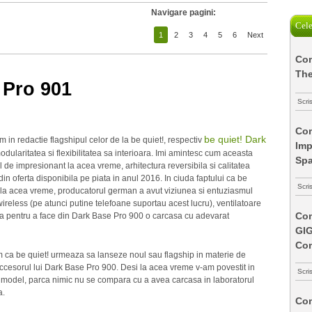
Navigare pagini:
Cele
1
2
3
4
5
6
Next
Com
The
 Pro 901
Scri
Com
be quiet! Dark
 in redactie flagshipul celor de la be quiet!, respectiv
Imp
dularitatea si flexibilitatea sa interioara. Imi amintesc cum aceasta
Spa
ul de impresionant la acea vreme, arhitectura reversibila si calitatea
in oferta disponibila pe piata in anul 2016. In ciuda faptului ca be
Scri
r la acea vreme, producatorul german a avut viziunea si entuziasmul
ireless (pe atunci putine telefoane suportau acest lucru), ventilatoare
Com
ta pentru a face din Dark Base Pro 900 o carcasa cu adevarat
GI
Co
am ca be quiet! urmeaza sa lanseze noul sau flagship in materie de
uccesorul lui Dark Base Pro 900. Desi la acea vreme v-am povestit in
Scri
 model, parca nimic nu se compara cu a avea carcasa in laboratorul
a.
Com