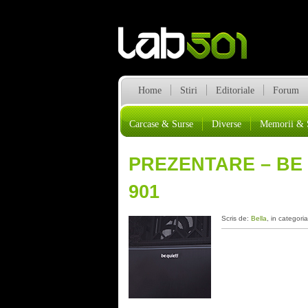
Home
Stiri
Editoriale
Forum
Carcase & Surse
Diverse
Memorii & 
PREZENTARE – BE
901
Scris de:
Bella
, in categori