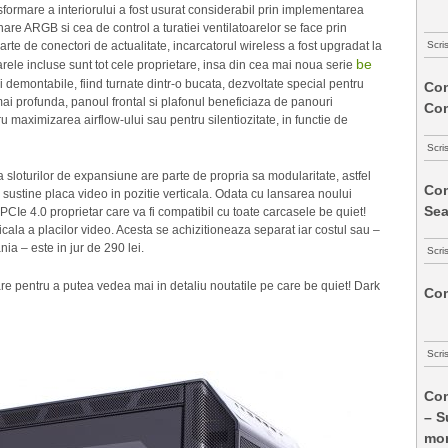
formare a interiorului a fost usurat considerabil prin implementarea
nare ARGB si cea de control a turatiei ventilatoarelor se face prin
Scri
rte de conectori de actualitate, incarcatorul wireless a fost upgradat la
be
rele incluse sunt tot cele proprietare, insa din cea mai noua serie
i demontabile, fiind turnate dintr-o bucata, dezvoltate special pentru
Com
mai profunda, panoul frontal si plafonul beneficiaza de panouri
Co
u maximizarea airflow-ului sau pentru silentiozitate, in functie de
Scri
na sloturilor de expansiune are parte de propria sa modularitate, astfel
Com
a sustine placa video in pozitie verticala. Odata cu lansarea noului
Sea
PCIe 4.0 proprietar care va fi compatibil cu toate carcasele be quiet!
cala a placilor video. Acesta se achizitioneaza separat iar costul sau –
a – este in jur de 290 lei.
Scri
are pentru a putea vedea mai in detaliu noutatile pe care be quiet! Dark
Com
Scri
Com
– S
mon