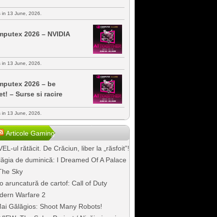
s in 13 June, 2026.
putex 2026 – NVIDIA
s in 13 June, 2026.
putex 2026 – be
et! – Surse si racire
s in 13 June, 2026.
Articole Gaming
EL-ul rătăcit. De Crăciun, liber la „răsfoit”!
ăgia de duminică: I Dreamed Of A Palace
The Sky
o aruncatură de cartof: Call of Duty
dern Warfare 2
ai Gălăgios: Shoot Many Robots!