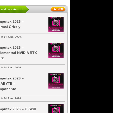
 mai recente stiri
putex 2026 –
rmal Grizzly
s in 14 June, 2026.
putex 2026 –
lementari NVIDIA RTX
rk
s in 14 June, 2026.
putex 2026 –
GABYTE –
mponente
s in 14 June, 2026.
putex 2026 – G.Skill