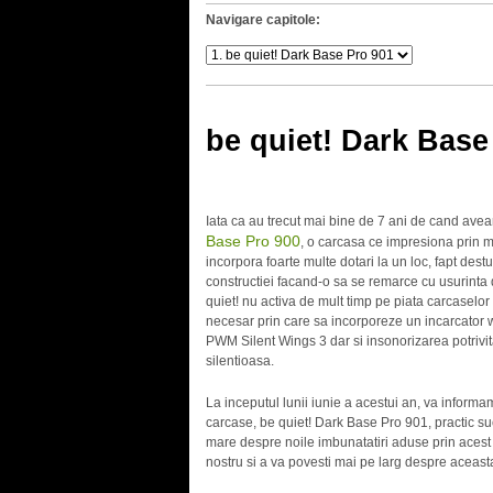
Navigare capitole:
be quiet! Dark Base
Iata ca au trecut mai bine de 7 ani de cand aveam
Base Pro 900
, o carcasa ce impresiona prin mo
incorpora foarte multe dotari la un loc, fapt dest
constructiei facand-o sa se remarce cu usurinta d
quiet! nu activa de mult timp pe piata carcaselo
necesar prin care sa incorporeze un incarcator w
PWM Silent Wings 3 dar si insonorizarea potrivi
silentioasa.
La inceputul lunii iunie a acestui an, va inform
carcase, be quiet! Dark Base Pro 901, practic s
mare despre noile imbunatatiri aduse prin acest
nostru si a va povesti mai pe larg despre aceast