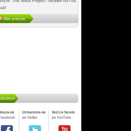
IEW: The Solus Project / Nicăieri nu-i ca
să!
Alte articole
dication
iteaza-ne
Urmareste-ne
Vezi ce facem
Facebook
pe Twitter
pe YouTube