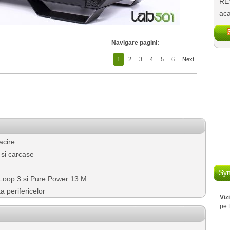
REV
aca
Navigare pagini:
1
2
3
4
5
6
Next
acire
 si carcase
Syn
Loop 3 si Pure Power 13 M
 perifericelor
Viz
pe 