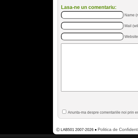
Lasa-ne un comentariu:
Name (r
Mail (wi
Website
Anunta-ma despre comentariile noi prin e
Politica de Confident
Ⓒ LAB501 2007-2026 ●