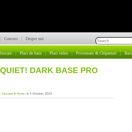
Concurs
Despre noi
Stocare
Placi de baza
Placi video
Procesoare & Chipseturi
Raci
 QUIET! DARK BASE PRO
a:
Carcase & Surse
, in 5 October, 2023.