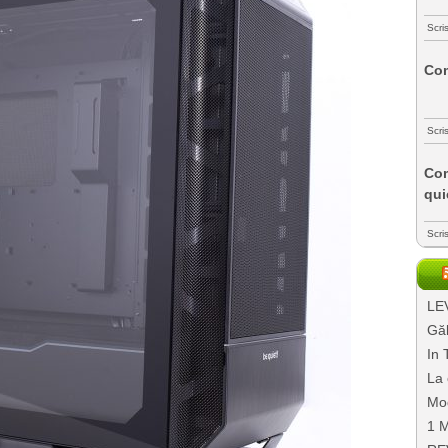
Scri
Com
Scri
Com
qui
Scri
LEV
Găl
In 
La 
Mo
1 M