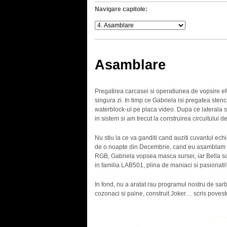
Navigare capitole:
Asamblare
Pregatirea carcasei si operatiunea de vopsire efe
singura zi. In timp ce Gabriela isi pregatea stenc
waterblock-ul pe placa video. Dupa ce laterala
in sistem si am trecut la construirea circuitului de
Nu stiu la ce va ganditi cand auziti cuvantul ec
de o noapte din Decembrie, cand eu asamblam circ
RGB, Gabriela vopsea masca sursei, iar Bella scr
in familia LAB501, plina de maniaci si pasionati!
In fond, nu a aratat rau programul nostru de sarb
cozonaci si paine, construit Joker… scris pove