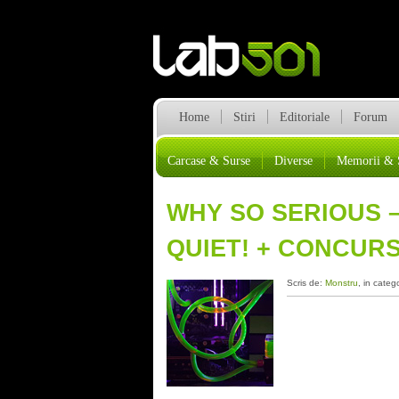
Home
Stiri
Editoriale
Forum
Carcase & Surse
Diverse
Memorii & 
WHY SO SERIOUS 
QUIET! + CONCURS
Scris de:
Monstru
, in categ