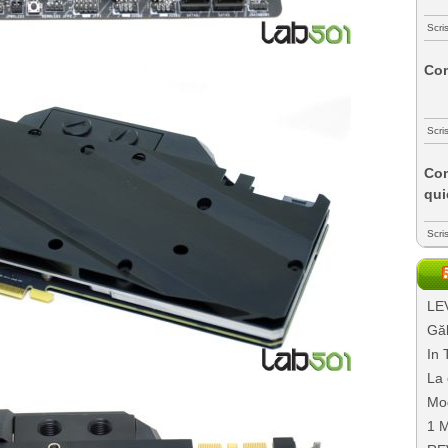
Scri
Com
Scri
Com
qui
Scri
LEV
Găl
In 
La 
Mo
1 M