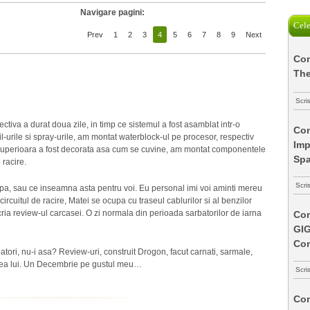
Navigare pagini:
Cele
Prev
1
2
3
4
5
6
7
8
9
Next
Com
The
Scri
ctiva a durat doua zile, in timp ce sistemul a fost asamblat intr-o
Com
il-urile si spray-urile, am montat waterblock-ul pe procesor, respectiv
Imp
 superioara a fost decorata asa cum se cuvine, am montat componentele
Spa
 racire.
Scri
hipa, sau ce inseamna asta pentru voi. Eu personal imi voi aminti mereu
uitul de racire, Matei se ocupa cu traseul cablurilor si al benzilor
ia review-ul carcasei. O zi normala din perioada sarbatorilor de iarna
Com
GI
Co
atori, nu-i asa? Review-uri, construit Drogon, facut carnati, sarmale,
stea lui. Un Decembrie pe gustul meu…
Scri
Com