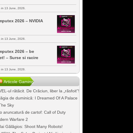
s in 13 June, 2026.
putex 2026 – NVIDIA
s in 13 June, 2026.
putex 2026 – be
et! – Surse si racire
s in 13 June, 2026.
Articole Gaming
EL-ul rătăcit. De Crăciun, liber la „răsfoit”!
ăgia de duminică: I Dreamed Of A Palace
The Sky
o aruncatură de cartof: Call of Duty
dern Warfare 2
ai Gălăgios: Shoot Many Robots!