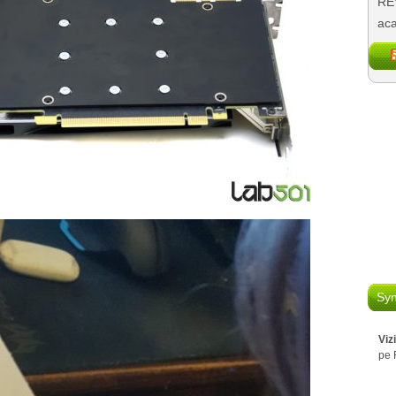
REV
aca
Syn
Viz
pe 