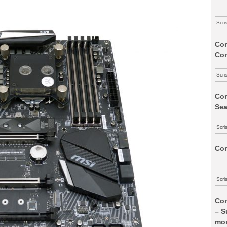
Scri
Com
Co
Scri
Com
Sea
Scri
Com
Scri
Com
– S
mon