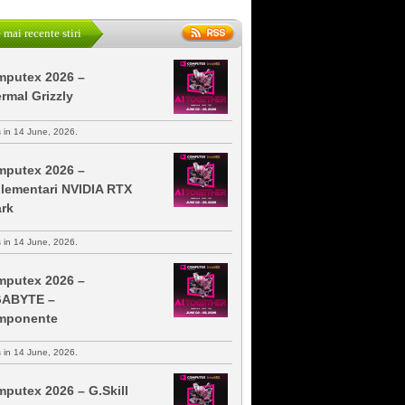
 mai recente stiri
putex 2026 –
rmal Grizzly
s in 14 June, 2026.
putex 2026 –
lementari NVIDIA RTX
rk
s in 14 June, 2026.
putex 2026 –
GABYTE –
mponente
s in 14 June, 2026.
putex 2026 – G.Skill