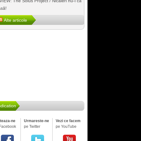
IEW: The Solus Project / Nicăieri nu-i ca
să!
Alte articole
dication
iteaza-ne
Urmareste-ne
Vezi ce facem
Facebook
pe Twitter
pe YouTube