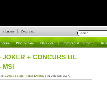
Concurs
Despre noi
Stocare
Placi de baza
Placi video
Procesoare & Chipseturi
Raci
– JOKER + CONCURS BE
 MSI
oria:
Carcase & Surse
,
Featured Articles
, in 31 December, 2017.