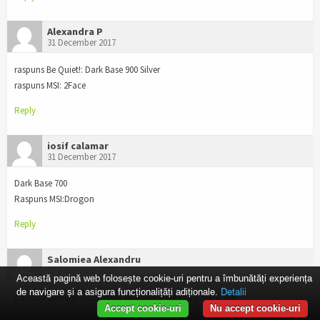
Alexandra P
31 December 2017
raspuns Be Quiet!: Dark Base 900 Silver
raspuns MSI: 2Face
Reply
iosif calamar
31 December 2017
Dark Base 700
Raspuns MSI:Drogon
Reply
Salomiea Alexandru
31 December 2017
Această pagină web folosește cookie-uri pentru a îmbunătăți experiența
de navigare și a asigura funcționalițăți adiționale.
Detalii
Carcasa care îmi place de la Be Quiet! Este PURE BASE 600
Accept cookie-uri
Nu accept cookie-uri