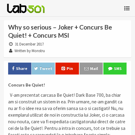
Why so serious – Joker + Concurs Be
Quiet! + Concurs MSI
31 December 2017
Written by Monstru
Share
Tweet
Pin
Mail
SMS
Concurs Be Quiet!
V-am prezentat carcasa Be Quiet! Dark Base 700, ba chiar
am si construit un sistem in ea. Prin urmare, ne-am gandit ca
nu ar fi o idee rea sa va oferim sansa sa o si castigati! Nu, nu
exemplarul utilizat de noi in constructia lui Joker, ci o carcasa
nou-nouta, care va fi expediata castigatorului direct de catre
cei de la Be Quiet!. Pentru a intra in concurs, tot ce trebuie sa
faceti este sa raspundeti la o intrebare foarte simpla: