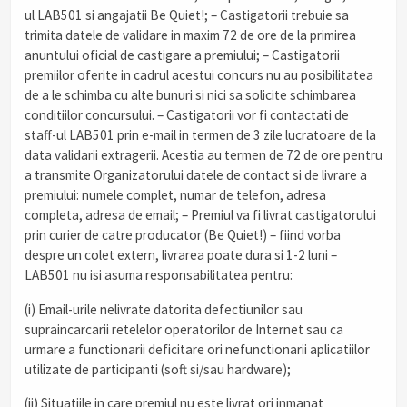
ul LAB501 si angajatii Be Quiet!; – Castigatorii trebuie sa
trimita datele de validare in maxim 72 de ore de la primirea
anuntului oficial de castigare a premiului; – Castigatorii
premiilor oferite in cadrul acestui concurs nu au posibilitatea
de a le schimba cu alte bunuri si nici sa solicite schimbarea
conditiilor concursului. – Castigatorii vor fi contactati de
staff-ul LAB501 prin e-mail in termen de 3 zile lucratoare de la
data validarii extragerii. Acestia au termen de 72 de ore pentru
a transmite Organizatorului datele de contact si de livrare a
premiului: numele complet, numar de telefon, adresa
completa, adresa de email; – Premiul va fi livrat castigatorului
prin curier de catre producator (Be Quiet!) – fiind vorba
despre un colet extern, livrarea poate dura si 1-2 luni –
LAB501 nu isi asuma responsabilitatea pentru:
(i) Email-urile nelivrate datorita defectiunilor sau
supraincarcarii retelelor operatorilor de Internet sau ca
urmare a functionarii deficitare ori nefunctionarii aplicatiilor
utilizate de participanti (soft si/sau hardware);
(ii) Situatiile in care premiul nu este livrat ori inmanat