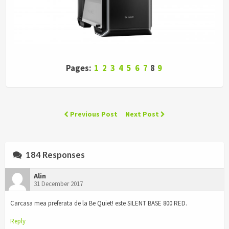
Pages:
1
2
3
4
5
6
7
8
9
Previous Post
Next Post
184 Responses
Alin
31 December 2017
Carcasa mea preferata de la Be Quiet! este SILENT BASE 800 RED.
Reply