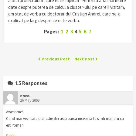
aloca proiectului in care este implicat. Pentru a afla mai multe
date despre puterea de calcul a cluster-ului pe care il vizitam,
am stat de vorba cu doctorandul Cristian Andrei, care ne-a
explicat pe larg despre ce este vorba.
Pages:
1
2
3
4
5
6
7
Previous Post
Next Post
15 Responses
enzo
26 May 2009
Awesome!
Cand mai vezi cate o chestie din asta parca incepi sa te simti mandru ca
esti roman.
Reply