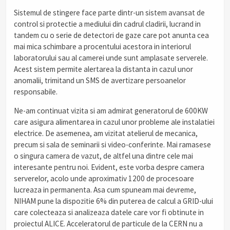
Sistemul de stingere face parte dintr-un sistem avansat de
control si protectie a mediului din cadrul cladirii, lucrand in
tandem cu o serie de detectori de gaze care pot anunta cea
mai mica schimbare a procentului acestora in interiorul
laboratorului sau al camerei unde sunt amplasate serverele.
Acest sistem permite alertarea la distanta in cazul unor
anomalii, trimitand un SMS de avertizare persoanelor
responsabile.
Ne-am continuat vizita si am admirat generatorul de 600KW
care asigura alimentarea in cazul unor probleme ale instalatiei
electrice. De asemenea, am vizitat atelierul de mecanica,
precum si sala de seminarii si video-conferinte. Mai ramasese
o singura camera de vazut, de altfel una dintre cele mai
interesante pentru noi. Evident, este vorba despre camera
serverelor, acolo unde aproximativ 1200 de procesoare
lucreaza in permanenta. Asa cum spuneam mai devreme,
NIHAM pune la dispozitie 6% din puterea de calcul a GRID-ului
care colecteaza si analizeaza datele care vor fi obtinute in
proiectul ALICE. Acceleratorul de particule de la CERN nu a