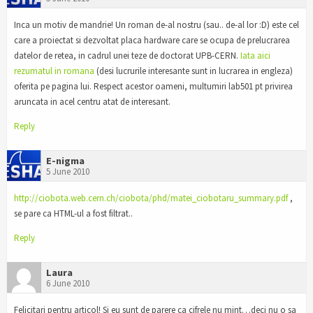
Inca un motiv de mandrie! Un roman de-al nostru (sau.. de-al lor :D) este cel
care a proiectat si dezvoltat placa hardware care se ocupa de prelucrarea
datelor de retea, in cadrul unei teze de doctorat UPB-CERN.
Iata aici
rezumatul in romana
(desi lucrurile interesante sunt in lucrarea in engleza)
oferita pe pagina lui. Respect acestor oameni, multumiri lab501 pt privirea
aruncata in acel centru atat de interesant.
Reply
E-nigma
5 June 2010
http://ciobota.web.cern.ch/ciobota/phd/matei_ciobotaru_summary.pdf
,
se pare ca HTML-ul a fost filtrat..
Reply
Laura
6 June 2010
Felicitari pentru articol! Si eu sunt de parere ca cifrele nu mint…deci nu o sa