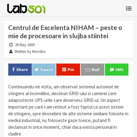
Centrul de Excelenta NIHAM – peste o
mie de procesoare in slujba stiintei
26 May 2009
Written by Monstru
Share
Tweet
Pin
Mail
SMS
Continuandu-ne vizita, am observat sistemul automat de
stingere al incendiilor, destinat GRID-ului si camerei care
adaposteste UPS-urile care deservesc GRID-ul. Un aspect
important pe care l-am retinut a fost faptul ca acest sistem
de stingere, spre deosebire de alte sisteme similare folosite in
mediul industrial, nu foloseste gaze toxice, putand fi
declansat in orice moment, chiar daca exista personal in
cladire.