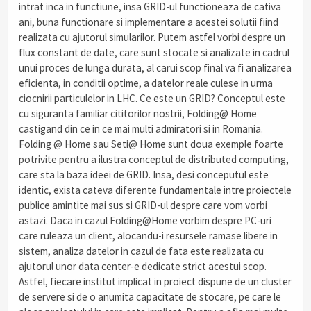
intrat inca in functiune, insa GRID-ul functioneaza de cativa
ani, buna functionare si implementare a acestei solutii fiind
realizata cu ajutorul simularilor. Putem astfel vorbi despre un
flux constant de date, care sunt stocate si analizate in cadrul
unui proces de lunga durata, al carui scop final va fi analizarea
eficienta, in conditii optime, a datelor reale culese in urma
ciocnirii particulelor in LHC. Ce este un GRID? Conceptul este
cu siguranta familiar cititorilor nostrii, Folding@ Home
castigand din ce in ce mai multi admiratori si in Romania.
Folding @ Home sau Seti@ Home sunt doua exemple foarte
potrivite pentru a ilustra conceptul de distributed computing,
care sta la baza ideei de GRID. Insa, desi conceputul este
identic, exista cateva diferente fundamentale intre proiectele
publice amintite mai sus si GRID-ul despre care vom vorbi
astazi. Daca in cazul Folding@Home vorbim despre PC-uri
care ruleaza un client, alocandu-i resursele ramase libere in
sistem, analiza datelor in cazul de fata este realizata cu
ajutorul unor data center-e dedicate strict acestui scop.
Astfel, fiecare institut implicat in proiect dispune de un cluster
de servere si de o anumita capacitate de stocare, pe care le