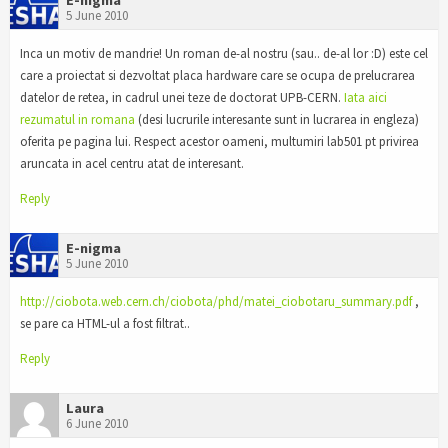
E-nigma
5 June 2010
Inca un motiv de mandrie! Un roman de-al nostru (sau.. de-al lor :D) este cel
care a proiectat si dezvoltat placa hardware care se ocupa de prelucrarea
datelor de retea, in cadrul unei teze de doctorat UPB-CERN.
Iata aici
rezumatul in romana
(desi lucrurile interesante sunt in lucrarea in engleza)
oferita pe pagina lui. Respect acestor oameni, multumiri lab501 pt privirea
aruncata in acel centru atat de interesant.
Reply
E-nigma
5 June 2010
http://ciobota.web.cern.ch/ciobota/phd/matei_ciobotaru_summary.pdf
,
se pare ca HTML-ul a fost filtrat..
Reply
Laura
6 June 2010