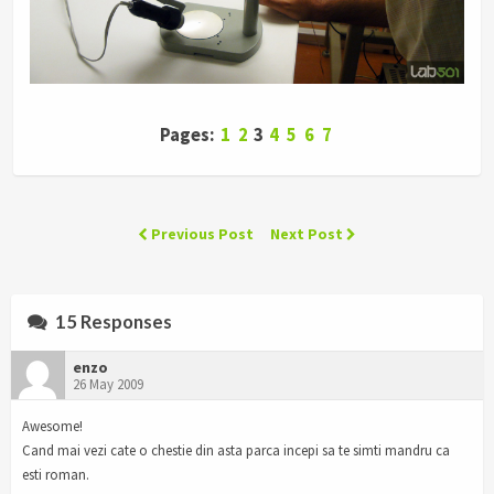
Pages:
1
2
3
4
5
6
7
Previous Post
Next Post
15 Responses
enzo
26 May 2009
Awesome!
Cand mai vezi cate o chestie din asta parca incepi sa te simti mandru ca
esti roman.