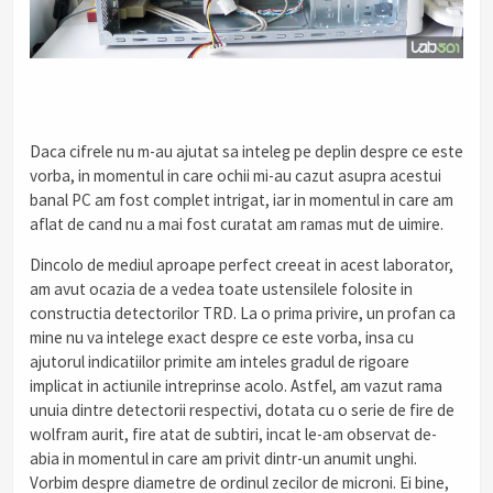
.
Daca cifrele nu m-au ajutat sa inteleg pe deplin despre ce este
vorba, in momentul in care ochii mi-au cazut asupra acestui
banal PC am fost complet intrigat, iar in momentul in care am
aflat de cand nu a mai fost curatat am ramas mut de uimire.
Dincolo de mediul aproape perfect creeat in acest laborator,
am avut ocazia de a vedea toate ustensilele folosite in
constructia detectorilor TRD. La o prima privire, un profan ca
mine nu va intelege exact despre ce este vorba, insa cu
ajutorul indicatiilor primite am inteles gradul de rigoare
implicat in actiunile intreprinse acolo. Astfel, am vazut rama
unuia dintre detectorii respectivi, dotata cu o serie de fire de
wolfram aurit, fire atat de subtiri, incat le-am observat de-
abia in momentul in care am privit dintr-un anumit unghi.
Vorbim despre diametre de ordinul zecilor de microni. Ei bine,