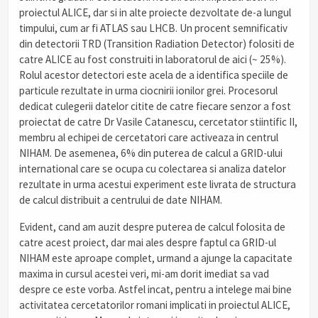
proiectul ALICE, dar si in alte proiecte dezvoltate de-a lungul
timpului, cum ar fi ATLAS sau LHCB. Un procent semnificativ
din detectorii TRD (Transition Radiation Detector) folositi de
catre ALICE au fost construiti in laboratorul de aici (~ 25%).
Rolul acestor detectori este acela de a identifica speciile de
particule rezultate in urma ciocnirii ionilor grei. Procesorul
dedicat culegerii datelor citite de catre fiecare senzor a fost
proiectat de catre Dr Vasile Catanescu, cercetator stiintific II,
membru al echipei de cercetatori care activeaza in centrul
NIHAM. De asemenea, 6% din puterea de calcul a GRID-ului
international care se ocupa cu colectarea si analiza datelor
rezultate in urma acestui experiment este livrata de structura
de calcul distribuit a centrului de date NIHAM.
Evident, cand am auzit despre puterea de calcul folosita de
catre acest proiect, dar mai ales despre faptul ca GRID-ul
NIHAM este aproape complet, urmand a ajunge la capacitate
maxima in cursul acestei veri, mi-am dorit imediat sa vad
despre ce este vorba. Astfel incat, pentru a intelege mai bine
activitatea cercetatorilor romani implicati in proiectul ALICE,