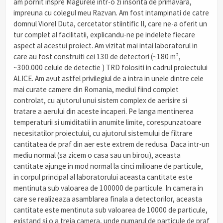
am pornit inspre Magurele intr-o zi insorita de primavara,
impreuna cu colegul meu Razvan. Am fost intampinati de catre
domnul Viorel Duta, cercetator stiintific II, care ne-a oferit un
tur complet al facilitatii, explicandu-ne pe indelete fiecare
aspect al acestui proiect. Am vizitat mai intai laboratorul in
care au fost construiti cei 130 de detectori (~180 m²,
~300.000 celule de detectie ) TRD folositi in cadrul proiectului
ALICE. Am avut astfel privilegiul de a intra in unele dintre cele
mai curate camere din Romania, mediul fiind complet
controlat, cu ajutorul unui sistem complex de aerisire si
tratare a aerului din aceste incaperi. Pe langa mentinerea
temperaturii si umiditatii in anumite limite, corespunzatoare
necesitatilor proiectului, cu ajutorul sistemului de filtrare
cantitatea de praf din aer este extrem de redusa. Daca intr-un
mediu normal (sa zicem o casa sau un birou), aceasta
cantitate ajunge in mod normal la cinci milioane de particule,
in corpul principal al laboratorului aceasta cantitate este
mentinuta sub valoarea de 100000 de particule. In camera in
care se realizeaza asamblarea finala a detectorilor, aceasta
cantitate este mentinuta sub valoarea de 10000 de particule,
existand si o a treia camera, unde numarul de particule de praf