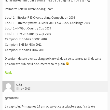
Nu ai inteles nimic din sfaturile mele de pe pagina 2, nu-i asa? =))
Palmares LAB501 Overclocking Team
Locul 1 – Biostar P45 Overclocking Competition 2008
Locul 1 – XtremeSystems 3DMark 2001 Low Clock Challenge 2009
Locul 1 – HWBot Country Cup 2009
Locul 1 – HWBot Country Cup 2010
Campioni mondiali GOOC 2010
Campioni EMEEA MOA 2011
Campioni mondiali MOA 2011
Discutam despre overclocking pe Haswell dupa ce se lanseaza. Si daca te
pasioneaza subiectul documenteaza-te putin
Reply
Ghz
8 May 2013
@Monstru
La capitolul 7-imaginea 14 am observat ca artefactele erau ‘ca la ele