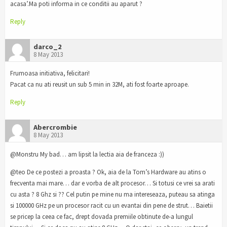
acasa’.Ma poti informa in ce conditii au aparut ?
Reply
darco_2
8 May 2013
Frumoasa initiativa, felicitari!
Pacat ca nu ati reusit un sub 5 min in 32M, ati fost foarte aproape.
Reply
Abercrombie
8 May 2013
@Monstru My bad… am lipsit la lectia aia de franceza :))
@teo De ce postezi a proasta ? Ok, aia de la Tom’s Hardware au atins o
frecventa mai mare… dar e vorba de alt procesor… Si totusi ce vrei sa arati
cu asta ? 8 Ghz si ?? Cel putin pe mine nu ma intereseaza, puteau sa atinga
si 100000 GHz pe un procesor racit cu un evantai din pene de strut… Baietii
se pricep la ceea ce fac, drept dovada premiile obtinute de-a lungul