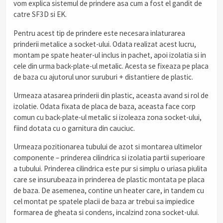
vom explica sistemul de prindere asa cum a fost el gandit de
catre SF3D si EK.
Pentru acest tip de prindere este necesara inlaturarea
prinderii metalice a socket-ului. Odata realizat acest lucru,
montam pe spate heater-ul inclus in pachet, apoi izolatia si in
cele din urma back-plate-ul metalic. Acesta se fixeaza pe placa
de baza cu ajutorul unor suruburi + distantiere de plastic.
Urmeaza atasarea prinderii din plastic, aceasta avand si rol de
izolatie. Odata fixata de placa de baza, aceasta face corp
comun cu back-plate-ul metalic si izoleaza zona socket-ului,
fiind dotata cu o garnitura din cauciuc.
Urmeaza pozitionarea tubului de azot si montarea ultimelor
componente – prinderea cilindrica si izolatia partii superioare
a tubului. Prinderea cilindrica este pur si simplu o uriasa piulita
care se insurubeaza in prinderea de plastic montata pe placa
de baza. De asemenea, contine un heater care, in tandem cu
cel montat pe spatele placii de baza ar trebui sa impiedice
formarea de gheata si condens, incalzind zona socket-ului.