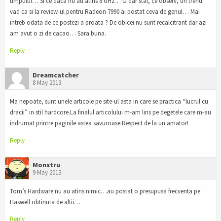
timpului… Si ce daca nu au atins 8 GHz… O dar stai, ce observ, un trend
vad ca si la review-ul pentru Radeon 7990 ai postat ceva de genul… Mai
intreb odata de ce postezi a proata ? De obicei nu sunt recalcitrant dar azi
am avut o zi de cacao… Sara buna.
Reply
Dreamcatcher
8 May 2013
Ma nepoate, sunt unele articole pe site-ul asta in care se practica “lucrul cu
dracii” in stil hardcore.La finalul articolului m-am lins pe degetele care m-au
indrumat printre paginile astea savuroase.Respect de la un amator!
Reply
Monstru
9 May 2013
Tom’s Hardware nu au atins nimic…au postat o presupusa frecventa pe
Haswell obtinuta de altii…
Reply