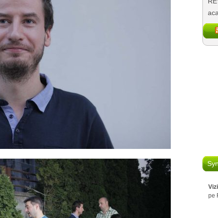
REV
aca
Syn
Viz
pe 