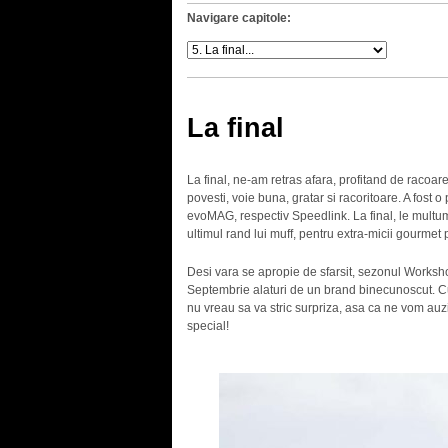
Navigare capitole:
La final
La final, ne-am retras afara, profitand de racoar
povesti, voie buna, gratar si racoritoare. A fost o 
evoMAG, respectiv Speedlink. La final, le multumim
ultimul rand lui muff, pentru extra-micii gourmet p
Desi vara se apropie de sfarsit, sezonul Worksh
Septembrie alaturi de un brand binecunoscut. Cu
nu vreau sa va stric surpriza, asa ca ne vom auz
special!