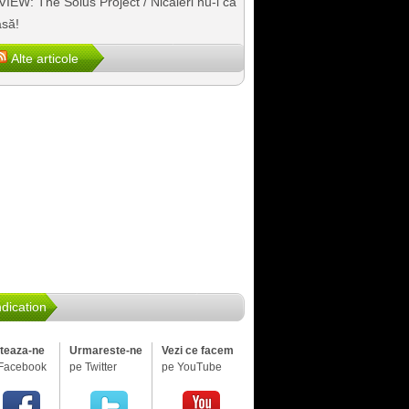
IEW: The Solus Project / Nicăieri nu-i ca
să!
Alte articole
dication
iteaza-ne
Urmareste-ne
Vezi ce facem
Facebook
pe Twitter
pe YouTube