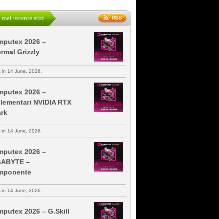
 mai recente stiri
putex 2026 –
rmal Grizzly
s in 14 June, 2026.
putex 2026 –
lementari NVIDIA RTX
rk
s in 14 June, 2026.
putex 2026 –
GABYTE –
mponente
s in 14 June, 2026.
putex 2026 – G.Skill