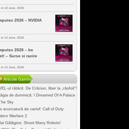
s in 13 June, 2026.
putex 2026 – NVIDIA
s in 13 June, 2026.
putex 2026 – be
et! – Surse si racire
s in 13 June, 2026.
Articole Gaming
EL-ul rătăcit. De Crăciun, liber la „răsfoit”!
ăgia de duminică: I Dreamed Of A Palace
The Sky
o aruncatură de cartof: Call of Duty
dern Warfare 2
ai Gălăgios: Shoot Many Robots!