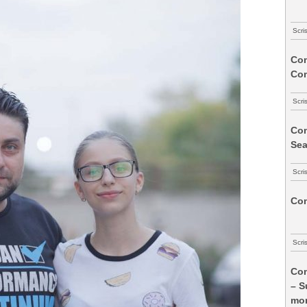
Scri
Com
Co
Scri
Com
Sea
Scri
Com
Scri
Com
– S
mon