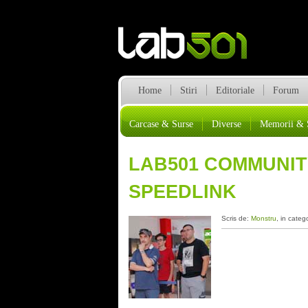
Home
Stiri
Editoriale
Forum
Carcase & Surse
Diverse
Memorii & 
LAB501 COMMUNITY
SPEEDLINK
Scris de:
Monstru
, in categ