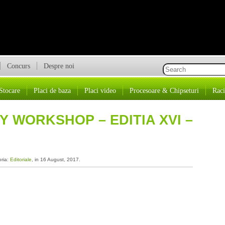
Concurs
Despre noi
Stocare
Placi de baza
Placi video
Procesoare & Chipseturi
Raci
 WORKSHOP – EDITIA XVI –
oria:
Editoriale
, in 16 August, 2017.