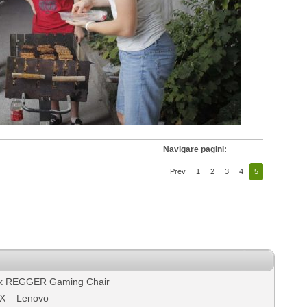
Navigare pagini:
Prev
1
2
3
4
5
nk REGGER Gaming Chair
X – Lenovo