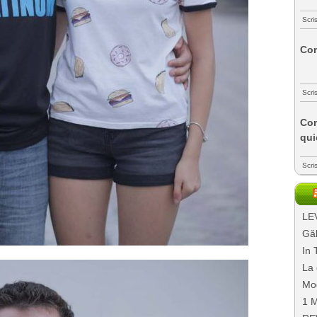
Scri
Com
Scri
Com
qui
Scri
LEV
Găl
In 
La 
Mo
1 M