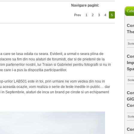
Navigare pagini:
Cele
Prev
1
2
3
4
5
Com
The
Scri
ea care se lasa odata cu seara. Evident, a urmat o seara plina de
Com
placere sa fim din nou alaturi de forumisti, dar si de prietenii de la
Imp
 partenerilor nostrii, lui Traian si Gabrielei pentru fotografii si nu in
Spa
e care i-a pus la dispozitia participantilor.
Scri
op-urilor LAB501 este in toi, prin urmare ne vom vedea din nou in
 aceasta ocazie, vom realiza o serie de teste inedite in public… dar
i in Septembrie, alaturi de inca un brand pe cinste si un echipament
Com
GI
Co
Scri
Com