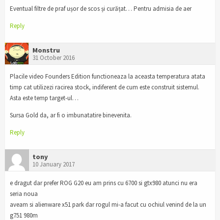
Eventual filtre de praf ușor de scos și curățat… Pentru admisia de aer
Reply
Monstru
31 October 2016
Placile video Founders Edition functioneaza la aceasta temperatura atata
timp cat utilizezi racirea stock, indiferent de cum este construit sistemul.
Asta este temp target-ul…
Sursa Gold da, ar fi o imbunatatire binevenita.
Reply
tony
10 January 2017
e dragut dar prefer ROG G20 eu am prins cu 6700 si gtx980 atunci nu era
seria noua
aveam si alienware x51 park dar rogul mi-a facut cu ochiul venind de la un
g751 980m