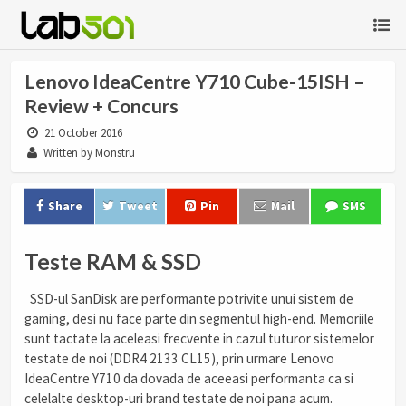
Lenovo IdeaCentre Y710 Cube-15ISH –
Review + Concurs
21 October 2016
Written by Monstru
Share
Tweet
Pin
Mail
SMS
Teste RAM & SSD
SSD-ul SanDisk are performante potrivite unui sistem de
gaming, desi nu face parte din segmentul high-end. Memoriile
sunt tactate la aceleasi frecvente in cazul tuturor sistemelor
testate de noi (DDR4 2133 CL15), prin urmare Lenovo
IdeaCentre Y710 da dovada de aceeasi performanta ca si
celelalte desktop-uri brand testate de noi pana acum.