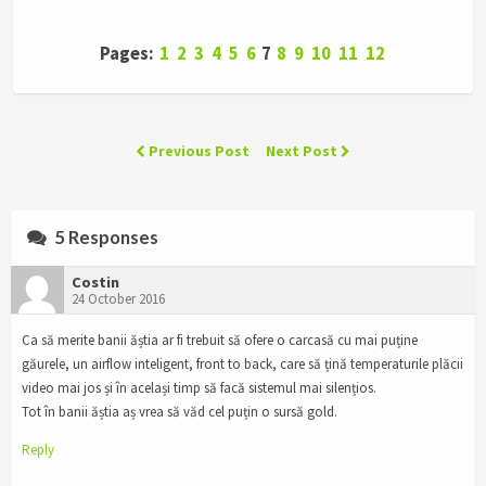
Pages:
1
2
3
4
5
6
7
8
9
10
11
12
Previous Post
Next Post
5 Responses
Costin
24 October 2016
Ca să merite banii ăștia ar fi trebuit să ofere o carcasă cu mai puține
găurele, un airflow inteligent, front to back, care să țină temperaturile plăcii
video mai jos și în același timp să facă sistemul mai silențios.
Tot în banii ăștia aș vrea să văd cel puțin o sursă gold.
Reply