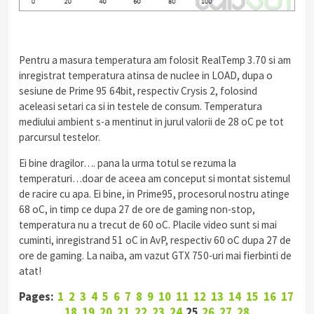
Pentru a masura temperatura am folosit RealTemp 3.70 si am
inregistrat temperatura atinsa de nuclee in LOAD, dupa o
sesiune de Prime 95 64bit, respectiv Crysis 2, folosind
aceleasi setari ca si in testele de consum. Temperatura
mediului ambient s-a mentinut in jurul valorii de 28 oC pe tot
parcursul testelor.
Ei bine dragilor…. pana la urma totul se rezuma la
temperaturi…doar de aceea am conceput si montat sistemul
de racire cu apa. Ei bine, in Prime95, procesorul nostru atinge
68 oC, in timp ce dupa 27 de ore de gaming non-stop,
temperatura nu a trecut de 60 oC. Placile video sunt si mai
cuminti, inregistrand 51 oC in AvP, respectiv 60 oC dupa 27 de
ore de gaming. La naiba, am vazut GTX 750-uri mai fierbinti de
atat!
Pages:
1
2
3
4
5
6
7
8
9
10
11
12
13
14
15
16
17
18
19
20
21
22
23
24
25
26
27
28