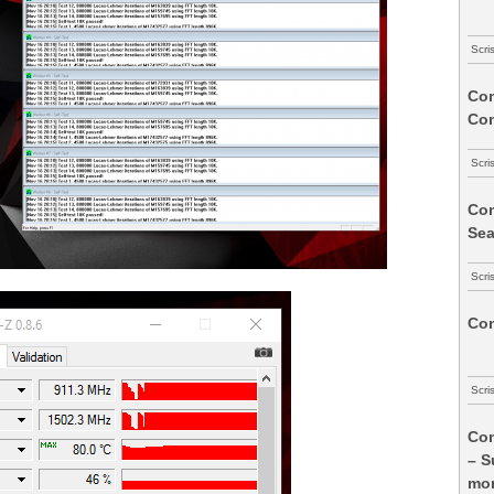
Scri
Com
Co
Scri
Com
Sea
Scri
Com
Scri
Com
– S
mon