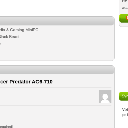
REV
aca
dia & Gaming MiniPC
Black Beast
r
cer Predator AG6-710
Syn
Viz
pe 
equired)