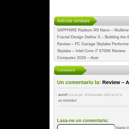
Articole similare
SAPPHIRE Radeon R9 Nano – Multime
Fractal Design Define S – Building the 
Review – PC Garage Skylake Performe
Skylake – Intel Core i7 6700K Review
Computex 2026 – Acer
Comentarii
Un comentariu la:
Review – A
aurel
a scris pe:
18 November 2015 la 22:11
un monstru!
Lasa-ne un comentariu:
Name (r