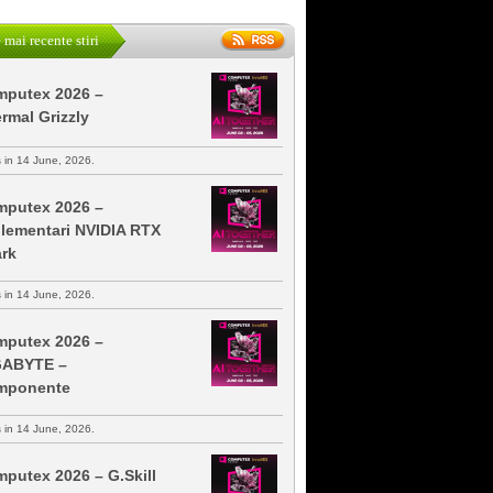
 mai recente stiri
putex 2026 –
rmal Grizzly
s in 14 June, 2026.
putex 2026 –
lementari NVIDIA RTX
rk
s in 14 June, 2026.
putex 2026 –
GABYTE –
mponente
s in 14 June, 2026.
putex 2026 – G.Skill