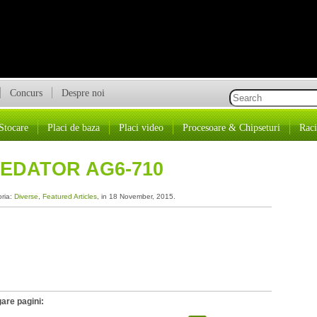
Concurs
Despre noi
Stocare
Placi de baza
Placi video
Procesoare & Chipseturi
Raci
REDATOR AG6-710
oria:
Diverse
,
Featured Articles
, in 18 November, 2015.
are pagini: