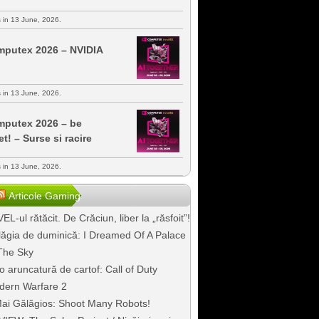
s in 13 June, 2026.
putex 2026 – NVIDIA
s in 13 June, 2026.
putex 2026 – be
et! – Surse si racire
s in 13 June, 2026.
Articole Gaming
EL-ul rătăcit. De Crăciun, liber la „răsfoit”!
ăgia de duminică: I Dreamed Of A Palace
The Sky
o aruncatură de cartof: Call of Duty
dern Warfare 2
ai Gălăgios: Shoot Many Robots!