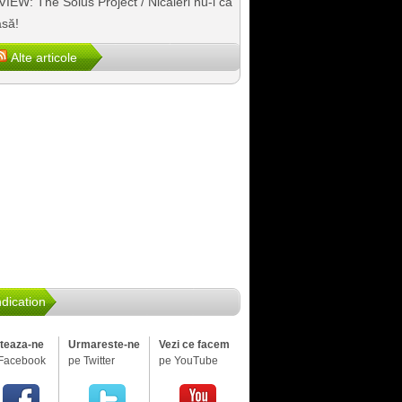
IEW: The Solus Project / Nicăieri nu-i ca
să!
Alte articole
dication
iteaza-ne
Urmareste-ne
Vezi ce facem
Facebook
pe Twitter
pe YouTube