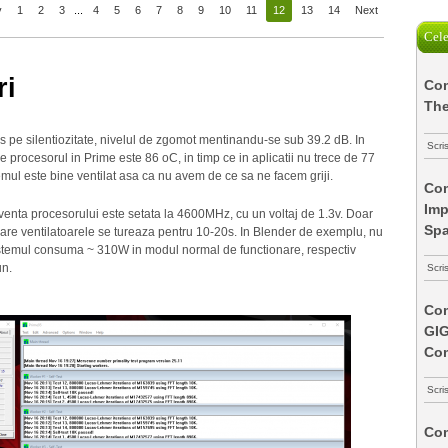
v
1
2
3
...
4
5
6
7
8
9
10
11
12
13
14
Next
Cele
ri
Com
The
s pe silentiozitate, nivelul de zgomot mentinandu-se sub 39.2 dB. In
Scri
procesorul in Prime este 86 oC, in timp ce in aplicatii nu trece de 77
emul este bine ventilat asa ca nu avem de ce sa ne facem griji.
Com
Imp
enta procesorului este setata la 4600MHz, cu un voltaj de 1.3v. Doar
Spa
are ventilatoarele se tureaza pentru 10-20s. In Blender de exemplu, nu
 Sistemul consuma ~ 310W in modul normal de functionare, respectiv
un.
Scri
Com
GI
Co
Scri
Com