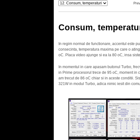
Pre
Consum, temperatu
In regim normal de functionare, accentul este pu
consecinta, temperatura maxima pe care o atinge 
oC. Placa video ajunge si ea la 80 oC, insa sist
In momentul in care apasam butonul Turbo, frecv
in Prime procesorul trece de 95 oC, moment in c
am trecut de 86 oC chiar si in aceste conditii.
321W in modul Turbo, adica nimic iesit din com