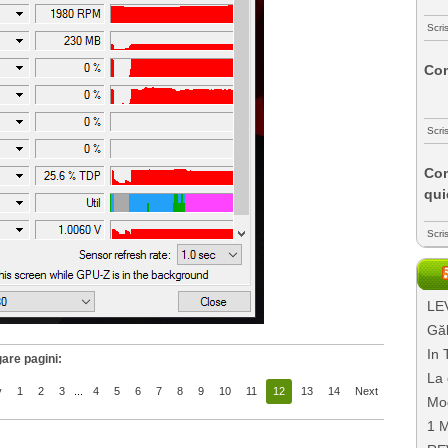
Scri
Com
Scri
Com
qui
Scri
LEV
Găl
In 
are pagini:
La 
v
1
2
3
...
4
5
6
7
8
9
10
11
12
13
14
Next
Mo
1 M