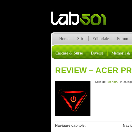
Home
Stiri
Editoriale
Forum
Carcase & Surse
Diverse
Memorii & 
REVIEW – ACER P
Scris de:
Monstru
, in categ
Navigare capitole:
Navig