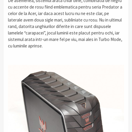
De asemenea, sistemul arata chiar bine, combinatia de negru
cu accente de rosu fiind emblematica pentru seria Predator a
celor de la Acer, iar daca acest lucru nu ne este clar, pe
laterale avem doua sigle mari, subliniate cu rosu. Nu in ultimul
rand, datorita unghiurilor diferite in care sunt dispusele
lamelele “carapacei”, jocul luminii este placut pentru ochi, iar
sistemul arata intr-un mare fel pe viu, mai ales in Turbo Mode,
cu luminile aprinse.