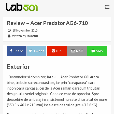
Review – Acer Predator AG6-710
18 November 2015
Written by Monstru
Share
Tweet
Pin
Mail
SMS
Exterior
Doamnelor si domnitor, iata-l…. Acer Predator G6! Arata
bine, trebuie sa recunoastem, iar prin “carapacea” care
inconjoara carcasa, cei de la Acer raman oarecum tributari
design-ului seriei originale. Ceea ce este de apreciat. Spre
deosebire de ambalaj insa, sistemul nu este chiar atat de mare
(553.3 x 462 x 210 mm) insa este destul de greu (15.6KG).