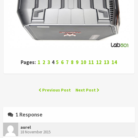
Pages:
1
2
3
4
5
6
7
8
9
10
11
12
13
14
Previous Post
Next Post
1 Response
aurel
18 November 2015