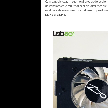
C. In ambele cazuri, zgomotul produs de cooler e
de ventilatoarele mult mai mici ale altor modele 
modulele de memorie cu radiatoare cu profil inal
DDR2 si DDR3.
.