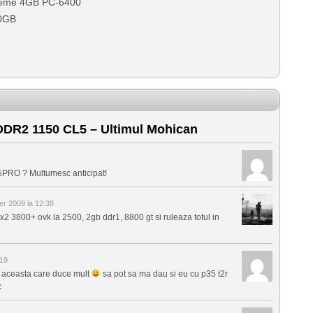
reme 4GB PC-6400
80GB
R2 1150 CL5 – Ultimul Mohican
35PRO ? Multumesc anticipat!
r 2009 la 12:38
 x2 3800+ ovk la 2500, 2gb ddr1, 8800 gt si ruleaza totul in
19
a aceasta care duce mult
sa pot sa ma dau si eu cu p35 t2r
c