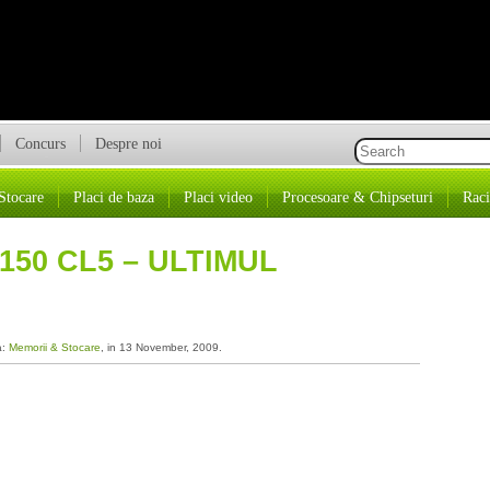
Concurs
Despre noi
Stocare
Placi de baza
Placi video
Procesoare & Chipseturi
Raci
150 CL5 – ULTIMUL
a:
Memorii & Stocare
, in 13 November, 2009.