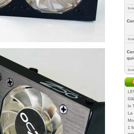
Scri
Com
Scri
Com
qui
Scri
LEV
Găl
In 
La 
Mo
1 M