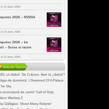
s in 13 June, 2026.
putex 2026 – NVIDIA
s in 13 June, 2026.
putex 2026 – be
et! – Surse si racire
s in 13 June, 2026.
Articole Gaming
EL-ul rătăcit. De Crăciun, liber la „răsfoit”!
ăgia de duminică: I Dreamed Of A Palace
The Sky
o aruncatură de cartof: Call of Duty
dern Warfare 2
ai Gălăgios: Shoot Many Robots!