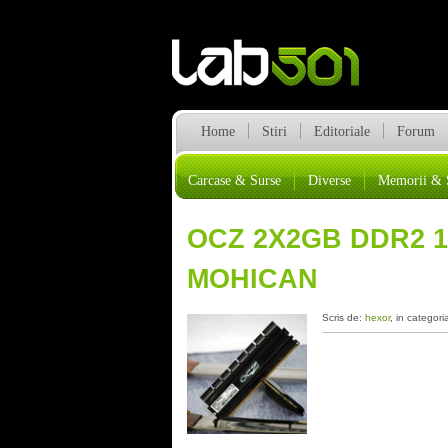
Home
Stiri
Editoriale
Forum
Carcase & Surse
Diverse
Memorii & 
OCZ 2X2GB DDR2 1
MOHICAN
Scris de:
hexor
, in categori