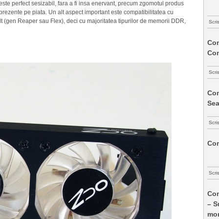
ste perfect sesizabil, fara a fi insa enervant, precum zgomotul produs
prezente pe piata. Un alt aspect important este compatibilitatea cu
t (gen Reaper sau Flex), deci cu majoritatea tipurilor de memorii DDR,
Scri
Com
Co
Scri
Com
Sea
Scri
Com
Scri
Com
– S
mon