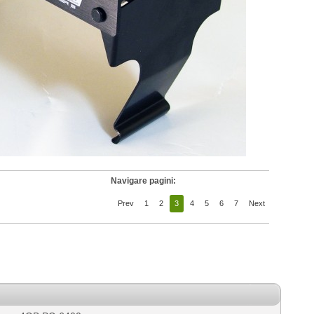
Navigare pagini:
Prev
1
2
3
4
5
6
7
Next