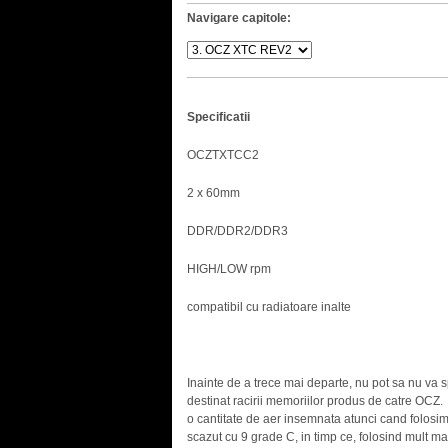
Navigare capitole:
Specificatii
OCZTXTCC2
2 x 60mm
DDR/DDR2/DDR3
HIGH/LOW rpm
compatibil cu radiatoare inalte
.
Inainte de a trece mai departe, nu pot sa nu va
destinat racirii memoriilor produs de catre OCZ
o cantitate de aer insemnata atunci cand folosim 
scazut cu 9 grade C, in timp ce, folosind mult m