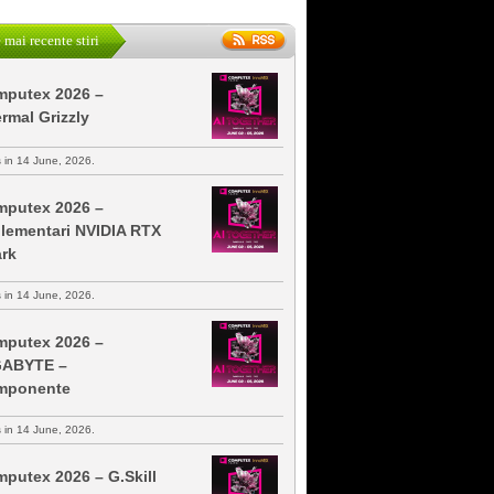
 mai recente stiri
putex 2026 –
rmal Grizzly
s in 14 June, 2026.
putex 2026 –
lementari NVIDIA RTX
rk
s in 14 June, 2026.
putex 2026 –
GABYTE –
mponente
s in 14 June, 2026.
putex 2026 – G.Skill