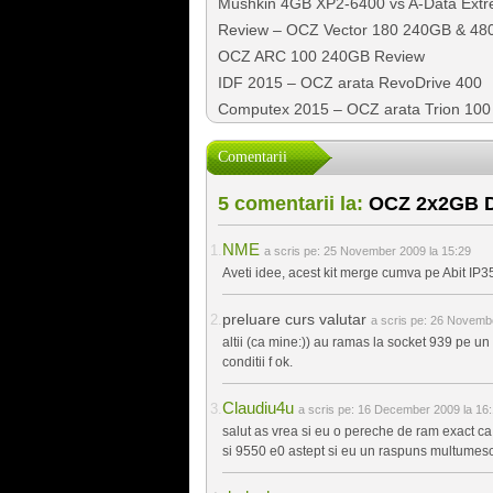
Mushkin 4GB XP2-6400 vs A-Data Ext
Review – OCZ Vector 180 240GB & 4
OCZ ARC 100 240GB Review
IDF 2015 – OCZ arata RevoDrive 400
Computex 2015 – OCZ arata Trion 100
Comentarii
5 comentarii la:
OCZ 2x2GB DD
NME
a scris pe:
25 November 2009 la 15:29
Aveti idee, acest kit merge cumva pe Abit IP
preluare curs valutar
a scris pe:
26 Novembe
altii (ca mine:)) au ramas la socket 939 pe un
conditii f ok.
Claudiu4u
a scris pe:
16 December 2009 la 16:
salut as vrea si eu o pereche de ram exact c
si 9550 e0 astept si eu un raspuns multumes