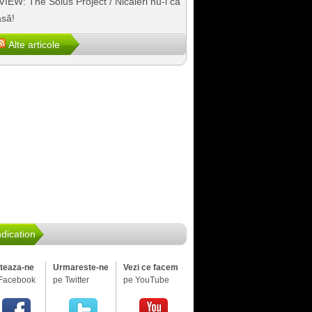
IEW: The Solus Project / Nicăieri nu-i ca
să!
Alte articole
dication
iteaza-ne
Urmareste-ne
Vezi ce facem
Facebook
pe Twitter
pe YouTube