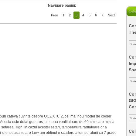
Navigare pagini:
Cele
Prev
1
2
3
4
5
6
7
Next
Com
The
Scri
Com
Imp
Spa
Scri
Com
GI
Co
 spun cateva cuvinte despre OCZ XTC 2, cel mai nou model de cooler
Scri
. Acesta este dotat generos, cu doua ventilatoare de 60mm, care misca
setarea High. In cazul acestei setari, temperatura radiatoarelor a
Com
ai silentioasa setare Low am obtinut o scadere a temperaturii cu 7 grade