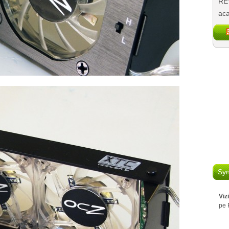
REV
aca
Syn
Viz
pe 