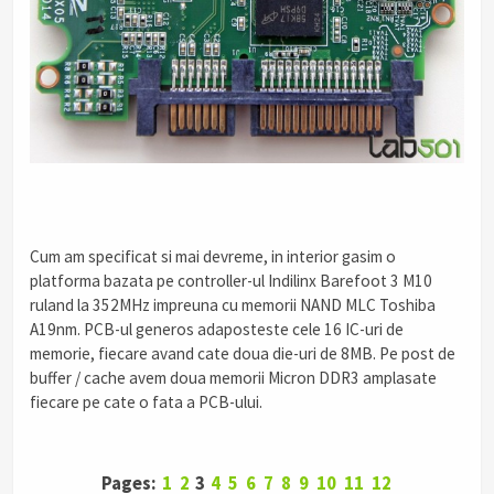
Cum am specificat si mai devreme, in interior gasim o
platforma bazata pe controller-ul Indilinx Barefoot 3 M10
ruland la 352MHz impreuna cu memorii NAND MLC Toshiba
A19nm. PCB-ul generos adaposteste cele 16 IC-uri de
memorie, fiecare avand cate doua die-uri de 8MB. Pe post de
buffer / cache avem doua memorii Micron DDR3 amplasate
fiecare pe cate o fata a PCB-ului.
Pages:
1
2
3
4
5
6
7
8
9
10
11
12