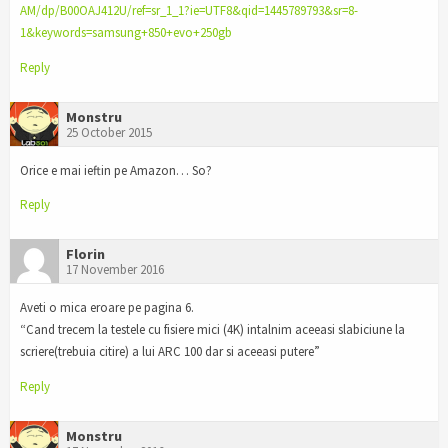
AM/dp/B00OAJ412U/ref=sr_1_1?ie=UTF8&qid=1445789793&sr=8-
1&keywords=samsung+850+evo+250gb
Reply
Monstru
25 October 2015
Orice e mai ieftin pe Amazon… So?
Reply
Florin
17 November 2016
Aveti o mica eroare pe pagina 6.
“Cand trecem la testele cu fisiere mici (4K) intalnim aceeasi slabiciune la
scriere(trebuia citire) a lui ARC 100 dar si aceeasi putere”
Reply
Monstru