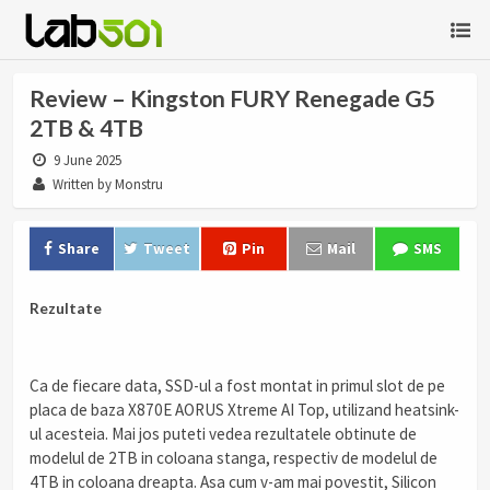
Review – Kingston FURY Renegade G5
2TB & 4TB
9 June 2025
Written by Monstru
Share
Tweet
Pin
Mail
SMS
Rezultate
Ca de fiecare data, SSD-ul a fost montat in primul slot de pe
placa de baza X870E AORUS Xtreme AI Top, utilizand heatsink-
ul acesteia. Mai jos puteti vedea rezultatele obtinute de
modelul de 2TB in coloana stanga, respectiv de modelul de
4TB in coloana dreapta. Asa cum v-am mai povestit, Silicon