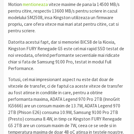
Motion
mentioneaza
viteze maxime de pana la 14500 MB/s
pentru citire, respectiv 13600 MB/s pentru scriere in cazul
modelului SM2508, insa Kingston utilizeaza un firmware
propriu, care ofera viteze mai mari atat pentru citire, cat si
pentru scriere.
Datorita acestui fapt, dar si memoriei BICS8 de la Kioxia,
Kingston FURY Renegade G5 este cel mai rapid SSD testat de
noi vreodata, oferind performante secventiale mai ridicate
chiar si fata de Samsung 9100 Pro, testat in modul Full
Performance.
Totusi, cel mai impresionant aspect nu este dat doar de
vitezele de transfer, ci de faptul ca aceste viteze de transfer
au fost atinse in conditiile in care, pentru a obtine
performanta maxima, ADATA Legend 970 Pro 2TB (InnoGrit
IG5666) are un consum maxim de 13.7W, ADATA Legend 970
2TB (Phison E26) consuma 10.9W, Samsung 9100 Pro 2TB
(Presto) consuma 8.4W, in timp ce Kingston FURY Renegade
G5 2TB are un consum maxim de 7W, ceea ce se vede si in
temperatura maxima de doar 48 oC atinsa in testele noastre.