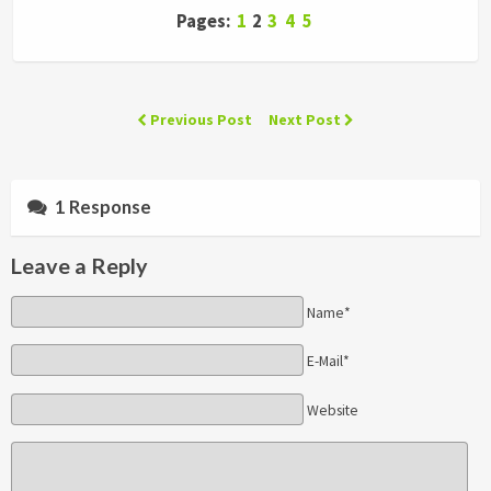
Pages:
1
2
3
4
5
Previous Post
Next Post
1 Response
Leave a Reply
Name*
E-Mail*
Website