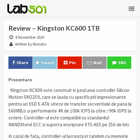
Review – Kingston KC600 1TB
4 November 2019
Written by Monstru
Share
Tweet
Pin
Mail
SMS
Prezentare
Kingston KC600 este construit in jurul unui controller Silicon
Motion SM2259, care se lauda cu specificatii impresionante
pentru un SSD S-ATA: viteze de transfer secventiale de pana la
560MB/s si performante 4K de 100k IOPS la citire / 90k IOPS la
scriere. Controller-ul este compatibil cu standardul
NANDXtend ECC si suporta encriptare XTS-AES pe 256 de biti.
In cazul de fata, controller-ul lucreaza in tandem cu memorie