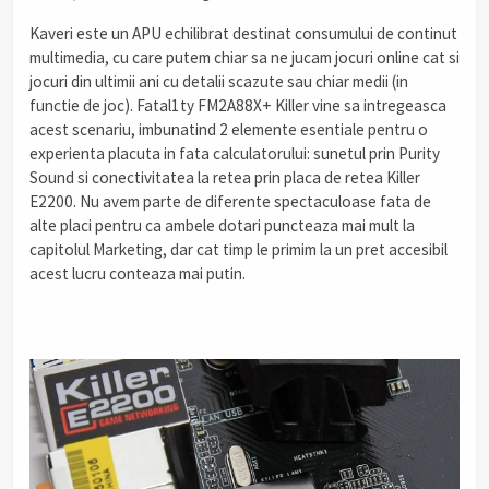
Kaveri este un APU echilibrat destinat consumului de continut
multimedia, cu care putem chiar sa ne jucam jocuri online cat si
jocuri din ultimii ani cu detalii scazute sau chiar medii (in
functie de joc). Fatal1ty FM2A88X+ Killer vine sa intregeasca
acest scenariu, imbunatind 2 elemente esentiale pentru o
experienta placuta in fata calculatorului: sunetul prin Purity
Sound si conectivitatea la retea prin placa de retea Killer
E2200. Nu avem parte de diferente spectaculoase fata de
alte placi pentru ca ambele dotari puncteaza mai mult la
capitolul Marketing, dar cat timp le primim la un pret accesibil
acest lucru conteaza mai putin.