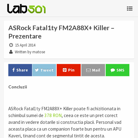
ASRock Fatal1ty FM2A88X+ Killer –
Prezentare
15 April 2014
Written by matose
Share
Tweet
Pin
Mail
SMS
Concluzii
ASRock Fatal1ty FM2A88X+ Killer poate fi achizitionata in
schimbul sumei de
378 RON
, ceea ce este un pret corect
avand in vedere dotarile si constructia placii. Personal vad
aceasta placa ca un companion foarte bun pentru un APU
Kaveri, tinand cont de segmentul tintit de acesta.