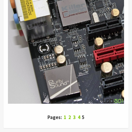
Pages:
1
2
3
4
5