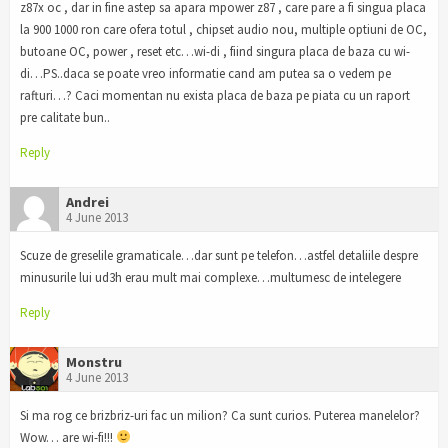
z87x oc , dar in fine astep sa apara mpower z87 , care pare a fi singua placa
la 900 1000 ron care ofera totul , chipset audio nou, multiple optiuni de OC,
butoane OC, power , reset etc…wi-di , fiind singura placa de baza cu wi-
di…PS..daca se poate vreo informatie cand am putea sa o vedem pe
rafturi…? Caci momentan nu exista placa de baza pe piata cu un raport
pre calitate bun..
Reply
Andrei
4 June 2013
Scuze de greselile gramaticale…dar sunt pe telefon…astfel detaliile despre
minusurile lui ud3h erau mult mai complexe…multumesc de intelegere
Reply
Monstru
4 June 2013
Si ma rog ce brizbriz-uri fac un milion? Ca sunt curios. Puterea manelelor?
Wow… are wi-fi!!!