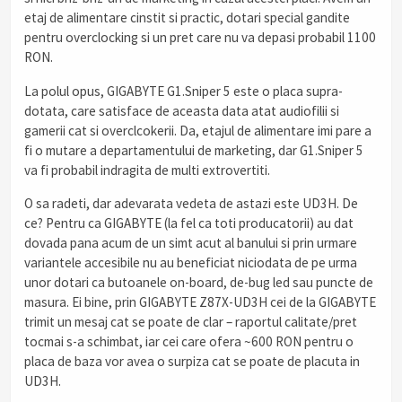
etaj de alimentare cinstit si practic, dotari special gandite
pentru overclocking si un pret care nu va depasi probabil 1100
RON.
La polul opus, GIGABYTE G1.Sniper 5 este o placa supra-
dotata, care satisface de aceasta data atat audiofilii si
gamerii cat si overclcokerii. Da, etajul de alimentare imi pare a
fi o mutare a departamentului de marketing, dar G1.Sniper 5
va fi probabil indragita de multi extrovertiti.
O sa radeti, dar adevarata vedeta de astazi este UD3H. De
ce? Pentru ca GIGABYTE (la fel ca toti producatorii) au dat
dovada pana acum de un simt acut al banului si prin urmare
variantele accesibile nu au beneficiat niciodata de pe urma
unor dotari ca butoanele on-board, de-bug led sau puncte de
masura. Ei bine, prin GIGABYTE Z87X-UD3H cei de la GIGABYTE
trimit un mesaj cat se poate de clar – raportul calitate/pret
tocmai s-a schimbat, iar cei care ofera ~600 RON pentru o
placa de baza vor avea o surpiza cat se poate de placuta in
UD3H.