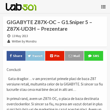
GIGABYTE Z87X-OC – G1.Sniper 5 –
Z87X-UD3H – Prezentare
13 May 2013
Written by Monstru
Share
Tweet
Pin
Mail
SMS
Concluzii
Gata dragilor… v-am prezentat primele placi de baza Z87
versiune retail, multumita celor de la GIGABYTE. Si sincer sa fiu
lucrurile stau ceva mai bine decat in alti ani…
In primul rand, avem un Z87X-OC, o placa de baza destinata
overclockerilor. Si sincer sa fiu, nu prea am vazut dotari in plus
si nici briz-briz-uri de marketing in cazul acestei placi. Avem un