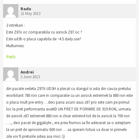
Radu
21 May 2013
2 intrebari :
Este Z87x oc comparabila cu asrock Z87 oc ?
Este ud3h o placa capabila de ~4.5 daily use?
Multumesc
Reply
Andrei
2 June 2013
din pacate vedeta Z87X-UD3H a plecat cu stangul si asta din cauza pretului
exorbitant 780 ron care in comparatie cu un asrock extreme6 la 880 ron este
o placa mult pre entry….deci pana acum asus z87 pro este cam pe primul
loc la pret performanta avaND UN PRET DE PORNIRE DE 919 RON, urmata
de asrock z87 extreme6 880 ron si chiar extrem4 tot de la asrock la 700 ron
…., deci pacat de gigabyte , era prea frumos sa fie adevarat sa o asteptam
la un pret de aproximativ 600 ron ….sa speram totusi ca doar in primele
zile vor fi preturile astea asa mici :))