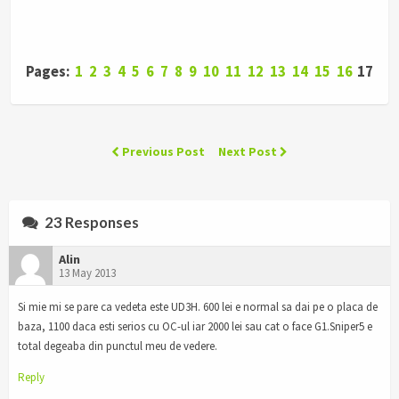
Pages:
1
2
3
4
5
6
7
8
9
10
11
12
13
14
15
16
17
Previous Post
Next Post
23 Responses
Alin
13 May 2013
Si mie mi se pare ca vedeta este UD3H. 600 lei e normal sa dai pe o placa de
baza, 1100 daca esti serios cu OC-ul iar 2000 lei sau cat o face G1.Sniper5 e
total degeaba din punctul meu de vedere.
Reply