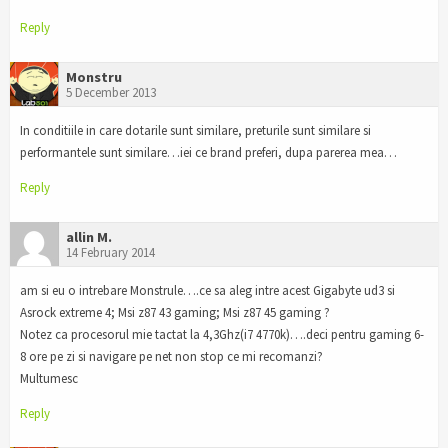
Reply
Monstru
5 December 2013
In conditiile in care dotarile sunt similare, preturile sunt similare si
performantele sunt similare…iei ce brand preferi, dupa parerea mea…
Reply
allin M.
14 February 2014
am si eu o intrebare Monstrule….ce sa aleg intre acest Gigabyte ud3 si
Asrock extreme 4; Msi z87 43 gaming; Msi z87 45 gaming ?
Notez ca procesorul mie tactat la 4,3Ghz(i7 4770k)….deci pentru gaming 6-
8 ore pe zi si navigare pe net non stop ce mi recomanzi?
Multumesc
Reply