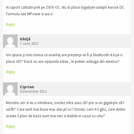
Ai raport calitate pret pe Z87X-OC. Nu iti place Gigabyte astepti Asrock OC
Formula sau MPower si aia e.
Reply
Ghiţă
7 June 2013
Imi spune şi mie cineva ce avantaj are prezenţa wi fi şi bluetooth 4.0 pe o
placă z87? Dacă nu are opţiunile ăstea , le putem adăuga din exterior?
Reply
Ciprian
4 December 2013
Monstru am si eu o intrebare, oscilez intre asus z87 pro si un gigabyte z87-
ud3h? Care sunt mai bune mai ales pt oc? Doresc cam 4.5 ghz, care dintre
aceste 2 placi de baza sunt mai reci si stabile in cazul oc-ului?
Reply