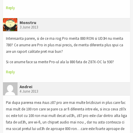
Reply
Monstru
3 June 2013
Interesanta parere, si de ce ma rog Pro merita 880 RON si UD3H nu merita
780? Ce anume are Pro in plus mai precis, de merita diferenta plus spui ca
are un raport calitate pret mai bun?
Si ce anume face sa merite Pro-ul ala la 880 fata de Z87X-OC la 930?
Reply
Andrei
4 June 2013
Pai dupa parerea mea Asus z87 pro are mai multe brizbizuri in plus care fac
mai mult de 100 ron care se pare ca ar fi diferenta intre ele, si inca ceva z87x
oc este tot cu 100 ron mai mult decat ud3h, z87 pro este clar dintro alta liga
fata de ud3h, are wi-fi, un chipset audio mai nou , dar nu asta conteaza ci
ma socat pretul lui ud3h de aproape 800 ron…care este foarte aproape de