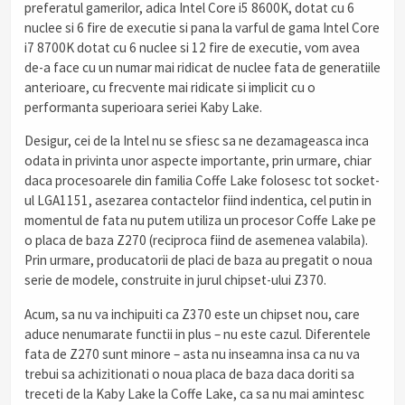
preferatul gamerilor, adica Intel Core i5 8600K, dotat cu 6
nuclee si 6 fire de executie si pana la varful de gama Intel Core
i7 8700K dotat cu 6 nuclee si 12 fire de executie, vom avea
de-a face cu un numar mai ridicat de nuclee fata de generatiile
anterioare, cu frecvente mai ridicate si implicit cu o
performanta superioara seriei Kaby Lake.
Desigur, cei de la Intel nu se sfiesc sa ne dezamageasca inca
odata in privinta unor aspecte importante, prin urmare, chiar
daca procesoarele din familia Coffe Lake folosesc tot socket-
ul LGA1151, asezarea contactelor fiind indentica, cel putin in
momentul de fata nu putem utiliza un procesor Coffe Lake pe
o placa de baza Z270 (reciproca fiind de asemenea valabila).
Prin urmare, producatorii de placi de baza au pregatit o noua
serie de modele, construite in jurul chipset-ului Z370.
Acum, sa nu va inchipuiti ca Z370 este un chipset nou, care
aduce nenumarate functii in plus – nu este cazul. Diferentele
fata de Z270 sunt minore – asta nu inseamna insa ca nu va
trebui sa achizitionati o noua placa de baza daca doriti sa
treceti de la Kaby Lake la Coffe Lake, ca sa nu mai amintesc