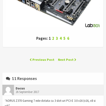
Pages: 1
2
3
4
5
6
Previous Post
Next Post
11 Responses
Dacus
26 September 2017
“AORUS Z370 Gaming 7 este dotata cu 3 slot-uri PCI-E 3.0 x16 (x16, x8 si
x4)”