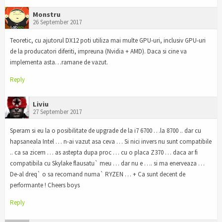
Monstru
26 September 2017
Teoretic, cu ajutorul DX12 poti utiliza mai multe GPU-uri, inclusiv GPU-uri
de la producatori diferiti, impreuna (Nvidia + AMD). Daca si cine va
implementa asta…ramane de vazut.
Reply
Liviu
27 September 2017
Speram si eu la o posibilitate de upgrade de la i7 6700 …la 8700 .. dar cu
hapsaneala Intel … n-ai vazut asa ceva … Si nici invers nu sunt compatibile
.. ca sa zicem … as astepta dupa proc … cu o placa Z370 … daca ar fi
compatibila cu Skylake flausatu` meu … dar nu e …. si ma enerveaza …
De-al dreq` o sa recomand numa` RYZEN … + Ca sunt decent de
performante ! Cheers boys
Reply