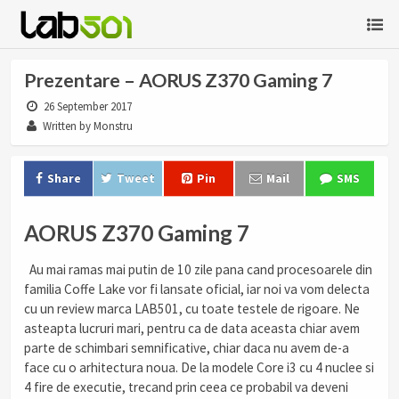
Prezentare – AORUS Z370 Gaming 7
26 September 2017
Written by Monstru
Share
Tweet
Pin
Mail
SMS
AORUS Z370 Gaming 7
Au mai ramas mai putin de 10 zile pana cand procesoarele din
familia Coffe Lake vor fi lansate oficial, iar noi va vom delecta
cu un review marca LAB501, cu toate testele de rigoare. Ne
asteapta lucruri mari, pentru ca de data aceasta chiar avem
parte de schimbari semnificative, chiar daca nu avem de-a
face cu o arhitectura noua. De la modele Core i3 cu 4 nuclee si
4 fire de executie, trecand prin ceea ce probabil va deveni