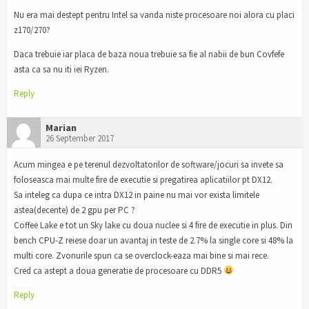
Nu era mai destept pentru Intel sa vanda niste procesoare noi alora cu placi
z170/270?
Daca trebuie iar placa de baza noua trebuie sa fie al nabii de bun Covfefe
asta ca sa nu iti iei Ryzen.
Reply
Marian
26 September 2017
Acum mingea e pe terenul dezvoltatorilor de software/jocuri sa invete sa
foloseasca mai multe fire de executie si pregatirea aplicatiilor pt DX12.
Sa inteleg ca dupa ce intra DX12 in paine nu mai vor exista limitele
astea(decente) de 2 gpu per PC ?
Coffee Lake e tot un Sky lake cu doua nuclee si 4 fire de executie in plus. Din
bench CPU-Z reiese doar un avantaj in teste de 2.7% la single core si 48% la
multi core. Zvonurile spun ca se overclock-eaza mai bine si mai rece.
Cred ca astept a doua generatie de procesoare cu DDR5
Reply