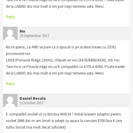
de la LAB501 stiu mai mult si imi pot risipi temerea asta. Merci.
Reply
Me
29 September 2017
Nu te speria, ca AMD se pare ca a apucat-o pe acelasi traseu cu ZEN2.
procesoare noi
(2018 (Pinnacle Ridge 12nm)), chipset-uri noi (X470/B450/A420), mb noi.
Tare mi-e ca Pinacle ridge nu va fi compatibil cu X370 si B350. Poate baietii
de la LAB501 stiu mai mult si imi pot risipi temerea asta. Merci.
Reply
Daniel Necula
5 October 2017
E compatibil socket-ul cu Noctua NHD14 ? Initial luasem adaptor pentru
socket 2066 dar m-am linisit si astept sa apara la vanzare 8700 fara K (are
turbo boost mai mult decat suficient).