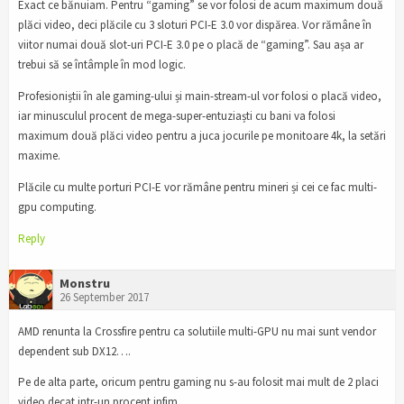
Exact ce bănuiam. Pentru “gaming” se vor folosi de acum maximum două
plăci video, deci plăcile cu 3 sloturi PCI-E 3.0 vor dispărea. Vor rămâne în
viitor numai două slot-uri PCI-E 3.0 pe o placă de “gaming”. Sau așa ar
trebui să se întâmple în mod logic.
Profesioniștii în ale gaming-ului și main-stream-ul vor folosi o placă video,
iar minusculul procent de mega-super-entuziaști cu bani va folosi
maximum două plăci video pentru a juca jocurile pe monitoare 4k, la setări
maxime.
Plăcile cu multe porturi PCI-E vor rămâne pentru mineri și cei ce fac multi-
gpu computing.
Reply
Monstru
26 September 2017
AMD renunta la Crossfire pentru ca solutiile multi-GPU nu mai sunt vendor
dependent sub DX12….
Pe de alta parte, oricum pentru gaming nu s-au folosit mai mult de 2 placi
video decat intr-un procent infim…