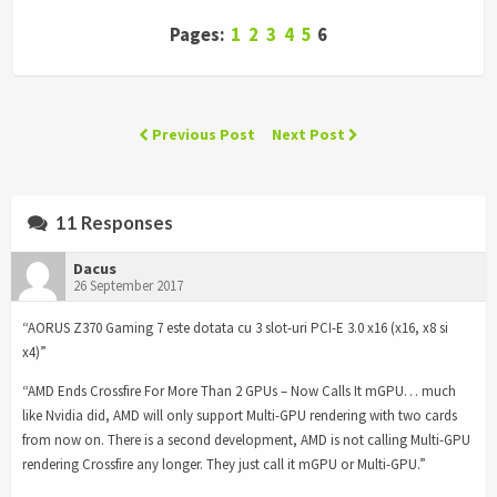
Pages:
1
2
3
4
5
6
Previous Post
Next Post
11 Responses
Dacus
26 September 2017
“AORUS Z370 Gaming 7 este dotata cu 3 slot-uri PCI-E 3.0 x16 (x16, x8 si
x4)”
“AMD Ends Crossfire For More Than 2 GPUs – Now Calls It mGPU… much
like Nvidia did, AMD will only support Multi-GPU rendering with two cards
from now on. There is a second development, AMD is not calling Multi-GPU
rendering Crossfire any longer. They just call it mGPU or Multi-GPU.”