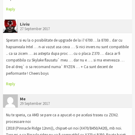
Reply
Liviu
27 September 2017
Speram si eu la o posibilitate de upgrade de la i7 6700 …la 8700 .. dar cu
hapsaneala Intel … n-ai vazut asa ceva … Si nici invers nu sunt compatibile
.. ca sa zicem … as astepta dupa proc … cu o placa Z370 … daca ar fi
compatibila cu Skylake flausatu` meu … dar nu e …. si ma enerveaza …
De-al dreq` o sa recomand numa` RYZEN … + Ca sunt decent de
performante ! Cheers boys
Reply
Me
29 September 2017
Nu te speria, ca AMD se pare ca a apucat-o pe acelasi traseu cu ZEN2.
procesoare noi
(2018 (Pinnacle Ridge 12nm)), chipset-uri noi (X470/B450/A420), mb noi.
Tare mi-e ca Pinacle ridge nu va fi compatibil cu X370 si B350. Poate baieti