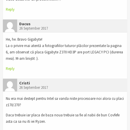
Reply
Dacus
26 September 2017
He, he. Bravo Gigabyte!
La o privire mai atentă a fotografiilor tuturor plăcilor prezentate la pagina
6, am observat că placa Gigabyte Z370 HD3P are port LEGACY PCI (durerea
mea). M-am liniștit :).
Reply
Cristi
26 September 2017
Nu era mai destept pentru Intel sa vanda niste procesoare noi alora cu placi
z170/270?
Daca trebuie iar placa de baza noua trebuie sa fie al nabii de bun Covfefe
asta ca sa nu iti iei Ryzen.