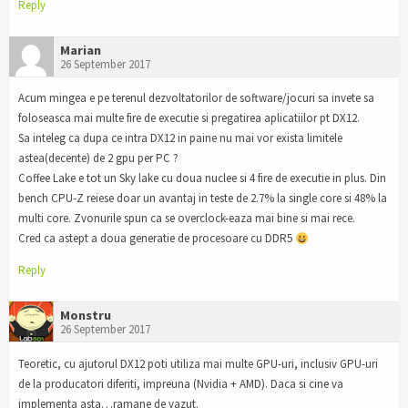
Reply
Marian
26 September 2017
Acum mingea e pe terenul dezvoltatorilor de software/jocuri sa invete sa
foloseasca mai multe fire de executie si pregatirea aplicatiilor pt DX12.
Sa inteleg ca dupa ce intra DX12 in paine nu mai vor exista limitele
astea(decente) de 2 gpu per PC ?
Coffee Lake e tot un Sky lake cu doua nuclee si 4 fire de executie in plus. Din
bench CPU-Z reiese doar un avantaj in teste de 2.7% la single core si 48% la
multi core. Zvonurile spun ca se overclock-eaza mai bine si mai rece.
Cred ca astept a doua generatie de procesoare cu DDR5
Reply
Monstru
26 September 2017
Teoretic, cu ajutorul DX12 poti utiliza mai multe GPU-uri, inclusiv GPU-uri
de la producatori diferiti, impreuna (Nvidia + AMD). Daca si cine va
implementa asta…ramane de vazut.